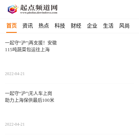
首页
资讯
热点
科技
财经
企业
生活
风尚
一起守“沪”|再支援！安徽
115吨蔬菜包运往上海
2022-04-21
一起守“沪”|无人车上岗
助力上海保供最后100米
2022-04-21