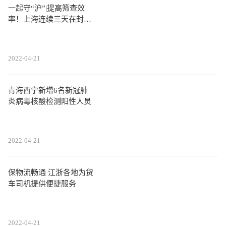
一起守“沪”|提高筛查效
率！上海连续三天在封控
区开展核酸筛查
2022-04-21
青海西宁新增6名新冠肺
炎病毒核酸检测阳性人员
2022-04-21
保物流畅通 江浙各地为货
车司机提供便捷服务
2022-04-21