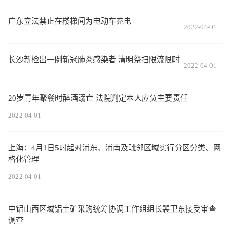
广东立法禁止在楼梯间为电动车充电
2022-04-01
长沙新检出一例新冠肺炎感染者 清明祭扫限流限时
2022-04-01
20岁青年聚餐时醉酒溺亡 法院判定本人应负主要责任
2022-04-01
上海：4月1日5时起对浦东、浦南及毗邻区域实行分区分类、网
格化管理
2022-04-01
中铝山西区域铝土矿采购统筹协调工作组组长裴卫东接受审查
调查