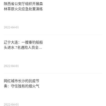
陕西省公安厅组织开展森
林草原火灾应急处置演练
2022-04-01
辽宁大连：一艘垂钓船船
头进水 7名遇险人员全部
获救
2022-04-01
网红城市长沙的抗疫节
奏：守住独有的烟火气
2022-04-01