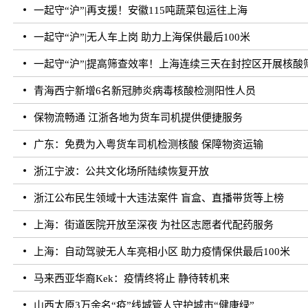
一起守“沪”|再支援！安徽115吨蔬菜包运往上海
一起守“沪”|无人车上岗 助力上海保供最后100米
一起守“沪”|提高筛查效率！上海连续三天在封控区开展核酸
青海西宁新增6名新冠肺炎病毒核酸检测阳性人员
保物流畅通 江浙各地为货车司机提供便捷服务
广东：免费为入粤货车司机检测核酸 保障物资运输
浙江宁波：公共文化场所陆续恢复开放
浙江公布民生领域十大违法案件 盲盒、直播带货等上榜
上海：街道医院开放至深夜 为社区志愿者代配药服务
上海：自动驾驶无人车亮相小区 助力疫情保供最后100米
马来西亚华裔Kek：疫情终将止 静待转机来
山西太原3万余名“疫”线城管人守护城市“健康绿”