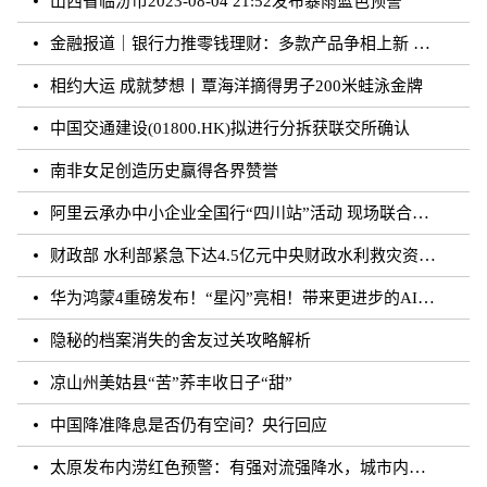
山西省临汾市2023-08-04 21:52发布暴雨蓝色预警
金融报道｜银行力推零钱理财：多款产品争相上新 快赎额度频频提升
相约大运 成就梦想丨覃海洋摘得男子200米蛙泳金牌
中国交通建设(01800.HK)拟进行分拆获联交所确认
南非女足创造历史赢得各界赞誉
阿里云承办中小企业全国行“四川站”活动 现场联合发布采购需求超10亿元
财政部 水利部紧急下达4.5亿元中央财政水利救灾资金 支持京津冀地区做好水毁水利工程设施修复等防汛救灾工作
华为鸿蒙4重磅发布！“星闪”亮相！带来更进步的AI 将具备大模型能力
隐秘的档案消失的舍友过关攻略解析
凉山州美姑县“苦”荞丰收日子“甜”
中国降准降息是否仍有空间？央行回应
太原发布内涝红色预警：有强对流强降水，城市内涝风险很高