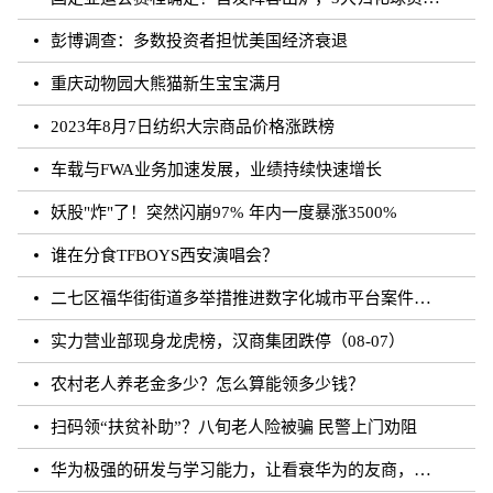
彭博调查：多数投资者担忧美国经济衰退
重庆动物园大熊猫新生宝宝满月
2023年8月7日纺织大宗商品价格涨跌榜
车载与FWA业务加速发展，业绩持续快速增长
妖股"炸"了！突然闪崩97% 年内一度暴涨3500%
谁在分食TFBOYS西安演唱会？
二七区福华街街道多举措推进数字化城市平台案件处理工作
实力营业部现身龙虎榜，汉商集团跌停（08-07）
农村老人养老金多少？怎么算能领多少钱？
扫码领“扶贫补助”？八旬老人险被骗 民警上门劝阻
华为极强的研发与学习能力，让看衰华为的友商，最终多被历史毒打了