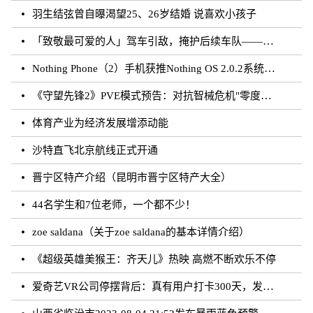
羽生结弦曾自曝渴望25、26岁结婚 说喜欢小孩子
「致敬最可爱的人」驾车引敌，掩护后续车队——记抗美援朝老兵、原志愿军第39军后勤汽车二连汽车运输兵范连成
Nothing Phone（2）手机获推Nothing OS 2.0.2系统更新
《守望先锋2》PVE模式预告：对抗智械危机"零度象限"
体育产业为经济发展增添动能
沙特直飞北京航线正式开通
晋宁区特产介绍（昆明市晋宁区特产大全）
44名学生和7位老师，一个都不少！
zoe saldana（关于zoe saldana的基本详情介绍）
《超级英雄美猴王：齐天儿》热映 高燃不断欢乐不停
爱奇艺VR公司停摆背后：真有用户打卡300天，发烧也不间断，返现承诺没兑现