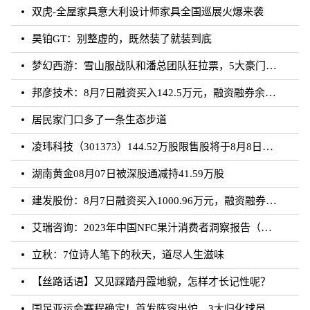
双虎-全屋家具意大利设计师家具全国巡展火爆来袭
昊铂GT：别整虚的，既然装了就装到底
梦幻西游：雪山服战队和潘总团队狂拉票，5大豪门带花果山打服战
邦彦技术：8月7日融资买入142.5万元，融资融券余额5198.17万元
居民家门口多了一条生态步道
凌玮科技（301373）144.52万股限售股将于8月8日解禁上市，占总股本1.33%
湖南黄金08月07日被深股通减持41.59万股
建发股份：8月7日融资买入1000.96万元，融资融券余额4.87亿元
艾瑞咨询：2023年中国NFC果汁消费者洞察报告（附下载）
立秋：7位诗人笔下的秋天，道尽人生滋味
【丝路话语】又见踩踏丹霞地貌，怎样才长记性呢？
国足亚运会赛程确定！首发阵容出炉，3大归化球员领衔，CCTV直播