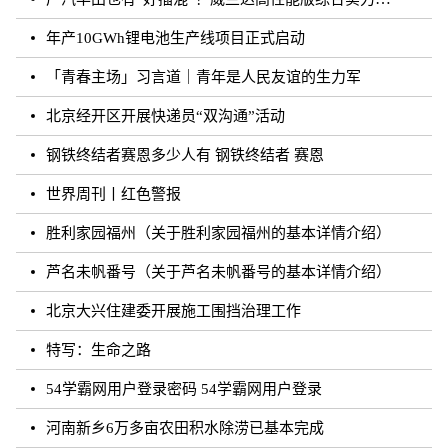
年产10GWh锂电池生产线项目正式启动
「青春主场」习言道｜青年是人民友谊的生力军
北京经开区开展快递员“双沟通”活动
钢铁终结者赛恩多少人有 钢铁终结者 赛恩
世界周刊丨红色警报
胜利家园福州（关于胜利家园福州的基本详情介绍）
芦名未帆番号（关于芦名未帆番号的基本详情介绍）
北京大兴住建委开展施工围挡治理工作
特写：生命之路
54学霸网用户登录密码 54学霸网用户登录
河南新乡6万多亩农田积水除涝已基本完成