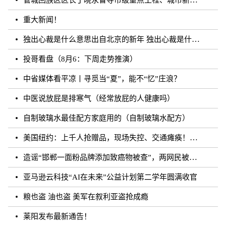
重大新闻！
独出心裁是什么意思出自北京的新年 独出心裁是什么意思
投哥看盘（8月6：下周走势推演）
中省媒体看平凉丨寻觅当“夏”，能不“忆”庄浪？
中医说放屁是排寒气（经常放屁的人健康吗）
自制玻璃水最佳配方家庭用的（自制玻璃水配方）
美国纽约：上千人抢赠品，现场失控、交通瘫痪！一游戏主播被拘留
造谣“邯郸一面粉品牌添加致癌物被查”，两网民被行政拘留
亚马逊云科技“AI在未来”公益计划第二学年圆满收官
粮也盗 油也盗 美军在叙利亚盗抢成瘾
莱阳发布最新通告！