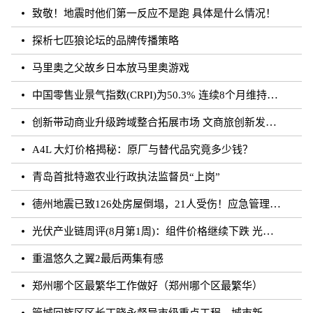
致敬！地震时他们第一反应不是跑 具体是什么情况！
探析七匹狼论坛的品牌传播策略
马里奥之父故乡日本放马里奥游戏
中国零售业景气指数(CRPI)为50.3% 连续8个月维持在扩张区间
创新带动商业升级跨域整合拓展市场 文商旅创新发展论坛举办
A4L 大灯价格揭秘：原厂与替代品究竟多少钱？
青岛首批特邀农业行政执法监督员“上岗”
德州地震已致126处房屋倒塌，21人受伤！应急管理部派出工作组赶赴山东
光伏产业链周评(8月第1周)：组件价格继续下跌 光伏胶膜价格探涨
重温悠久之翼2最后两集有感
郑州哪个区最繁华工作做好（郑州哪个区最繁华）
管城回族区区长丁晓永督导市级重点工程、城市新建道路及学校建设工作