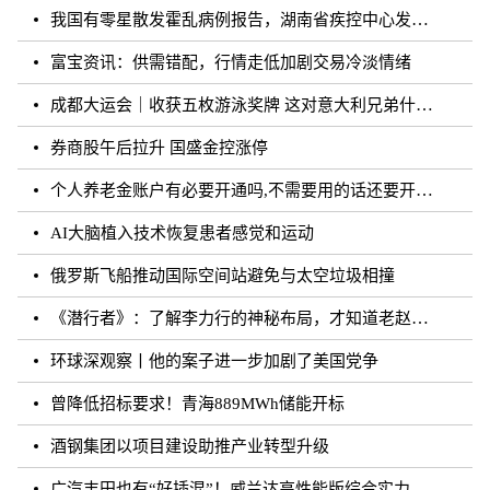
我国有零星散发霍乱病例报告，湖南省疾控中心发布相关健康提醒
富宝资讯：供需错配，行情走低加剧交易冷淡情绪
成都大运会｜收获五枚游泳奖牌 这对意大利兄弟什么来头？
券商股午后拉升 国盛金控涨停
个人养老金账户有必要开通吗,不需要用的话还要开通吗？
AI大脑植入技术恢复患者感觉和运动
俄罗斯飞船推动国际空间站避免与太空垃圾相撞
《潜行者》：了解李力行的神秘布局，才知道老赵的真实面目！
环球深观察丨他的案子进一步加剧了美国党争
曾降低招标要求！青海889MWh储能开标
酒钢集团以项目建设助推产业转型升级
广汽丰田也有“好插混”！威兰达高性能版综合实力强劲