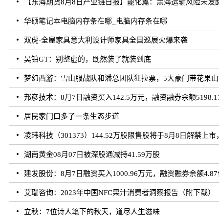
【东海期货8月8日产业链日报】能化篇：黑海运输风险未发
华硕笔记本电脑内存条在哪_电脑内存条在哪
双虎-全屋家具意大利设计师家具全国巡展火爆来袭
昊铂GT：别整虚的，既然装了就装到底
梦幻西游：雪山服战队和潘总团队狂拉票，5大豪门带花果山
邦彦技术：8月7日融资买入142.5万元，融资融券余额5198.1
居民家门口多了一条生态步道
凌玮科技（301373）144.52万股限售股将于8月8日解禁上市
湖南黄金08月07日被深股通减持41.59万股
建发股份：8月7日融资买入1000.96万元，融资融券余额4.8
艾瑞咨询：2023年中国NFC果汁消费者洞察报告（附下载）
立秋：7位诗人笔下的秋天，道尽人生滋味