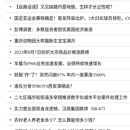
【丝路话语】又见踩踏丹霞地貌，怎样才长记性呢？
国足亚运会赛程确定！首发阵容出炉，3大归化球员领衔，CC
彭博调查：多数投资者担忧美国经济衰退
重庆动物园大熊猫新生宝宝满月
2023年8月7日纺织大宗商品价格涨跌榜
车载与FWA业务加速发展，业绩持续快速增长
妖股"炸"了！突然闪崩97% 年内一度暴涨3500%
谁在分食TFBOYS西安演唱会？
二七区福华街街道多举措推进数字化城市平台案件处理工作
实力营业部现身龙虎榜，汉商集团跌停（08-07）
农村老人养老金多少？怎么算能领多少钱？