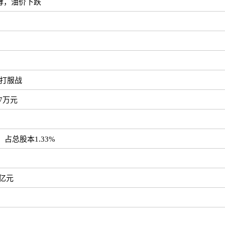
酵，油价下跌
打服战
7万元
，占总股本1.33%
7亿元