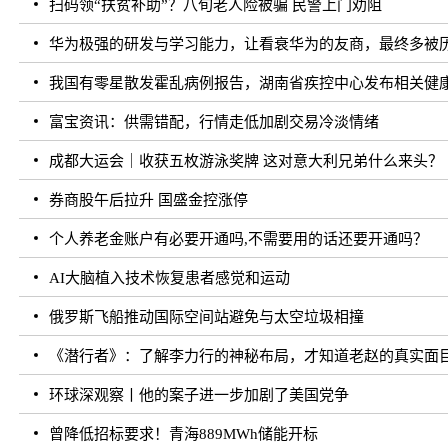
扫码领“扶贫补助”？八旬老人险被骗 民警上门劝阻
华为极强的研发与学习能力，让看衰华为的友商，最终多被
我国有零星散发霍乱病例报告，湖南省疾控中心发布相关健
富宝资讯：供需错配，行情走低加剧交易冷淡情绪
成都大运会｜收获五枚游泳奖牌 这对意大利兄弟什么来头？
券商股午后拉升 国盛金控涨停
个人养老金账户有必要开通吗,不需要用的话还要开通吗？
AI大脑植入技术恢复患者感觉和运动
俄罗斯飞船推动国际空间站避免与太空垃圾相撞
《潜行者》：了解李力行的神秘布局，才知道老赵的真实面
环球深观察丨他的案子进一步加剧了美国党争
曾降低招标要求！青海889MWh储能开标