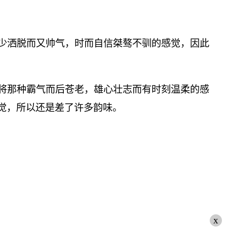
少洒脱而又帅气，时而自信桀骜不驯的感觉，因此
将那种霸气而后苍老，雄心壮志而有时刻温柔的感
觉，所以还是差了许多韵味。
x