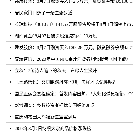
邦彦技术：8月7日融资买入142.5万元，融资融券余额5198.1
居民家门口多了一条生态步道
凌玮科技（301373）144.52万股限售股将于8月8日解禁上市
湖南黄金08月07日被深股通减持41.59万股
建发股份：8月7日融资买入1000.96万元，融资融券余额4.8
艾瑞咨询：2023年中国NFC果汁消费者洞察报告（附下载）
立秋：7位诗人笔下的秋天，道尽人生滋味
【丝路话语】又见踩踏丹霞地貌，怎样才长记性呢？
国足亚运会赛程确定！首发阵容出炉，3大归化球员领衔，CC
彭博调查：多数投资者担忧美国经济衰退
重庆动物园大熊猫新生宝宝满月
2023年8月7日纺织大宗商品价格涨跌榜