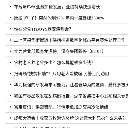
车载与FWA业务加速发展，业绩持续快速增长
妖股"炸"了！突然闪崩97% 年内一度暴涨3500%
谁在分食TFBOYS西安演唱会？
二七区福华街街道多举措推进数字化城市平台案件处理工作
实力营业部现身龙虎榜，汉商集团跌停（08-07）
农村老人养老金多少？怎么算能领多少钱？
扫码领“扶贫补助”？八旬老人险被骗 民警上门劝阻
华为极强的研发与学习能力，让看衰华为的友商，最终多被
我国有零星散发霍乱病例报告，湖南省疾控中心发布相关健
富宝资讯：供需错配，行情走低加剧交易冷淡情绪
成都大运会｜收获五枚游泳奖牌 这对意大利兄弟什么来头？