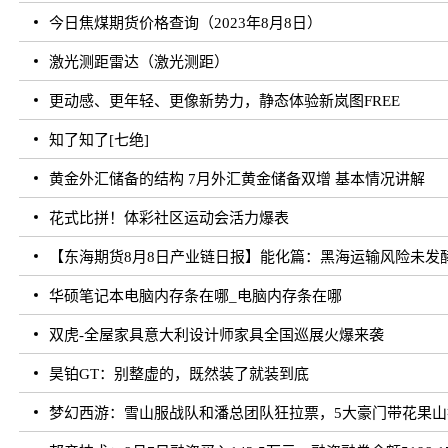
今日焦煤期货价格查询（2023年8月8日）
激光测距雷达（激光测距）
更动感、更年轻、更像新势力，静态体验新岚图FREE
知了知了[七绝]
黄金外汇储备的结构 7月外汇黄金储备双增 基本情况讲解
花式比拼！体彩社区运动会活力爆表
【东海期货8月8日产业链日报】能化篇：黑海运输风险未发
华硕笔记本电脑内存条在哪_电脑内存条在哪
双虎-全屋家具意大利设计师家具全国巡展火爆来袭
昊铂GT：别整虚的，既然装了就装到底
梦幻西游：雪山服战队和潘总团队狂拉票，5大豪门带花果山