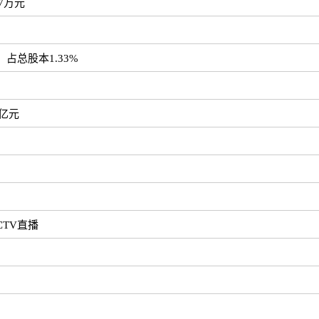
7万元
，占总股本1.33%
7亿元
TV直播