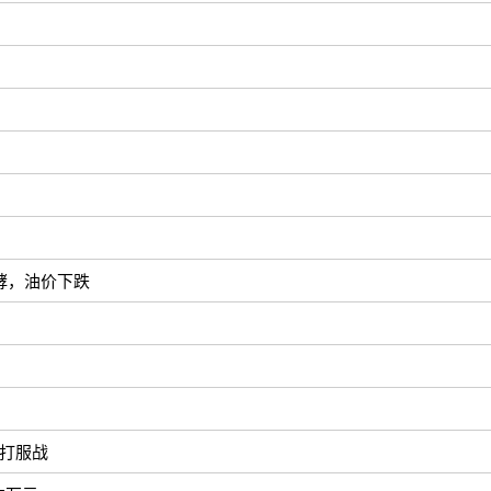
酵，油价下跌
打服战