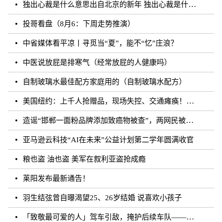
独出心裁是什么意思出自北京的新年 独出心裁是什么意思
投哥看盘（8月6：下周走势推演）
中省媒体看平凉丨寻觅当“夏”，能不“忆”庄浪？
中医说放屁是排寒气（经常放屁的人健康吗）
自制玻璃水最佳配方家庭用的（自制玻璃水配方）
美国纽约：上千人抢赠品，现场失控、交通瘫痪！一游戏主播被拘留
造谣“邯郸一面粉品牌添加致癌物被查”，两网民被行政拘留
亚马逊云科技“AI在未来”公益计划第二学年圆满收官
粮也盗 油也盗 美军在叙利亚盗抢成瘾
莱阳发布最新通告！
羽生结弦曾自曝渴望25、26岁结婚 说喜欢小孩子
「致敬最可爱的人」驾车引敌，掩护后续车队——记抗美援朝老兵、原志愿军第39军后勤汽车二连汽车运输兵范连成