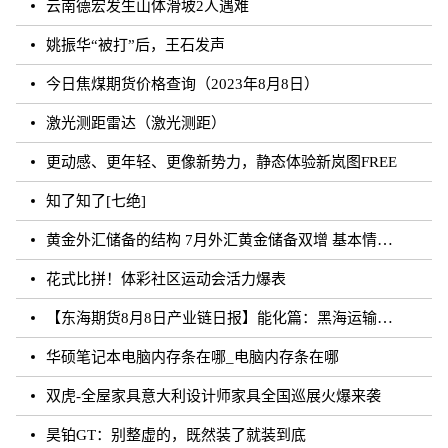
云南德宏发生山体滑坡2人遇难
姚振华“被打”后，王石发声
今日焦煤期货价格查询（2023年8月8日）
激光测距雷达（激光测距）
更动感、更年轻、更像新势力，静态体验新岚图FREE
知了知了[七绝]
黄金外汇储备的结构 7月外汇黄金储备双增 基本情况讲解
花式比拼！体彩社区运动会活力爆表
【东海期货8月8日产业链日报】能化篇：黑海运输风险未发酵，油价下跌
华硕笔记本电脑内存条在哪_电脑内存条在哪
双虎-全屋家具意大利设计师家具全国巡展火爆来袭
昊铂GT：别整虚的，既然装了就装到底