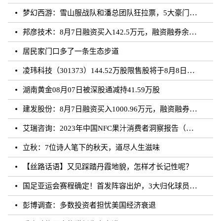
梦幻西游：雪山服战队和潘总团队狂拉票，5大豪门带花果山打服战
邦彦技术：8月7日融资买入142.5万元，融资融券余额5198.17万元
居民家门口多了一条生态步道
凌玮科技（301373）144.52万股限售股将于8月8日解禁上市，占总股本1.33%
湖南黄金08月07日被深股通减持41.59万股
建发股份：8月7日融资买入1000.96万元，融资融券余额4.87亿元
艾瑞咨询：2023年中国NFC果汁消费者洞察报告（附下载）
立秋：7位诗人笔下的秋天，道尽人生滋味
【丝路话语】又见踩踏丹霞地貌，怎样才长记性呢？
国足亚运会赛程确定！首发阵容出炉，3大归化球员领衔，CCTV直播
彭博调查：多数投资者担忧美国经济衰退