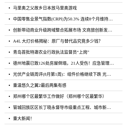
马里奥之父故乡日本放马里奥游戏
中国零售业景气指数(CRPI)为50.3% 连续8个月维持在扩张区间
创新带动商业升级跨域整合拓展市场 文商旅创新发展论坛举办
A4L 大灯价格揭秘：原厂与替代品究竟多少钱？
青岛首批特邀农业行政执法监督员“上岗”
德州地震已致126处房屋倒塌，21人受伤！应急管理部派出工作组赶赴山东
光伏产业链周评(8月第1周)：组件价格继续下跌 光伏胶膜价格探涨
重温悠久之翼2最后两集有感
郑州哪个区最繁华工作做好（郑州哪个区最繁华）
管城回族区区长丁晓永督导市级重点工程、城市新建道路及学校建设工作
重大新闻！