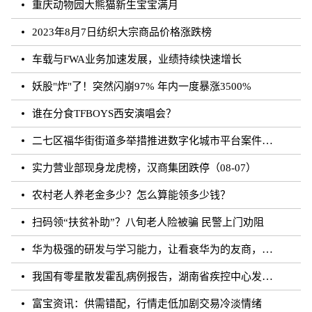
重庆动物园大熊猫新生宝宝满月
2023年8月7日纺织大宗商品价格涨跌榜
车载与FWA业务加速发展，业绩持续快速增长
妖股"炸"了！突然闪崩97% 年内一度暴涨3500%
谁在分食TFBOYS西安演唱会？
二七区福华街街道多举措推进数字化城市平台案件处理工作
实力营业部现身龙虎榜，汉商集团跌停（08-07）
农村老人养老金多少？怎么算能领多少钱？
扫码领“扶贫补助”？八旬老人险被骗 民警上门劝阻
华为极强的研发与学习能力，让看衰华为的友商，最终多被历史毒打了
我国有零星散发霍乱病例报告，湖南省疾控中心发布相关健康提醒
富宝资讯：供需错配，行情走低加剧交易冷淡情绪