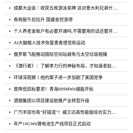
成都大运会｜收获五枚游泳奖牌 这对意大利兄弟什么来头？
券商股午后拉升 国盛金控涨停
个人养老金账户有必要开通吗,不需要用的话还要开通吗？
AI大脑植入技术恢复患者感觉和运动
俄罗斯飞船推动国际空间站避免与太空垃圾相撞
《潜行者》：了解李力行的神秘布局，才知道老赵的真实面目！
环球深观察丨他的案子进一步加剧了美国党争
曾降低招标要求！青海889MWh储能开标
酒钢集团以项目建设助推产业转型升级
广汽丰田也有“好插混”！威兰达高性能版综合实力强劲
年产10GWh锂电池生产线项目正式启动