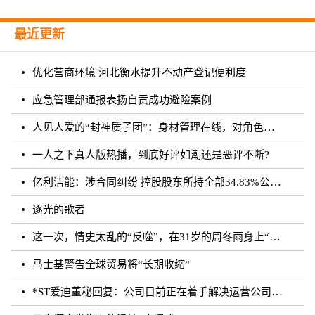
最近更新
优化营商环境 河北衡水提升不动产登记便利度
应急管理部通报表扬自贡成功避险案例
人见人爱的“封神质子团”：身材管理在线，对角色有信念｜文化观察
一人之下真人版热播，到底好评如潮还是恶评不断?
亿利洁能：涉合同纠纷 控股股东所持全部34.83%公司股份被司法轮候冻结
逐光的歌者
这一次，情史太乱的“反噬”，在31岁的周冬雨身上“应验”了！
马士基警告全球贸易将“长期收缩”
*ST爱迪董秘回复：公司目前正在着手解决运营公司剩余无法确权的委托代销商品相关事宜，如有进展