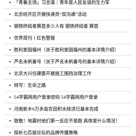
「青春主场」习言道｜青年是人民友谊的生力军
北京经开区开展快递员“双沟通”活动
钢铁终结者赛恩多少人有 钢铁终结者 赛恩
世界周刊丨红色警报
胜利家园福州（关于胜利家园福州的基本详情介绍）
芦名未帆番号（关于芦名未帆番号的基本详情介绍）
北京大兴住建委开展施工围挡治理工作
特写：生命之路
54学霸网用户登录密码 54学霸网用户登录
河南新乡6万多亩农田积水除涝已基本完成
致敬！地震时他们第一反应不是跑 具体是什么情况！
探析七匹狼论坛的品牌传播策略