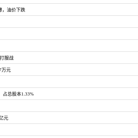
酵，油价下跌
打服战
7万元
，占总股本1.33%
7亿元