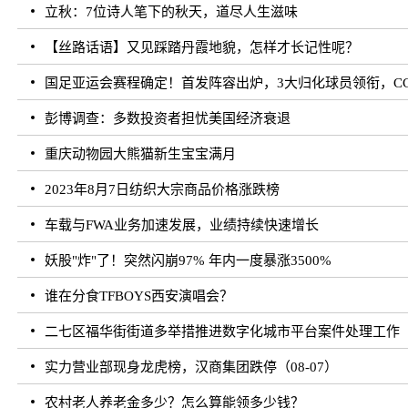
立秋：7位诗人笔下的秋天，道尽人生滋味
【丝路话语】又见踩踏丹霞地貌，怎样才长记性呢？
国足亚运会赛程确定！首发阵容出炉，3大归化球员领衔，CC
彭博调查：多数投资者担忧美国经济衰退
重庆动物园大熊猫新生宝宝满月
2023年8月7日纺织大宗商品价格涨跌榜
车载与FWA业务加速发展，业绩持续快速增长
妖股"炸"了！突然闪崩97% 年内一度暴涨3500%
谁在分食TFBOYS西安演唱会？
二七区福华街街道多举措推进数字化城市平台案件处理工作
实力营业部现身龙虎榜，汉商集团跌停（08-07）
农村老人养老金多少？怎么算能领多少钱？