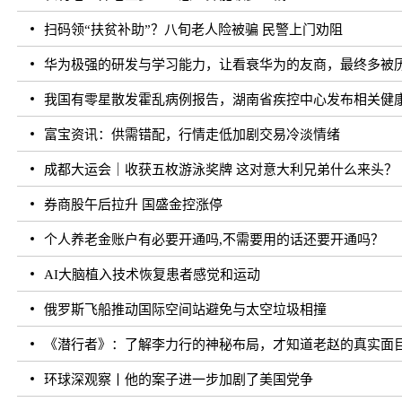
扫码领“扶贫补助”？八旬老人险被骗 民警上门劝阻
华为极强的研发与学习能力，让看衰华为的友商，最终多被
我国有零星散发霍乱病例报告，湖南省疾控中心发布相关健
富宝资讯：供需错配，行情走低加剧交易冷淡情绪
成都大运会｜收获五枚游泳奖牌 这对意大利兄弟什么来头？
券商股午后拉升 国盛金控涨停
个人养老金账户有必要开通吗,不需要用的话还要开通吗？
AI大脑植入技术恢复患者感觉和运动
俄罗斯飞船推动国际空间站避免与太空垃圾相撞
《潜行者》：了解李力行的神秘布局，才知道老赵的真实面
环球深观察丨他的案子进一步加剧了美国党争