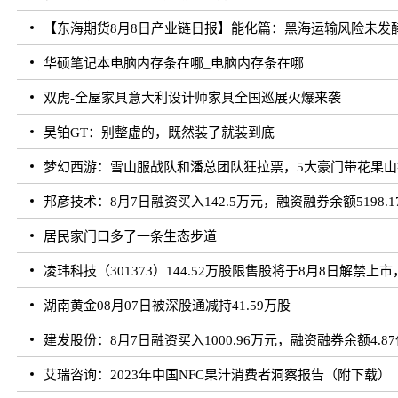
【东海期货8月8日产业链日报】能化篇：黑海运输风险未发
华硕笔记本电脑内存条在哪_电脑内存条在哪
双虎-全屋家具意大利设计师家具全国巡展火爆来袭
昊铂GT：别整虚的，既然装了就装到底
梦幻西游：雪山服战队和潘总团队狂拉票，5大豪门带花果山
邦彦技术：8月7日融资买入142.5万元，融资融券余额5198.1
居民家门口多了一条生态步道
凌玮科技（301373）144.52万股限售股将于8月8日解禁上市
湖南黄金08月07日被深股通减持41.59万股
建发股份：8月7日融资买入1000.96万元，融资融券余额4.8
艾瑞咨询：2023年中国NFC果汁消费者洞察报告（附下载）