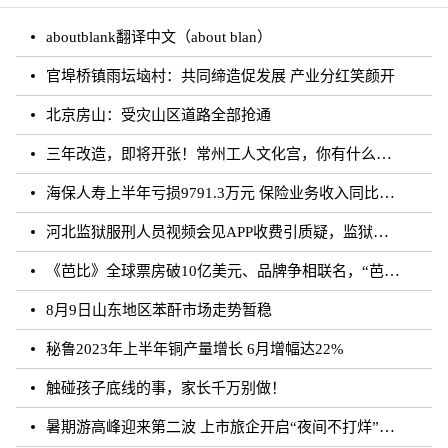
aboutblank翻译中文（about blan）
官埠桥镇雨坛垴村：共同缔造促发展 产业分红笑颜开
北京房山：受灾山区道路全部抢通
三年改造，即将开张！常州工人文化宫，你有什么话说？
海保人寿上半年亏损9791.3万元 保险业务收入同比增长约50.73%
河北监狱服刑人员视频会见APP收费引质疑，监狱：开发公司收取
《芭比》全球票房破10亿美元、品牌争相联名，“芭比”IP第二春来临？
8月9日山东地区苯酐市场走势暂稳
秘鲁2023年上半年铜产量增长 6月增幅达22%
触碰孩子底线的事，家长千万别做！
暑期游高峰迎来第二波 上市旅企开启“夜间不打烊”模式