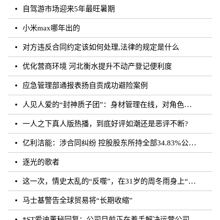
自驾游市场迎来5年最旺暑期
小米max哪年出的
对方违反合同约定该如何处理,法律的规定是什么
优化营商环境 河北衡水提升不动产登记便利度
应急管理部通报表扬自贡成功避险案例
人见人爱的“封神质子团”：身材管理在线，对角色有信念｜文化观察
一人之下真人版热播，到底好评如潮还是恶评不断?
亿利洁能：涉合同纠纷 控股股东所持全部34.83%公司股份被司法轮候冻结
逐光的歌者
这一次，情史太乱的“反噬”，在31岁的周冬雨身上“应验”了！
马士基警告全球贸易将“长期收缩”
*ST爱迪董秘回复：公司目前正在着手解决运营公司剩余无法确权的委托代销商品相关事宜，如有进展