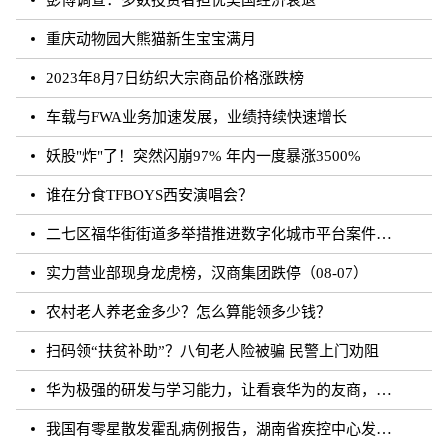
重庆动物园大熊猫新生宝宝满月
2023年8月7日纺织大宗商品价格涨跌榜
车载与FWA业务加速发展，业绩持续快速增长
妖股"炸"了！突然闪崩97% 年内一度暴涨3500%
谁在分食TFBOYS西安演唱会？
二七区福华街街道多举措推进数字化城市平台案件处理工作
实力营业部现身龙虎榜，汉商集团跌停（08-07）
农村老人养老金多少？怎么算能领多少钱？
扫码领“扶贫补助”？八旬老人险被骗 民警上门劝阻
华为极强的研发与学习能力，让看衰华为的友商，最终多被历史毒打了
我国有零星散发霍乱病例报告，湖南省疾控中心发布相关健康提醒