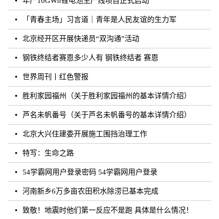
年产10GWh锂电池生产线项目正式启动
「青春主场」习言道｜青年是人民友谊的生力军
北京经开区开展快递员“双沟通”活动
钢铁终结者赛恩多少人有 钢铁终结者 赛恩
世界周刊丨红色警报
胜利家园福州（关于胜利家园福州的基本详情介绍）
芦名未帆番号（关于芦名未帆番号的基本详情介绍）
北京大兴住建委开展施工围挡治理工作
特写：生命之路
54学霸网用户登录密码 54学霸网用户登录
河南新乡6万多亩农田积水除涝已基本完成
致敬！地震时他们第一反应不是跑 具体是什么情况！