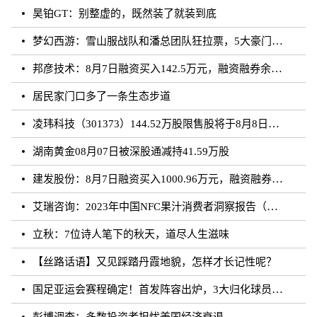
昊铂GT：别整虚的，既然装了就装到底
梦幻西游：雪山服战队和潘总团队狂拉票，5大豪门带花果山打服战
邦彦技术：8月7日融资买入142.5万元，融资融券余额5198.17万元
居民家门口多了一条生态步道
凌玮科技（301373）144.52万股限售股将于8月8日解禁上市，占总股本1.33%
湖南黄金08月07日被深股通减持41.59万股
建发股份：8月7日融资买入1000.96万元，融资融券余额4.87亿元
艾瑞咨询：2023年中国NFC果汁消费者洞察报告（附下载）
立秋：7位诗人笔下的秋天，道尽人生滋味
【丝路话语】又见踩踏丹霞地貌，怎样才长记性呢？
国足亚运会赛程确定！首发阵容出炉，3大归化球员领衔，CCTV直播
彭博调查：多数投资者担忧美国经济衰退