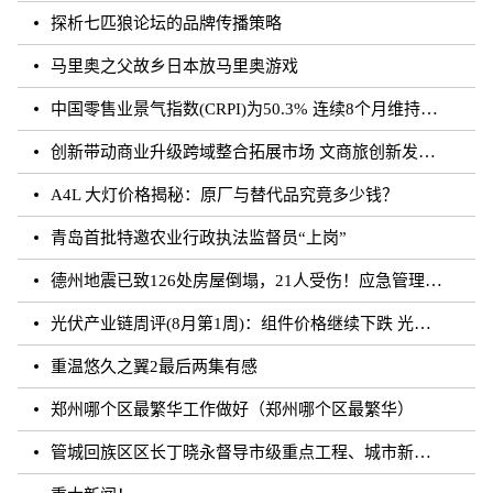
探析七匹狼论坛的品牌传播策略
马里奥之父故乡日本放马里奥游戏
中国零售业景气指数(CRPI)为50.3% 连续8个月维持在扩张区间
创新带动商业升级跨域整合拓展市场 文商旅创新发展论坛举办
A4L 大灯价格揭秘：原厂与替代品究竟多少钱？
青岛首批特邀农业行政执法监督员“上岗”
德州地震已致126处房屋倒塌，21人受伤！应急管理部派出工作组赶赴山东
光伏产业链周评(8月第1周)：组件价格继续下跌 光伏胶膜价格探涨
重温悠久之翼2最后两集有感
郑州哪个区最繁华工作做好（郑州哪个区最繁华）
管城回族区区长丁晓永督导市级重点工程、城市新建道路及学校建设工作