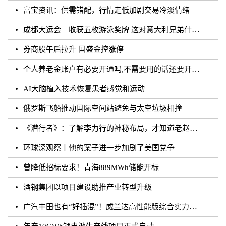
富宝资讯：供需错配，行情走低加剧交易冷淡情绪
成都大运会｜收获五枚游泳奖牌 这对意大利兄弟什么来头？
券商股午后拉升 国盛金控涨停
个人养老金账户有必要开通吗,不需要用的话还要开通吗？
AI大脑植入技术恢复患者感觉和运动
俄罗斯飞船推动国际空间站避免与太空垃圾相撞
《潜行者》：了解李力行的神秘布局，才知道老赵的真实面目！
环球深观察丨他的案子进一步加剧了美国党争
曾降低招标要求！青海889MWh储能开标
酒钢集团以项目建设助推产业转型升级
广汽丰田也有“好插混”！威兰达高性能版综合实力强劲