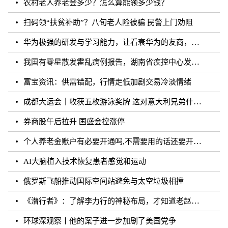
农村老人养老金多少？怎么算能领多少钱？
扫码领“扶贫补助”？八旬老人险被骗 民警上门劝阻
华为极强的研发与学习能力，让看衰华为的友商，最终多被历史毒打了
我国有零星散发霍乱病例报告，湖南省疾控中心发布相关健康提醒
富宝资讯：供需错配，行情走低加剧交易冷淡情绪
成都大运会｜收获五枚游泳奖牌 这对意大利兄弟什么来头？
券商股午后拉升 国盛金控涨停
个人养老金账户有必要开通吗,不需要用的话还要开通吗？
AI大脑植入技术恢复患者感觉和运动
俄罗斯飞船推动国际空间站避免与太空垃圾相撞
《潜行者》：了解李力行的神秘布局，才知道老赵的真实面目！
环球深观察丨他的案子进一步加剧了美国党争