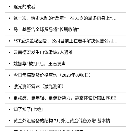
逐光的歌者
这一次，情史太乱的“反噬”，在31岁的周冬雨身上“应验”了！
马士基警告全球贸易将“长期收缩”
*ST爱迪董秘回复：公司目前正在着手解决运营公司剩余无法确权的委托代销商品相关事宜，如有进展
云南德宏发生山体滑坡2人遇难
姚振华“被打”后，王石发声
今日焦煤期货价格查询（2023年8月8日）
激光测距雷达（激光测距）
更动感、更年轻、更像新势力，静态体验新岚图FREE
知了知了[七绝]
黄金外汇储备的结构 7月外汇黄金储备双增 基本情况讲解