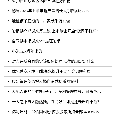
8月9日山东地区苯酐市场走势暂稳
秘鲁2023年上半年铜产量增长 6月增幅达22%
触碰孩子底线的事，家长千万别做！
暑期游高峰迎来第二波 上市旅企开启“夜间不打烊”模式
自驾游市场迎来5年最旺暑期
小米max哪年出的
对方违反合同约定该如何处理,法律的规定是什么
优化营商环境 河北衡水提升不动产登记便利度
应急管理部通报表扬自贡成功避险案例
人见人爱的“封神质子团”：身材管理在线，对角色有信念｜文化观察
一人之下真人版热播，到底好评如潮还是恶评不断?
亿利洁能：涉合同纠纷 控股股东所持全部34.83%公司股份被司法轮候冻结