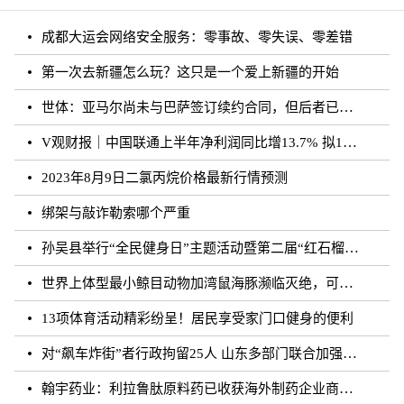
成都大运会网络安全服务：零事故、零失误、零差错
第一次去新疆怎么玩？这只是一个爱上新疆的开始
世体：亚马尔尚未与巴萨签订续约合同，但后者已得到门德斯承诺
V观财报｜中国联通上半年净利润同比增13.7% 拟10派0.796元
2023年8月9日二氯丙烷价格最新行情预测
绑架与敲诈勒索哪个严重
孙吴县举行“全民健身日”主题活动暨第二届“红石榴杯”羽毛球比赛
世界上体型最小鲸目动物加湾鼠海豚濒临灭绝，可能仅剩10至13头
13项体育活动精彩纷呈！居民享受家门口健身的便利
对“飙车炸街”者行政拘留25人 山东多部门联合加强噪声污染防治工作
翰宇药业：利拉鲁肽原料药已收获海外制药企业商业批订单