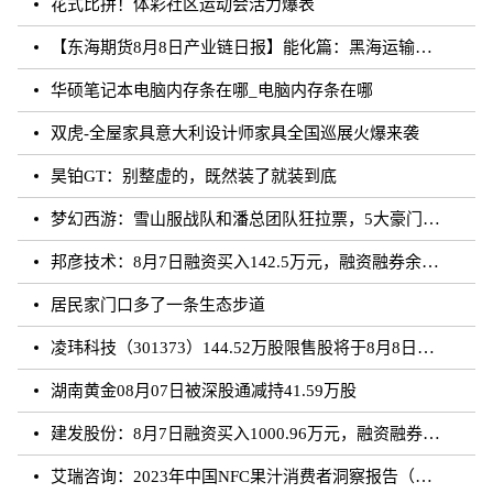
花式比拼！体彩社区运动会活力爆表
【东海期货8月8日产业链日报】能化篇：黑海运输风险未发酵，油价下跌
华硕笔记本电脑内存条在哪_电脑内存条在哪
双虎-全屋家具意大利设计师家具全国巡展火爆来袭
昊铂GT：别整虚的，既然装了就装到底
梦幻西游：雪山服战队和潘总团队狂拉票，5大豪门带花果山打服战
邦彦技术：8月7日融资买入142.5万元，融资融券余额5198.17万元
居民家门口多了一条生态步道
凌玮科技（301373）144.52万股限售股将于8月8日解禁上市，占总股本1.33%
湖南黄金08月07日被深股通减持41.59万股
建发股份：8月7日融资买入1000.96万元，融资融券余额4.87亿元
艾瑞咨询：2023年中国NFC果汁消费者洞察报告（附下载）