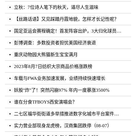
立秋：7位诗人笔下的秋天，道尽人生滋味
【丝路话语】又见踩踏丹霞地貌，怎样才长记性呢？
国足亚运会赛程确定！首发阵容出炉，3大归化球员领衔，CCTV直播
彭博调查：多数投资者担忧美国经济衰退
重庆动物园大熊猫新生宝宝满月
2023年8月7日纺织大宗商品价格涨跌榜
车载与FWA业务加速发展，业绩持续快速增长
妖股"炸"了！突然闪崩97% 年内一度暴涨3500%
谁在分食TFBOYS西安演唱会？
二七区福华街街道多举措推进数字化城市平台案件处理工作
实力营业部现身龙虎榜，汉商集团跌停（08-07）