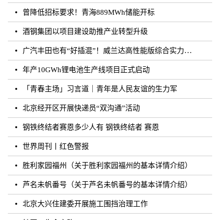
曾降低招标要求！青海889MWh储能开标
酒钢集团以项目建设助推产业转型升级
广汽丰田也有“好插混”！威兰达高性能版综合实力强劲
年产10GWh锂电池生产线项目正式启动
「青春主场」习言道｜青年是人民友谊的生力军
北京经开区开展快递员“双沟通”活动
钢铁终结者赛恩多少人有 钢铁终结者 赛恩
世界周刊丨红色警报
胜利家园福州（关于胜利家园福州的基本详情介绍）
芦名未帆番号（关于芦名未帆番号的基本详情介绍）
北京大兴住建委开展施工围挡治理工作