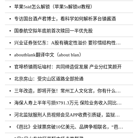
苹果5sid怎么解锁（苹果5s解锁id教程）
专访国台酒卢君博士，看科学如何解析茅台镇酱酒
国泰航空拟年底前首次赎回一半优先股
兴业证券张忆东：A股有确定性溢价 要珍惜结构性行情
aboutblank翻译中文（about blan）
官埠桥镇雨坛垴村：共同缔造促发展 产业分红笑颜开
北京房山：受灾山区道路全部抢通
三年改造，即将开张！常州工人文化宫，你有什么话说？
海保人寿上半年亏损9791.3万元 保险业务收入同比增长约50.73%
河北监狱服刑人员视频会见APP收费引质疑，监狱：开发公司收取
《芭比》全球票房破10亿美元、品牌争相联名，“芭比”IP第二春来临？