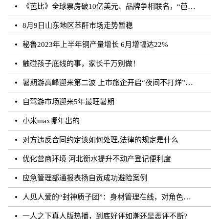
《芭比》全球票房破10亿美元、品牌争相联名，“芭比”IP第二春来临？
8月9日山东地区苯酐市场走势暂稳
秘鲁2023年上半年铜产量增长 6月增幅达22%
触碰孩子底线的事，家长千万别做！
暑期游高峰迎来第二波 上市旅企开启“夜间不打烊”模式
自驾游市场迎来5年最旺暑期
小米max哪年出的
对方违反合同约定该如何处理,法律的规定是什么
优化营商环境 河北衡水提升不动产登记便利度
应急管理部通报表扬自贡成功避险案例
人见人爱的“封神质子团”：身材管理在线，对角色有信念｜文化观察
一人之下真人版热播，到底好评如潮还是恶评不断?