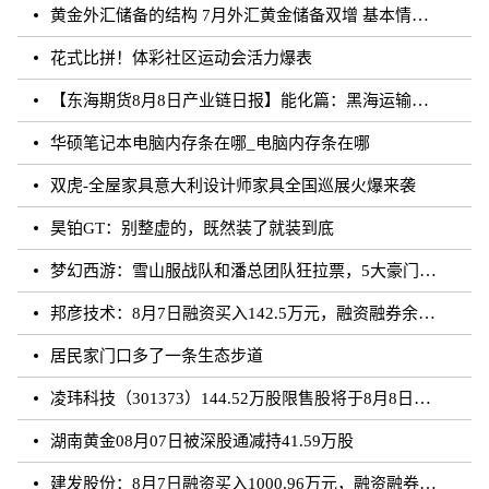
黄金外汇储备的结构 7月外汇黄金储备双增 基本情况讲解
花式比拼！体彩社区运动会活力爆表
【东海期货8月8日产业链日报】能化篇：黑海运输风险未发酵，油价下跌
华硕笔记本电脑内存条在哪_电脑内存条在哪
双虎-全屋家具意大利设计师家具全国巡展火爆来袭
昊铂GT：别整虚的，既然装了就装到底
梦幻西游：雪山服战队和潘总团队狂拉票，5大豪门带花果山打服战
邦彦技术：8月7日融资买入142.5万元，融资融券余额5198.17万元
居民家门口多了一条生态步道
凌玮科技（301373）144.52万股限售股将于8月8日解禁上市，占总股本1.33%
湖南黄金08月07日被深股通减持41.59万股
建发股份：8月7日融资买入1000.96万元，融资融券余额4.87亿元