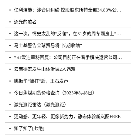
亿利洁能：涉合同纠纷 控股股东所持全部34.83%公司股份被司法轮候冻结
逐光的歌者
这一次，情史太乱的“反噬”，在31岁的周冬雨身上“应验”了！
马士基警告全球贸易将“长期收缩”
*ST爱迪董秘回复：公司目前正在着手解决运营公司剩余无法确权的委托代销商品相关事宜，如有进展
云南德宏发生山体滑坡2人遇难
姚振华“被打”后，王石发声
今日焦煤期货价格查询（2023年8月8日）
激光测距雷达（激光测距）
更动感、更年轻、更像新势力，静态体验新岚图FREE
知了知了[七绝]