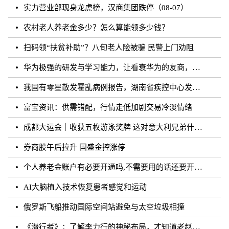
实力营业部现身龙虎榜，汉商集团跌停（08-07）
农村老人养老金多少？怎么算能领多少钱？
扫码领“扶贫补助”？八旬老人险被骗 民警上门劝阻
华为极强的研发与学习能力，让看衰华为的友商，最终多被历史毒打了
我国有零星散发霍乱病例报告，湖南省疾控中心发布相关健康提醒
富宝资讯：供需错配，行情走低加剧交易冷淡情绪
成都大运会｜收获五枚游泳奖牌 这对意大利兄弟什么来头？
券商股午后拉升 国盛金控涨停
个人养老金账户有必要开通吗,不需要用的话还要开通吗？
AI大脑植入技术恢复患者感觉和运动
俄罗斯飞船推动国际空间站避免与太空垃圾相撞
《潜行者》：了解李力行的神秘布局，才知道老赵的真实面目！