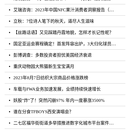
艾瑞咨询：2023年中国NFC果汁消费者洞察报告（附下载）
立秋：7位诗人笔下的秋天，道尽人生滋味
【丝路话语】又见踩踏丹霞地貌，怎样才长记性呢？
国足亚运会赛程确定！首发阵容出炉，3大归化球员领衔，CCTV直播
彭博调查：多数投资者担忧美国经济衰退
重庆动物园大熊猫新生宝宝满月
2023年8月7日纺织大宗商品价格涨跌榜
车载与FWA业务加速发展，业绩持续快速增长
妖股"炸"了！突然闪崩97% 年内一度暴涨3500%
谁在分食TFBOYS西安演唱会？
二七区福华街街道多举措推进数字化城市平台案件处理工作