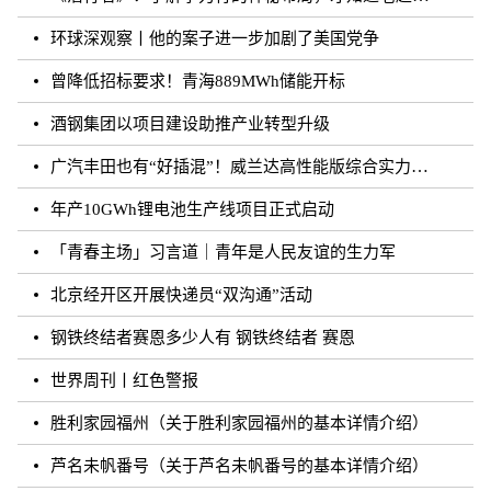
环球深观察丨他的案子进一步加剧了美国党争
曾降低招标要求！青海889MWh储能开标
酒钢集团以项目建设助推产业转型升级
广汽丰田也有“好插混”！威兰达高性能版综合实力强劲
年产10GWh锂电池生产线项目正式启动
「青春主场」习言道｜青年是人民友谊的生力军
北京经开区开展快递员“双沟通”活动
钢铁终结者赛恩多少人有 钢铁终结者 赛恩
世界周刊丨红色警报
胜利家园福州（关于胜利家园福州的基本详情介绍）
芦名未帆番号（关于芦名未帆番号的基本详情介绍）