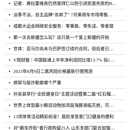
记者：弗拉霍维奇仍然是拜仁以防引进凯恩失败的B方案
淡季不淡，自主品牌“杀疯了” 7月乘用车市场零售达177.5万辆
成都大运会网络安全服务：零事故、零失误、零差错
第一次去新疆怎么玩？这只是一个爱上新疆的开始
世体：亚马尔尚未与巴萨签订续约合同，但后者已得到门德斯承诺
V观财报｜中国联通上半年净利润同比增13.7% 拟10派0.796元
2023年8月9日二氯丙烷价格最新行情预测
绑架与敲诈勒索哪个严重
孙吴县举行“全民健身日”主题活动暨第二届“红石榴杯”羽毛球比赛
世界上体型最小鲸目动物加湾鼠海豚濒临灭绝，可能仅剩10至13头
13项体育活动精彩纷呈！居民享受家门口健身的便利
对“飙车炸街”者行政拘留25人 山东多部门联合加强噪声污染防治工作