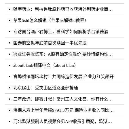
翰宇药业：利拉鲁肽原料药已收获海外制药企业商业批订单
苹果5sid怎么解锁（苹果5s解锁id教程）
专访国台酒卢君博士，看科学如何解析茅台镇酱酒
国泰航空拟年底前首次赎回一半优先股
兴业证券张忆东：A股有确定性溢价 要珍惜结构性行情
aboutblank翻译中文（about blan）
官埠桥镇雨坛垴村：共同缔造促发展 产业分红笑颜开
北京房山：受灾山区道路全部抢通
三年改造，即将开张！常州工人文化宫，你有什么话说？
海保人寿上半年亏损9791.3万元 保险业务收入同比增长约50.73%
河北监狱服刑人员视频会见APP收费引质疑，监狱：开发公司收取