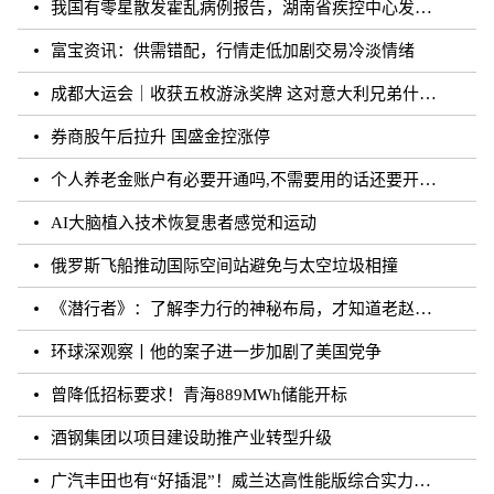
我国有零星散发霍乱病例报告，湖南省疾控中心发布相关健康提醒
富宝资讯：供需错配，行情走低加剧交易冷淡情绪
成都大运会｜收获五枚游泳奖牌 这对意大利兄弟什么来头？
券商股午后拉升 国盛金控涨停
个人养老金账户有必要开通吗,不需要用的话还要开通吗？
AI大脑植入技术恢复患者感觉和运动
俄罗斯飞船推动国际空间站避免与太空垃圾相撞
《潜行者》：了解李力行的神秘布局，才知道老赵的真实面目！
环球深观察丨他的案子进一步加剧了美国党争
曾降低招标要求！青海889MWh储能开标
酒钢集团以项目建设助推产业转型升级
广汽丰田也有“好插混”！威兰达高性能版综合实力强劲