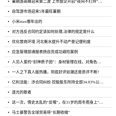
暑期游高峰迎来第二波 上市旅企开启“夜间不打烊”模式
自驾游市场迎来5年最旺暑期
小米max哪年出的
对方违反合同约定该如何处理,法律的规定是什么
优化营商环境 河北衡水提升不动产登记便利度
应急管理部通报表扬自贡成功避险案例
人见人爱的“封神质子团”：身材管理在线，对角色有信念｜文化观察
一人之下真人版热播，到底好评如潮还是恶评不断?
亿利洁能：涉合同纠纷 控股股东所持全部34.83%公司股份被司法轮候冻结
逐光的歌者
这一次，情史太乱的“反噬”，在31岁的周冬雨身上“应验”了！
马士基警告全球贸易将“长期收缩”