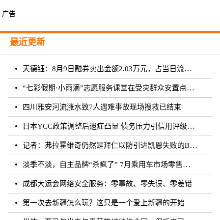
广告
最近更新
天德钰：8月9日融券卖出金额2.03万元，占当日流出金额的0.41%
“七彩假期·小雨滴”志愿服务课堂在受灾群众安置点开课
四川雅安河流涨水致7人遇难事故现场搜救已结束
日本YCC政策调整后遗症凸显 债务压力引信用评级下调隐忧
记者：弗拉霍维奇仍然是拜仁以防引进凯恩失败的B方案
淡季不淡，自主品牌“杀疯了” 7月乘用车市场零售达177.5万辆
成都大运会网络安全服务：零事故、零失误、零差错
第一次去新疆怎么玩？这只是一个爱上新疆的开始