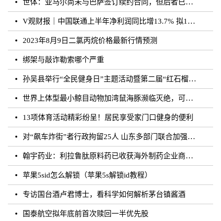
世体：亚马尔尚未与巴萨签订续约合同，但后者已得到门德斯承诺
V观财报｜中国联通上半年净利润同比增13.7% 拟10派0.796元
2023年8月9日二氯丙烷价格最新行情预测
绑架与敲诈勒索哪个严重
孙吴县举行“全民健身日”主题活动暨第二届“红石榴杯”羽毛球比赛
世界上体型最小鲸目动物加湾鼠海豚濒临灭绝，可能仅剩10至13头
13项体育活动精彩纷呈！居民享受家门口健身的便利
对“飙车炸街”者行政拘留25人 山东多部门联合加强噪声污染防治工作
翰宇药业：利拉鲁肽原料药已收获海外制药企业商业批订单
苹果5sid怎么解锁（苹果5s解锁id教程）
专访国台酒卢君博士，看科学如何解析茅台镇酱酒
国泰航空拟年底前首次赎回一半优先股