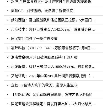
双虎-全屋家具意大利设计师家具全国巡展火爆来袭
昊铂GT：别整虚的，既然装了就装到底
梦幻西游：雪山服战队和潘总团队狂拉票，5大豪门带花果山打服战
邦彦技术：8月7日融资买入142.5万元，融资融券余额5198.17万元
居民家门口多了一条生态步道
凌玮科技（301373）144.52万股限售股将于8月8日解禁上市，占总股本1.33%
湖南黄金08月07日被深股通减持41.59万股
建发股份：8月7日融资买入1000.96万元，融资融券余额4.87亿元
艾瑞咨询：2023年中国NFC果汁消费者洞察报告（附下载）
立秋：7位诗人笔下的秋天，道尽人生滋味
【丝路话语】又见踩踏丹霞地貌，怎样才长记性呢？
国足亚运会赛程确定！首发阵容出炉，3大归化球员领衔，CCTV直播