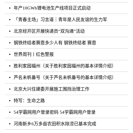
年产10GWh锂电池生产线项目正式启动
「青春主场」习言道｜青年是人民友谊的生力军
北京经开区开展快递员“双沟通”活动
钢铁终结者赛恩多少人有 钢铁终结者 赛恩
世界周刊丨红色警报
胜利家园福州（关于胜利家园福州的基本详情介绍）
芦名未帆番号（关于芦名未帆番号的基本详情介绍）
北京大兴住建委开展施工围挡治理工作
特写：生命之路
54学霸网用户登录密码 54学霸网用户登录
河南新乡6万多亩农田积水除涝已基本完成