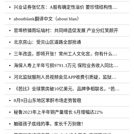
兴业证券张忆东：A股有确定性溢价 要珍惜结构性行情
aboutblank翻译中文（about blan）
官埠桥镇雨坛垴村：共同缔造促发展 产业分红笑颜开
北京房山：受灾山区道路全部抢通
三年改造，即将开张！常州工人文化宫，你有什么话说？
海保人寿上半年亏损9791.3万元 保险业务收入同比增长约50.73%
河北监狱服刑人员视频会见APP收费引质疑，监狱：开发公司收取
《芭比》全球票房破10亿美元、品牌争相联名，“芭比”IP第二春来临？
8月9日山东地区苯酐市场走势暂稳
秘鲁2023年上半年铜产量增长 6月增幅达22%
触碰孩子底线的事，家长千万别做！