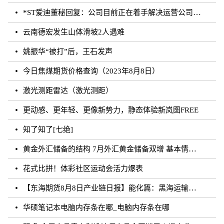
*ST爱迪董秘回复：公司目前正在着手解决运营公司剩余无法确权的委托代销商品相关事宜，如有进展
云南德宏发生山体滑坡2人遇难
姚振华“被打”后，王石发声
今日焦煤期货价格查询（2023年8月8日）
激光测距雷达（激光测距）
更动感、更年轻、更像新势力，静态体验新岚图FREE
知了知了[七绝]
黄金外汇储备的结构 7月外汇黄金储备双增 基本情况讲解
花式比拼！体彩社区运动会活力爆表
【东海期货8月8日产业链日报】能化篇：黑海运输风险未发酵，油价下跌
华硕笔记本电脑内存条在哪_电脑内存条在哪