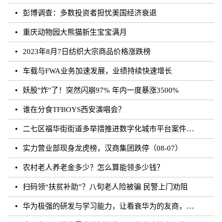
彭博调查：多数投资者担忧美国经济衰退
重庆动物园大熊猫新生宝宝满月
2023年8月7日纺织大宗商品价格涨跌榜
车载与FWA业务加速发展，业绩持续快速增长
妖股"炸"了！突然闪崩97% 年内一度暴涨3500%
谁在分食TFBOYS西安演唱会？
二七区福华街街道多举措推进数字化城市平台案件处理工作
实力营业部现身龙虎榜，汉商集团跌停（08-07）
农村老人养老金多少？怎么算能领多少钱？
扫码领“扶贫补助”？八旬老人险被骗 民警上门劝阻
华为极强的研发与学习能力，让看衰华为的友商，最终多被历史毒打了