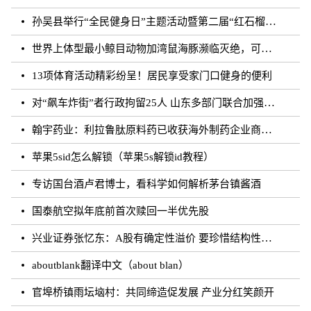
孙吴县举行“全民健身日”主题活动暨第二届“红石榴杯”羽毛球比赛
世界上体型最小鲸目动物加湾鼠海豚濒临灭绝，可能仅剩10至13头
13项体育活动精彩纷呈！居民享受家门口健身的便利
对“飙车炸街”者行政拘留25人 山东多部门联合加强噪声污染防治工作
翰宇药业：利拉鲁肽原料药已收获海外制药企业商业批订单
苹果5sid怎么解锁（苹果5s解锁id教程）
专访国台酒卢君博士，看科学如何解析茅台镇酱酒
国泰航空拟年底前首次赎回一半优先股
兴业证券张忆东：A股有确定性溢价 要珍惜结构性行情
aboutblank翻译中文（about blan）
官埠桥镇雨坛垴村：共同缔造促发展 产业分红笑颜开