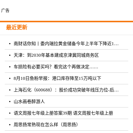
广告
最近更新
南财话你知丨委内瑞拉黄金储备今年上半年下降近12%，原因何在？广东“织网”记：全面迈入“高铁时代”，轨道沿线隆起大产业带
天津：到2030年基本建成京津冀同城商务区
车损险有必要买吗？看完这个再做决定……
8月10日鱼粉早报：港口库存降至15万吨以下
上海石化（600688）：股价成功突破年线压力位-后市看多（涨）（08-10）
山水画卷醉游人
语文周报七年级上册答案39期 语文周报七年级上册
周思扬常熟现在怎么样（周思扬）