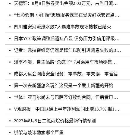
天德钰：8月9日融券卖出金额2.03万元，占当日流出金额的0.41%
“七彩假期·小雨滴”志愿服务课堂在受灾群众安置点开课
四川雅安河流涨水致7人遇难事故现场搜救已结束
日本YCC政策调整后遗症凸显 债务压力引信用评级下调隐忧
记者：弗拉霍维奇仍然是拜仁以防引进凯恩失败的B方案
淡季不淡，自主品牌“杀疯了” 7月乘用车市场零售达177.5万辆
成都大运会网络安全服务：零事故、零失误、零差错
第一次去新疆怎么玩？这只是一个爱上新疆的开始
世体：亚马尔尚未与巴萨签订续约合同，但后者已得到门德斯承诺
V观财报｜中国联通上半年净利润同比增13.7% 拟10派0.796元
2023年8月9日二氯丙烷价格最新行情预测
绑架与敲诈勒索哪个严重