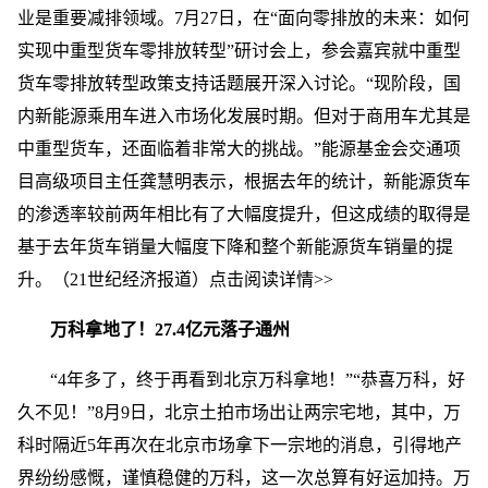
业是重要减排领域。7月27日，在“面向零排放的未来：如何
实现中重型货车零排放转型”研讨会上，参会嘉宾就中重型
货车零排放转型政策支持话题展开深入讨论。“现阶段，国
内新能源乘用车进入市场化发展时期。但对于商用车尤其是
中重型货车，还面临着非常大的挑战。”能源基金会交通项
目高级项目主任龚慧明表示，根据去年的统计，新能源货车
的渗透率较前两年相比有了大幅度提升，但这成绩的取得是
基于去年货车销量大幅度下降和整个新能源货车销量的提
升。（21世纪经济报道）点击阅读详情>>
万科拿地了！27.4亿元落子通州
“4年多了，终于再看到北京万科拿地！”“恭喜万科，好
久不见！”8月9日，北京土拍市场出让两宗宅地，其中，万
科时隔近5年再次在北京市场拿下一宗地的消息，引得地产
界纷纷感慨，谨慎稳健的万科，这一次总算有好运加持。万