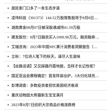
居民家门口多了一条生态步道
凌玮科技（301373）144.52万股限售股将于8月8日解禁上市，占总股本1.33%
湖南黄金08月07日被深股通减持41.59万股
建发股份：8月7日融资买入1000.96万元，融资融券余额4.87亿元
艾瑞咨询：2023年中国NFC果汁消费者洞察报告（附下载）
立秋：7位诗人笔下的秋天，道尽人生滋味
【丝路话语】又见踩踏丹霞地貌，怎样才长记性呢？
国足亚运会赛程确定！首发阵容出炉，3大归化球员领衔，CCTV直播
彭博调查：多数投资者担忧美国经济衰退
重庆动物园大熊猫新生宝宝满月
2023年8月7日纺织大宗商品价格涨跌榜