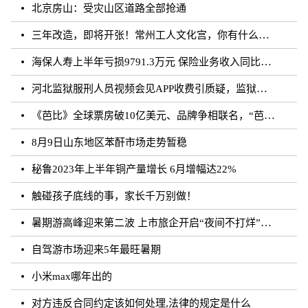
北京房山：受灾山区道路全部抢通
三年改造，即将开张！常州工人文化宫，你有什么话说？
海保人寿上半年亏损9791.3万元 保险业务收入同比增长约50.73%
河北监狱服刑人员视频会见APP收费引质疑，监狱：开发公司收取
《芭比》全球票房破10亿美元、品牌争相联名，“芭比”IP第二春来临？
8月9日山东地区苯酐市场走势暂稳
秘鲁2023年上半年铜产量增长 6月增幅达22%
触碰孩子底线的事，家长千万别做！
暑期游高峰迎来第二波 上市旅企开启“夜间不打烊”模式
自驾游市场迎来5年最旺暑期
小米max哪年出的
对方违反合同约定该如何处理,法律的规定是什么