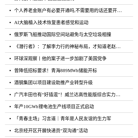
个人养老金账户有必要开通吗,不需要用的话还要开通吗？
AI大脑植入技术恢复患者感觉和运动
俄罗斯飞船推动国际空间站避免与太空垃圾相撞
《潜行者》：了解李力行的神秘布局，才知道老赵的真实面目！
环球深观察丨他的案子进一步加剧了美国党争
曾降低招标要求！青海889MWh储能开标
酒钢集团以项目建设助推产业转型升级
广汽丰田也有“好插混”！威兰达高性能版综合实力强劲
年产10GWh锂电池生产线项目正式启动
「青春主场」习言道｜青年是人民友谊的生力军
北京经开区开展快递员“双沟通”活动