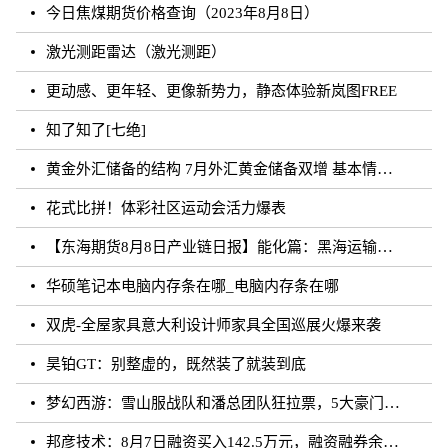
今日焦煤期货价格查询（2023年8月8日）
激光测距雷达（激光测距）
更动感、更年轻、更像新势力，静态体验新岚图FREE
知了知了[七绝]
黄金外汇储备的结构 7月外汇黄金储备双增 基本情况讲解
花式比拼！体彩社区运动会活力爆表
【东海期货8月8日产业链日报】能化篇：黑海运输风险未发酵，油价下跌
华硕笔记本电脑内存条在哪_电脑内存条在哪
双虎-全屋家具意大利设计师家具全国巡展火爆来袭
昊铂GT：别整虚的，既然装了就装到底
梦幻西游：雪山服战队和潘总团队狂拉票，5大豪门带花果山打服战
邦彦技术：8月7日融资买入142.5万元，融资融券余额5198.17万元