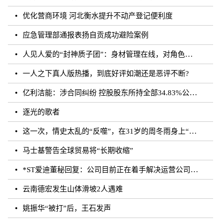
优化营商环境 河北衡水提升不动产登记便利度
应急管理部通报表扬自贡成功避险案例
人见人爱的“封神质子团”：身材管理在线，对角色有信念｜文化观察
一人之下真人版热播，到底好评如潮还是恶评不断?
亿利洁能：涉合同纠纷 控股股东所持全部34.83%公司股份被司法轮候冻结
逐光的歌者
这一次，情史太乱的“反噬”，在31岁的周冬雨身上“应验”了！
马士基警告全球贸易将“长期收缩”
*ST爱迪董秘回复：公司目前正在着手解决运营公司剩余无法确权的委托代销商品相关事宜，如有进展
云南德宏发生山体滑坡2人遇难
姚振华“被打”后，王石发声