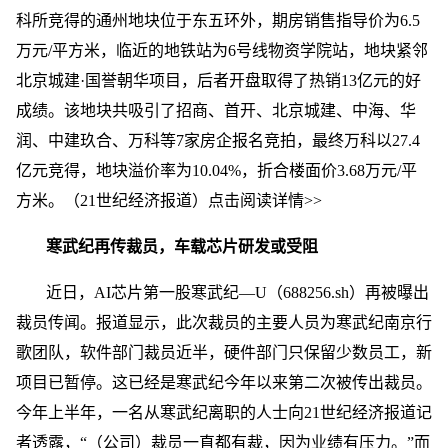
科所竞得的通州地块位于东五环外，期房销售指导价为6.5
万元/平方米，临近的地铁站为6号线物资学院站，地块紧邻
北京城建·国誉朝华项目，后者开盘取得了热销13亿元的好
成绩。该地块共吸引了招商、首开、北京城建、中海、华
润、中建玖合、万科等7家房企报名竞拍，最终万科以27.4
亿元竞得，地块溢价率为10.04%，折合楼面价3.68万元/平
方米。（21世纪经济报道）点击阅读详情>>
寒武纪再传裁员，车载芯片研发或受阻
近日，AI芯片第一股寒武纪—U（688256.sh）再被曝出
裁员传闻。报道显示，此次裁员的主要人员为寒武纪南京行
歌团队，软件部门裁员近半，硬件部门只保留少数员工，新
项目已暂停。这已经是寒武纪今年以来第二次被传出裁员。
今年上半年，一名从寒武纪离职的人士向21世纪经济报道记
者透露，“（公司）裁员一直都有裁，因为业绩有压力。”而