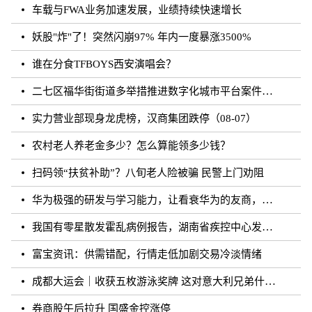
车载与FWA业务加速发展，业绩持续快速增长
妖股"炸"了！突然闪崩97% 年内一度暴涨3500%
谁在分食TFBOYS西安演唱会？
二七区福华街街道多举措推进数字化城市平台案件处理工作
实力营业部现身龙虎榜，汉商集团跌停（08-07）
农村老人养老金多少？怎么算能领多少钱？
扫码领“扶贫补助”？八旬老人险被骗 民警上门劝阻
华为极强的研发与学习能力，让看衰华为的友商，最终多被历史毒打了
我国有零星散发霍乱病例报告，湖南省疾控中心发布相关健康提醒
富宝资讯：供需错配，行情走低加剧交易冷淡情绪
成都大运会｜收获五枚游泳奖牌 这对意大利兄弟什么来头？
券商股午后拉升 国盛金控涨停