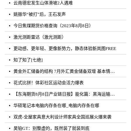
云南德宏发生山体滑坡2人遇难
姚振华“被打”后，王石发声
今日焦煤期货价格查询（2023年8月8日）
激光测距雷达（激光测距）
更动感、更年轻、更像新势力，静态体验新岚图FREE
知了知了[七绝]
黄金外汇储备的结构 7月外汇黄金储备双增 基本情况讲解
花式比拼！体彩社区运动会活力爆表
【东海期货8月8日产业链日报】能化篇：黑海运输风险未发酵，油价下跌
华硕笔记本电脑内存条在哪_电脑内存条在哪
双虎-全屋家具意大利设计师家具全国巡展火爆来袭
昊铂GT：别整虚的，既然装了就装到底