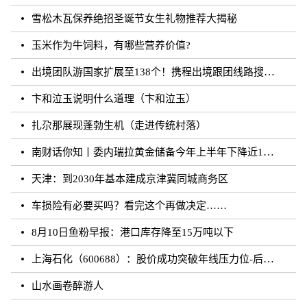
雪松木瓦保养绝招圣诞节女生礼物推荐大揭秘
玉米作为牛饲料，有哪些营养价值?
出境团队游国家扩展至138个！携程出境跟团线路搜索涨超20倍
卞和泣玉说明什么道理（卞和泣玉）
扎尕那展现蓬勃生机（走进传统村落）
南财话你知丨委内瑞拉黄金储备今年上半年下降近12%，原因何在？广东“织网”记：全面迈入“高铁时代”，轨道沿线隆起大产业带
天津：到2030年基本建成京津冀同城商务区
车损险有必要买吗？看完这个再做决定……
8月10日鱼粉早报：港口库存降至15万吨以下
上海石化（600688）：股价成功突破年线压力位-后市看多（涨）（08-10）
山水画卷醉游人