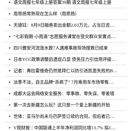
语文周报七年级上册答案39期 语文周报七年级上册
周思扬常熟现在怎么样（周思扬）
天德钰：8月9日融券卖出金额2.03万元，占当日流出金额的0.41%
“七彩假期·小雨滴”志愿服务课堂在受灾群众安置点开课
四川雅安河流涨水致7人遇难事故现场搜救已结束
日本YCC政策调整后遗症凸显 债务压力引信用评级下调隐忧
记者：弗拉霍维奇仍然是拜仁以防引进凯恩失败的B方案
淡季不淡，自主品牌“杀疯了” 7月乘用车市场零售达177.5万辆
成都大运会网络安全服务：零事故、零失误、零差错
第一次去新疆怎么玩？这只是一个爱上新疆的开始
世体：亚马尔尚未与巴萨签订续约合同，但后者已得到门德斯承诺
V观财报｜中国联通上半年净利润同比增13.7% 拟10派0.796元