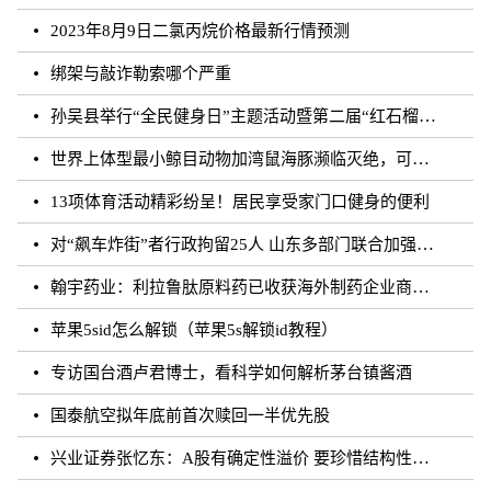
2023年8月9日二氯丙烷价格最新行情预测
绑架与敲诈勒索哪个严重
孙吴县举行“全民健身日”主题活动暨第二届“红石榴杯”羽毛球比赛
世界上体型最小鲸目动物加湾鼠海豚濒临灭绝，可能仅剩10至13头
13项体育活动精彩纷呈！居民享受家门口健身的便利
对“飙车炸街”者行政拘留25人 山东多部门联合加强噪声污染防治工作
翰宇药业：利拉鲁肽原料药已收获海外制药企业商业批订单
苹果5sid怎么解锁（苹果5s解锁id教程）
专访国台酒卢君博士，看科学如何解析茅台镇酱酒
国泰航空拟年底前首次赎回一半优先股
兴业证券张忆东：A股有确定性溢价 要珍惜结构性行情