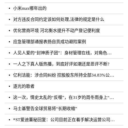
小米max哪年出的
对方违反合同约定该如何处理,法律的规定是什么
优化营商环境 河北衡水提升不动产登记便利度
应急管理部通报表扬自贡成功避险案例
人见人爱的“封神质子团”：身材管理在线，对角色有信念｜文化观察
一人之下真人版热播，到底好评如潮还是恶评不断?
亿利洁能：涉合同纠纷 控股股东所持全部34.83%公司股份被司法轮候冻结
逐光的歌者
这一次，情史太乱的“反噬”，在31岁的周冬雨身上“应验”了！
马士基警告全球贸易将“长期收缩”
*ST爱迪董秘回复：公司目前正在着手解决运营公司剩余无法确权的委托代销商品相关事宜，如有进展