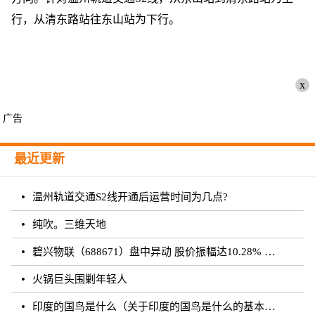
行，从清东路站往东山站为下行。
x
广告
最近更新
温州轨道交通S2线开通后运营时间为几点?
纯吹。三维天地
碧兴物联（688671）盘中异动 股价振幅达10.28% 跌7.03% 报55.2元（08-23）
火锅巨头围剿年轻人
印度的国鸟是什么（关于印度的国鸟是什么的基本详情介绍）