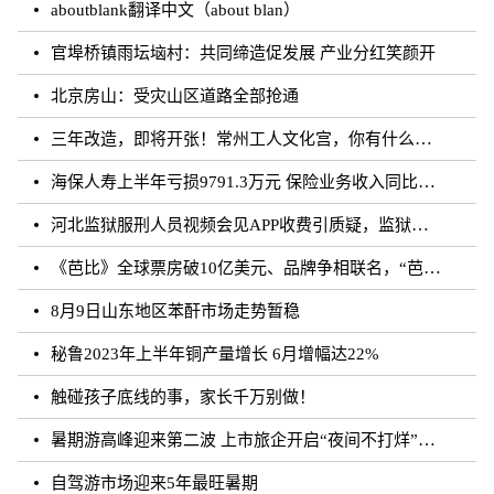
aboutblank翻译中文（about blan）
官埠桥镇雨坛垴村：共同缔造促发展 产业分红笑颜开
北京房山：受灾山区道路全部抢通
三年改造，即将开张！常州工人文化宫，你有什么话说？
海保人寿上半年亏损9791.3万元 保险业务收入同比增长约50.73%
河北监狱服刑人员视频会见APP收费引质疑，监狱：开发公司收取
《芭比》全球票房破10亿美元、品牌争相联名，“芭比”IP第二春来临？
8月9日山东地区苯酐市场走势暂稳
秘鲁2023年上半年铜产量增长 6月增幅达22%
触碰孩子底线的事，家长千万别做！
暑期游高峰迎来第二波 上市旅企开启“夜间不打烊”模式
自驾游市场迎来5年最旺暑期