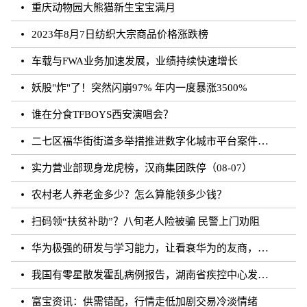
重庆动物园大熊猫新生宝宝满月
2023年8月7日纺织大宗商品价格涨跌榜
车载与FWA业务加速发展，业绩持续快速增长
妖股"炸"了！突然闪崩97% 年内一度暴涨3500%
谁在分食TFBOYS西安演唱会？
二七区福华街街道多举措推进数字化城市平台案件处理工作
实力营业部现身龙虎榜，汉商集团跌停（08-07）
农村老人养老金多少？怎么算能领多少钱？
扫码领“扶贫补助”？八旬老人险被骗 民警上门劝阻
华为极强的研发与学习能力，让看衰华为的友商，最终多被历史毒打了
我国有零星散发霍乱病例报告，湖南省疾控中心发布相关健康提醒
富宝资讯：供需错配，行情走低加剧交易冷淡情绪