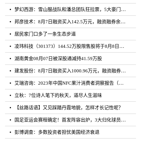
梦幻西游：雪山服战队和潘总团队狂拉票，5大豪门带花果山打服战
邦彦技术：8月7日融资买入142.5万元，融资融券余额5198.17万元
居民家门口多了一条生态步道
凌玮科技（301373）144.52万股限售股将于8月8日解禁上市，占总股本1.33%
湖南黄金08月07日被深股通减持41.59万股
建发股份：8月7日融资买入1000.96万元，融资融券余额4.87亿元
艾瑞咨询：2023年中国NFC果汁消费者洞察报告（附下载）
立秋：7位诗人笔下的秋天，道尽人生滋味
【丝路话语】又见踩踏丹霞地貌，怎样才长记性呢？
国足亚运会赛程确定！首发阵容出炉，3大归化球员领衔，CCTV直播
彭博调查：多数投资者担忧美国经济衰退