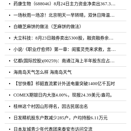
药康生物（688046）8月24日主力资金净卖出367.31万元
一场秋雨一场凉！北京明天一早转晴，双休日降温雨再来
白糖芝麻饼的做法（芝麻饼的做法）
大立科技：8月23日融券卖出5300股，融资融券余额7.64亿元
小说/《职业疗愈师》第一章：闺蜜灵壳来求救，言闻雨对付暗灵
亿都(国际控股)(00259)：南通江海上半年股东应占溢利约3.62亿元 同比增加21.01%
海南岛天气怎么样 海南岛天气
【甘快看】祁韶直流累计外送电量突破1400亿千瓦时
COMEX期银日内大涨4.00%，现报24.39美元/盎司。
桂林这个村因山形得名，因古民居出名
日发精机股东户数减少285户，户均持股6.11万元
日本友城青少年代表团来泰安市访问交流