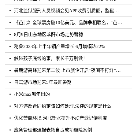
河北监狱服刑人员视频会见APP收费引质疑，监狱：开发公司收取
《芭比》全球票房破10亿美元、品牌争相联名，“芭比”IP第二春来临？
8月9日山东地区苯酐市场走势暂稳
秘鲁2023年上半年铜产量增长 6月增幅达22%
触碰孩子底线的事，家长千万别做！
暑期游高峰迎来第二波 上市旅企开启“夜间不打烊”模式
自驾游市场迎来5年最旺暑期
小米max哪年出的
对方违反合同约定该如何处理,法律的规定是什么
优化营商环境 河北衡水提升不动产登记便利度
应急管理部通报表扬自贡成功避险案例