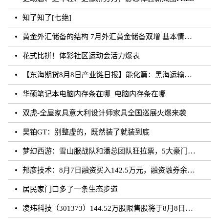
知了知了[七绝]
黄金外汇储备的结构 7月外汇黄金储备双增 基本情况讲解
花式比拼！体彩社区运动会活力爆表
【东海期货8月8日产业链日报】能化篇：黑海运输风险未发酵，油价下跌
华硕笔记本电脑内存条在哪_电脑内存条在哪
双虎-全屋家具意大利设计师家具全国巡展火爆来袭
昊铂GT：别整虚的，既然装了就装到底
梦幻西游：雪山服战队和潘总团队狂拉票，5大豪门带花果山打服战
邦彦技术：8月7日融资买入142.5万元，融资融券余额5198.17万元
居民家门口多了一条生态步道
凌玮科技（301373）144.52万股限售股将于8月8日解禁上市，占总股本1.33%