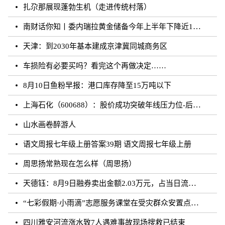
扎尕那展现蓬勃生机（走进传统村落）
南财话你知丨委内瑞拉黄金储备今年上半年下降近12%，原因何在？广东“织网”记：全面迈入“高铁时代”，轨道沿线隆起大产业带
天津：到2030年基本建成京津冀同城商务区
车损险有必要买吗？看完这个再做决定……
8月10日鱼粉早报：港口库存降至15万吨以下
上海石化（600688）：股价成功突破年线压力位-后市看多（涨）（08-10）
山水画卷醉游人
语文周报七年级上册答案39期 语文周报七年级上册
周思扬常熟现在怎么样（周思扬）
天德钰：8月9日融券卖出金额2.03万元，占当日流出金额的0.41%
“七彩假期·小雨滴”志愿服务课堂在受灾群众安置点开课
四川雅安河流涨水致7人遇难事故现场搜救已结束