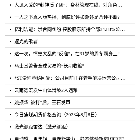
人见人爱的“封神质子团”：身材管理在线，对角色有信念｜文化观察
一人之下真人版热播，到底好评如潮还是恶评不断?
亿利洁能：涉合同纠纷 控股股东所持全部34.83%公司股份被司法轮候冻结
逐光的歌者
这一次，情史太乱的“反噬”，在31岁的周冬雨身上“应验”了！
马士基警告全球贸易将“长期收缩”
*ST爱迪董秘回复：公司目前正在着手解决运营公司剩余无法确权的委托代销商品相关事宜，如有进展
云南德宏发生山体滑坡2人遇难
姚振华“被打”后，王石发声
今日焦煤期货价格查询（2023年8月8日）
激光测距雷达（激光测距）
更动感、更年轻、更像新势力，静态体验新岚图FREE