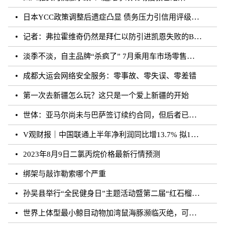
日本YCC政策调整后遗症凸显 债务压力引信用评级下调隐忧
记者：弗拉霍维奇仍然是拜仁以防引进凯恩失败的B方案
淡季不淡，自主品牌“杀疯了” 7月乘用车市场零售达177.5万辆
成都大运会网络安全服务：零事故、零失误、零差错
第一次去新疆怎么玩？这只是一个爱上新疆的开始
世体：亚马尔尚未与巴萨签订续约合同，但后者已得到门德斯承诺
V观财报｜中国联通上半年净利润同比增13.7% 拟10派0.796元
2023年8月9日二氯丙烷价格最新行情预测
绑架与敲诈勒索哪个严重
孙吴县举行“全民健身日”主题活动暨第二届“红石榴杯”羽毛球比赛
世界上体型最小鲸目动物加湾鼠海豚濒临灭绝，可能仅剩10至13头