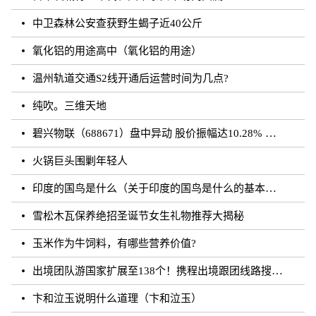
中卫森林公安查获野生蝎子近40公斤
氧化铝的用途高中（氧化铝的用途）
温州轨道交通S2线开通后运营时间为几点?
纯吹。三维天地
碧兴物联（688671）盘中异动 股价振幅达10.28% 跌7.03% 报55.2元（08-23）
火锅巨头围剿年轻人
印度的国鸟是什么（关于印度的国鸟是什么的基本详情介绍）
雪松木瓦保养绝招圣诞节女生礼物推荐大揭秘
玉米作为牛饲料，有哪些营养价值?
出境团队游国家扩展至138个！携程出境跟团线路搜索涨超20倍
卞和泣玉说明什么道理（卞和泣玉）