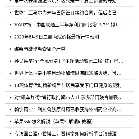
第一次去新疆怎么玩？这只是一个爱上新疆的开始
世体：亚马尔尚未与巴萨签订续约合同，但后者已得到门德斯承诺
V观财报｜中国联通上半年净利润同比增13.7% 拟10派0.796元
2023年8月9日二氯丙烷价格最新行情预测
绑架与敲诈勒索哪个严重
孙吴县举行“全民健身日”主题活动暨第二届“红石榴杯”羽毛球比赛
世界上体型最小鲸目动物加湾鼠海豚濒临灭绝，可能仅剩10至13头
13项体育活动精彩纷呈！居民享受家门口健身的便利
对“飙车炸街”者行政拘留25人 山东多部门联合加强噪声污染防治工作
翰宇药业：利拉鲁肽原料药已收获海外制药企业商业批订单
苹果5sid怎么解锁（苹果5s解锁id教程）
专访国台酒卢君博士，看科学如何解析茅台镇酱酒