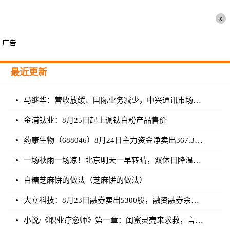
x
广告
最近更新
马继华：营收放缓、国际业务减少，中兴通讯市场重心向国内靠拢？
金浦钛业：8月25日起上调钛白粉产品售价
药康生物（688046）8月24日主力资金净卖出367.31万元
一场秋雨一场凉！北京明天一早转晴，双休日降温雨再来
白糖芝麻饼的做法（芝麻饼的做法）
大立科技：8月23日融券卖出5300股，融资融券余额7.64亿元
小说/《职业疗愈师》第一章：闺蜜灵壳来求救，言闻雨对付暗灵