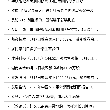
华硕笔记本电脑内存条在哪_电脑内存条在哪
双虎-全屋家具意大利设计师家具全国巡展火爆来袭
昊铂GT：别整虚的，既然装了就装到底
梦幻西游：雪山服战队和潘总团队狂拉票，5大豪门带花果山打服战
邦彦技术：8月7日融资买入142.5万元，融资融券余额5198.17万元
居民家门口多了一条生态步道
凌玮科技（301373）144.52万股限售股将于8月8日解禁上市，占总股本1.33%
湖南黄金08月07日被深股通减持41.59万股
建发股份：8月7日融资买入1000.96万元，融资融券余额4.87亿元
艾瑞咨询：2023年中国NFC果汁消费者洞察报告（附下载）
立秋：7位诗人笔下的秋天，道尽人生滋味
【丝路话语】又见踩踏丹霞地貌，怎样才长记性呢？