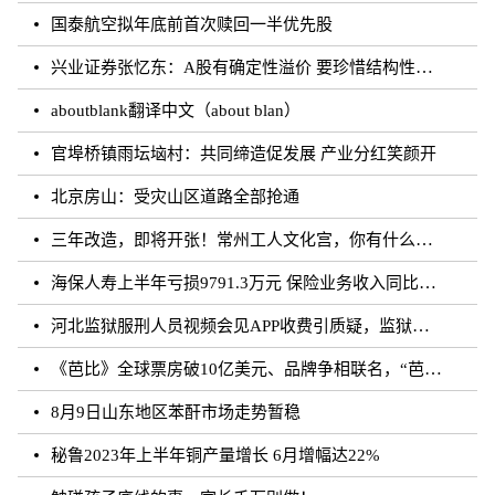
国泰航空拟年底前首次赎回一半优先股
兴业证券张忆东：A股有确定性溢价 要珍惜结构性行情
aboutblank翻译中文（about blan）
官埠桥镇雨坛垴村：共同缔造促发展 产业分红笑颜开
北京房山：受灾山区道路全部抢通
三年改造，即将开张！常州工人文化宫，你有什么话说？
海保人寿上半年亏损9791.3万元 保险业务收入同比增长约50.73%
河北监狱服刑人员视频会见APP收费引质疑，监狱：开发公司收取
《芭比》全球票房破10亿美元、品牌争相联名，“芭比”IP第二春来临？
8月9日山东地区苯酐市场走势暂稳
秘鲁2023年上半年铜产量增长 6月增幅达22%