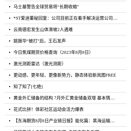
马士基警告全球贸易将“长期收缩”
*ST爱迪董秘回复：公司目前正在着手解决运营公司剩余无法确权的委托代销商品相关事宜，如有进展
云南德宏发生山体滑坡2人遇难
姚振华“被打”后，王石发声
今日焦煤期货价格查询（2023年8月8日）
激光测距雷达（激光测距）
更动感、更年轻、更像新势力，静态体验新岚图FREE
知了知了[七绝]
黄金外汇储备的结构 7月外汇黄金储备双增 基本情况讲解
花式比拼！体彩社区运动会活力爆表
【东海期货8月8日产业链日报】能化篇：黑海运输风险未发酵，油价下跌