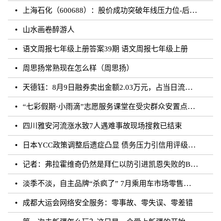
上海石化（600688）：股价成功突破年线压力位-后市看多（涨）（08-10）
山水画卷醉游人
语文周报七年级上册答案39期 语文周报七年级上册
周思扬常熟现在怎么样（周思扬）
天德钰：8月9日融券卖出金额2.03万元，占当日流出金额的0.41%
“七彩假期·小雨滴”志愿服务课堂在受灾群众安置点开课
四川雅安河流涨水致7人遇难事故现场搜救已结束
日本YCC政策调整后遗症凸显 债务压力引信用评级下调隐忧
记者：弗拉霍维奇仍然是拜仁以防引进凯恩失败的B方案
淡季不淡，自主品牌“杀疯了” 7月乘用车市场零售达177.5万辆
成都大运会网络安全服务：零事故、零失误、零差错