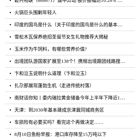
碧兴物联（688671）盘中异动 股价振幅达10.28% 跌7.03% 报55.2元（08-23）
火锅巨头围剿年轻人
印度的国鸟是什么（关于印度的国鸟是什么的基本详情介绍）
雪松木瓦保养绝招圣诞节女生礼物推荐大揭秘
玉米作为牛饲料，有哪些营养价值?
出境团队游国家扩展至138个！携程出境跟团线路搜索涨超20倍
卞和泣玉说明什么道理（卞和泣玉）
扎尕那展现蓬勃生机（走进传统村落）
南财话你知丨委内瑞拉黄金储备今年上半年下降近12%，原因何在？广东“织网”记：全面迈入“高铁时代”，轨道沿线隆起大产业带
天津：到2030年基本建成京津冀同城商务区
车损险有必要买吗？看完这个再做决定……
8月10日鱼粉早报：港口库存降至15万吨以下