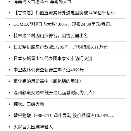
海南岛天气怎么样 海南岛天气
【甘快看】祁韶直流累计外送电量突破1400亿千瓦时
COMEX期银日内大涨4.00%，现报24.39美元/盎司。
桂林这个村因山形得名，因古民居出名
日发精机股东户数减少285户，户均持股6.11万元
日本友城青少年代表团来泰安市访问交流
中卫森林公安查获野生蝎子近40公斤
氧化铝的用途高中（氧化铝的用途）
温州轨道交通S2线开通后运营时间为几点?
纯吹。三维天地
碧兴物联（688671）盘中异动 股价振幅达10.28% 跌7.03% 报55.2元（08-23）
火锅巨头围剿年轻人