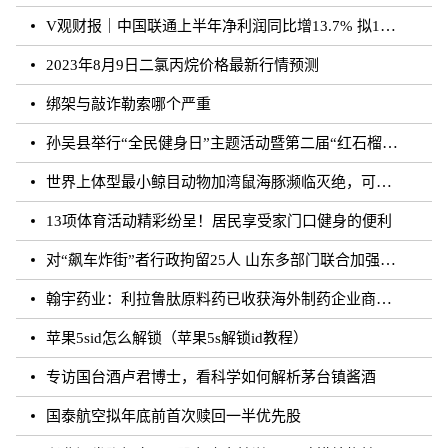
V观财报｜中国联通上半年净利润同比增13.7% 拟10派0.796元
2023年8月9日二氯丙烷价格最新行情预测
绑架与敲诈勒索哪个严重
孙吴县举行“全民健身日”主题活动暨第二届“红石榴杯”羽毛球比赛
世界上体型最小鲸目动物加湾鼠海豚濒临灭绝，可能仅剩10至13头
13项体育活动精彩纷呈！居民享受家门口健身的便利
对“飙车炸街”者行政拘留25人 山东多部门联合加强噪声污染防治工作
翰宇药业：利拉鲁肽原料药已收获海外制药企业商业批订单
苹果5sid怎么解锁（苹果5s解锁id教程）
专访国台酒卢君博士，看科学如何解析茅台镇酱酒
国泰航空拟年底前首次赎回一半优先股