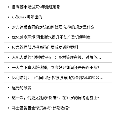
自驾游市场迎来5年最旺暑期
小米max哪年出的
对方违反合同约定该如何处理,法律的规定是什么
优化营商环境 河北衡水提升不动产登记便利度
应急管理部通报表扬自贡成功避险案例
人见人爱的“封神质子团”：身材管理在线，对角色有信念｜文化观察
一人之下真人版热播，到底好评如潮还是恶评不断?
亿利洁能：涉合同纠纷 控股股东所持全部34.83%公司股份被司法轮候冻结
逐光的歌者
这一次，情史太乱的“反噬”，在31岁的周冬雨身上“应验”了！
马士基警告全球贸易将“长期收缩”