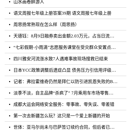
山水画卷醉游人
语文周报七年级上册答案39期 语文周报七年级上册
周思扬常熟现在怎么样（周思扬）
天德钰：8月9日融券卖出金额2.03万元，占当日流出金额的0.41%
“七彩假期·小雨滴”志愿服务课堂在受灾群众安置点开课
四川雅安河流涨水致7人遇难事故现场搜救已结束
日本YCC政策调整后遗症凸显 债务压力引信用评级下调隐忧
记者：弗拉霍维奇仍然是拜仁以防引进凯恩失败的B方案
淡季不淡，自主品牌“杀疯了” 7月乘用车市场零售达177.5万辆
成都大运会网络安全服务：零事故、零失误、零差错
第一次去新疆怎么玩？这只是一个爱上新疆的开始
世体：亚马尔尚未与巴萨签订续约合同，但后者已得到门德斯承诺