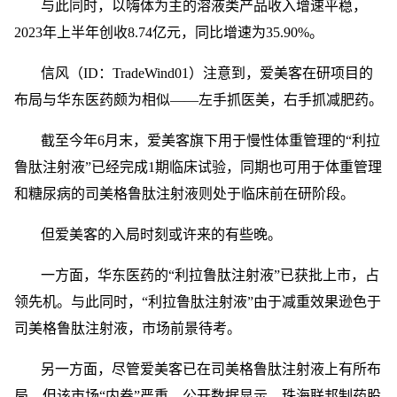
与此同时，以嗨体为主的溶液类产品收入增速平稳，
2023年上半年创收8.74亿元，同比增速为35.90%。
信风（ID：TradeWind01）注意到，爱美客在研项目的
布局与华东医药颇为相似——左手抓医美，右手抓减肥药。
截至今年6月末，爱美客旗下用于慢性体重管理的“利拉
鲁肽注射液”已经完成1期临床试验，同期也可用于体重管理
和糖尿病的司美格鲁肽注射液则处于临床前在研阶段。
但爱美客的入局时刻或许来的有些晚。
一方面，华东医药的“利拉鲁肽注射液”已获批上市，占
领先机。与此同时，“利拉鲁肽注射液”由于减重效果逊色于
司美格鲁肽注射液，市场前景待考。
另一方面，尽管爱美客已在司美格鲁肽注射液上有所布
局，但该市场“内卷”严重。公开数据显示，珠海联邦制药股