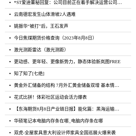
*ST爱迪董秘回复：公司目前正在着手解决运营公司剩余无法确权的委托代销商品相关事宜，如有进展
云南德宏发生山体滑坡2人遇难
姚振华“被打”后，王石发声
今日焦煤期货价格查询（2023年8月8日）
激光测距雷达（激光测距）
更动感、更年轻、更像新势力，静态体验新岚图FREE
知了知了[七绝]
黄金外汇储备的结构 7月外汇黄金储备双增 基本情况讲解
花式比拼！体彩社区运动会活力爆表
【东海期货8月8日产业链日报】能化篇：黑海运输风险未发酵，油价下跌
华硕笔记本电脑内存条在哪_电脑内存条在哪
双虎-全屋家具意大利设计师家具全国巡展火爆来袭