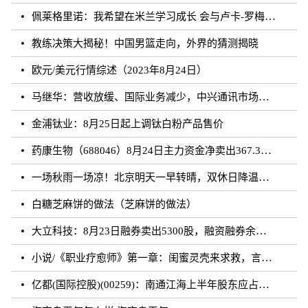
佩莱格里诺：我希望在米兰学习成长 会与卢卡-罗梅罗团结互助
教练决策大揭秘！中国男篮走向，外界的猜测揭晓
欧元/美元行情综述（2023年8月24日）
马继华：营收放缓、国际业务减少，中兴通讯市场重心向国内靠拢？
金浦钛业：8月25日起上调钛白粉产品售价
药康生物（688046）8月24日主力资金净卖出367.31万元
一场秋雨一场凉！北京明天一早转晴，双休日降温雨再来
白糖芝麻饼的做法（芝麻饼的做法）
大立科技：8月23日融券卖出5300股，融资融券余额7.64亿元
小说/《职业疗愈师》第一章：闺蜜灵壳来求救，言闻雨对付暗灵
亿都(国际控股)(00259)：南通江海上半年股东应占溢利约3.62亿元 同比增加21.01%