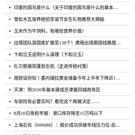
印度的国鸟是什么（关于印度的国鸟是什么的基本详情介绍）
雪松木瓦保养绝招圣诞节女生礼物推荐大揭秘
玉米作为牛饲料，有哪些营养价值?
出境团队游国家扩展至138个！携程出境跟团线路搜索涨超20倍
卞和泣玉说明什么道理（卞和泣玉）
扎尕那展现蓬勃生机（走进传统村落）
南财话你知丨委内瑞拉黄金储备今年上半年下降近12%，原因何在？广东“织网”记：全面迈入“高铁时代”，轨道沿线隆起大产业带
天津：到2030年基本建成京津冀同城商务区
车损险有必要买吗？看完这个再做决定……
8月10日鱼粉早报：港口库存降至15万吨以下
上海石化（600688）：股价成功突破年线压力位-后市看多（涨）（08-10）