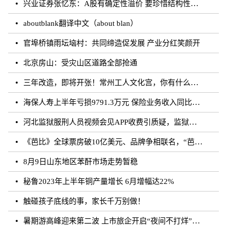
兴业证券张忆东：A股有确定性溢价 要珍惜结构性行情
aboutblank翻译中文（about blan）
官埠桥镇雨坛垴村：共同缔造促发展 产业分红笑颜开
北京房山：受灾山区道路全部抢通
三年改造，即将开张！常州工人文化宫，你有什么话说？
海保人寿上半年亏损9791.3万元 保险业务收入同比增长约50.73%
河北监狱服刑人员视频会见APP收费引质疑，监狱：开发公司收取
《芭比》全球票房破10亿美元、品牌争相联名，“芭比”IP第二春来临？
8月9日山东地区苯酐市场走势暂稳
秘鲁2023年上半年铜产量增长 6月增幅达22%
触碰孩子底线的事，家长千万别做！
暑期游高峰迎来第二波 上市旅企开启“夜间不打烊”模式