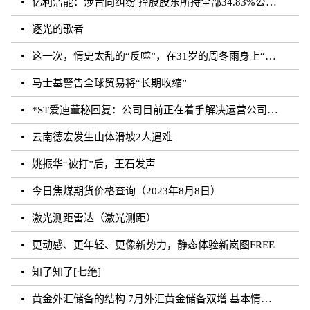
亿利洁能：涉合同纠纷 控股股东所持全部34.83%公司股份被司法轮候冻结
逐光的歌者
这一次，情史太乱的“反噬”，在31岁的周冬雨身上“应验”了！
马士基警告全球贸易将“长期收缩”
*ST爱迪董秘回复：公司目前正在着手解决运营公司剩余无法确权的委托代销商品相关事宜，如有进展
云南德宏发生山体滑坡2人遇难
姚振华“被打”后，王石发声
今日焦煤期货价格查询（2023年8月8日）
激光测距雷达（激光测距）
更动感、更年轻、更像新势力，静态体验新岚图FREE
知了知了[七绝]
黄金外汇储备的结构 7月外汇黄金储备双增 基本情况讲解