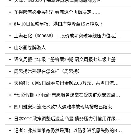
天津：到2030年基本建成京津冀同城商务区
车损险有必要买吗？看完这个再做决定……
8月10日鱼粉早报：港口库存降至15万吨以下
上海石化（600688）：股价成功突破年线压力位-后市看多（涨）（08-10）
山水画卷醉游人
语文周报七年级上册答案39期 语文周报七年级上册
周思扬常熟现在怎么样（周思扬）
天德钰：8月9日融券卖出金额2.03万元，占当日流出金额的0.41%
“七彩假期·小雨滴”志愿服务课堂在受灾群众安置点开课
四川雅安河流涨水致7人遇难事故现场搜救已结束
日本YCC政策调整后遗症凸显 债务压力引信用评级下调隐忧
记者：弗拉霍维奇仍然是拜仁以防引进凯恩失败的B方案