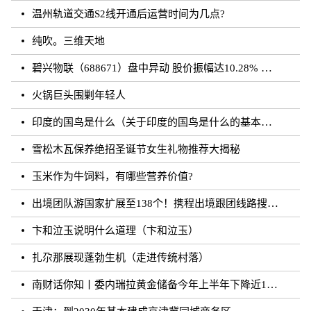
温州轨道交通S2线开通后运营时间为几点?
纯吹。三维天地
碧兴物联（688671）盘中异动 股价振幅达10.28% 跌7.03% 报55.2元（08-23）
火锅巨头围剿年轻人
印度的国鸟是什么（关于印度的国鸟是什么的基本详情介绍）
雪松木瓦保养绝招圣诞节女生礼物推荐大揭秘
玉米作为牛饲料，有哪些营养价值?
出境团队游国家扩展至138个！携程出境跟团线路搜索涨超20倍
卞和泣玉说明什么道理（卞和泣玉）
扎尕那展现蓬勃生机（走进传统村落）
南财话你知丨委内瑞拉黄金储备今年上半年下降近12%，原因何在？广东“织网”记：全面迈入“高铁时代”，轨道沿线隆起大产业带