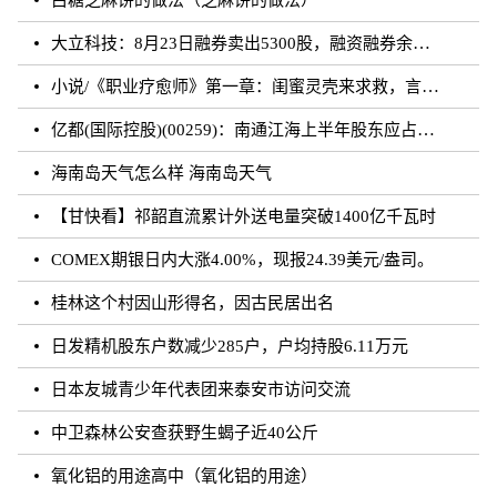
白糖芝麻饼的做法（芝麻饼的做法）
大立科技：8月23日融券卖出5300股，融资融券余额7.64亿元
小说/《职业疗愈师》第一章：闺蜜灵壳来求救，言闻雨对付暗灵
亿都(国际控股)(00259)：南通江海上半年股东应占溢利约3.62亿元 同比增加21.01%
海南岛天气怎么样 海南岛天气
【甘快看】祁韶直流累计外送电量突破1400亿千瓦时
COMEX期银日内大涨4.00%，现报24.39美元/盎司。
桂林这个村因山形得名，因古民居出名
日发精机股东户数减少285户，户均持股6.11万元
日本友城青少年代表团来泰安市访问交流
中卫森林公安查获野生蝎子近40公斤
氧化铝的用途高中（氧化铝的用途）