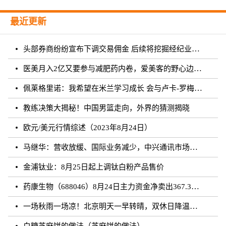
最近更新
头部券商纷纷宣布下调交易佣金 后续将挖掘经纪业务佣金降费潜力
医美月入2亿又要参与减肥药内卷，爱美客的野心边界在哪？
佩莱格里诺：我希望在米兰学习成长 会与卢卡-罗梅罗团结互助
教练决策大揭秘！中国男篮走向，外界的猜测揭晓
欧元/美元行情综述（2023年8月24日）
马继华：营收放缓、国际业务减少，中兴通讯市场重心向国内靠拢？
金浦钛业：8月25日起上调钛白粉产品售价
药康生物（688046）8月24日主力资金净卖出367.31万元
一场秋雨一场凉！北京明天一早转晴，双休日降温雨再来