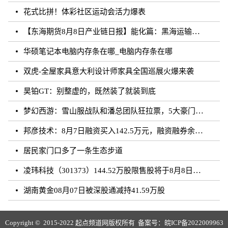
花式比拼！体彩社区运动会活力爆表
【东海期货8月8日产业链日报】能化篇：黑海运输风险未发酵，油价下跌
华硕笔记本电脑内存条在哪_电脑内存条在哪
双虎-全屋家具意大利设计师家具全国巡展火爆来袭
昊铂GT：别整虚的，既然装了就装到底
梦幻西游：雪山服战队和潘总团队狂拉票，5大豪门带花果山打服战
邦彦技术：8月7日融资买入142.5万元，融资融券余额5198.17万元
居民家门口多了一条生态步道
凌玮科技（301373）144.52万股限售股将于8月8日解禁上市，占总股本1.33%
湖南黄金08月07日被深股通减持41.59万股
Copyright © 2015-2022 起点频道网版权所有 备案号：
皖ICP备2022009963