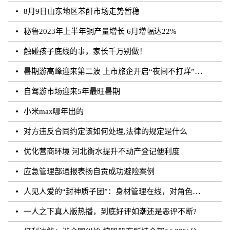
8月9日山东地区苯酐市场走势暂稳
秘鲁2023年上半年铜产量增长 6月增幅达22%
触碰孩子底线的事，家长千万别做！
暑期游高峰迎来第二波 上市旅企开启“夜间不打烊”模式
自驾游市场迎来5年最旺暑期
小米max哪年出的
对方违反合同约定该如何处理,法律的规定是什么
优化营商环境 河北衡水提升不动产登记便利度
应急管理部通报表扬自贡成功避险案例
人见人爱的“封神质子团”：身材管理在线，对角色有信念｜文化观察
一人之下真人版热播，到底好评如潮还是恶评不断?