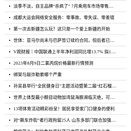
淡季不淡，自主品牌“杀疯了” 7月乘用车市场零售达177.5万辆
成都大运会网络安全服务：零事故、零失误、零差错
第一次去新疆怎么玩？这只是一个爱上新疆的开始
世体：亚马尔尚未与巴萨签订续约合同，但后者已得到门德斯承诺
V观财报｜中国联通上半年净利润同比增13.7% 拟10派0.796元
2023年8月9日二氯丙烷价格最新行情预测
绑架与敲诈勒索哪个严重
孙吴县举行“全民健身日”主题活动暨第二届“红石榴杯”羽毛球比赛
世界上体型最小鲸目动物加湾鼠海豚濒临灭绝，可能仅剩10至13头
13项体育活动精彩纷呈！居民享受家门口健身的便利
对“飙车炸街”者行政拘留25人 山东多部门联合加强噪声污染防治工作