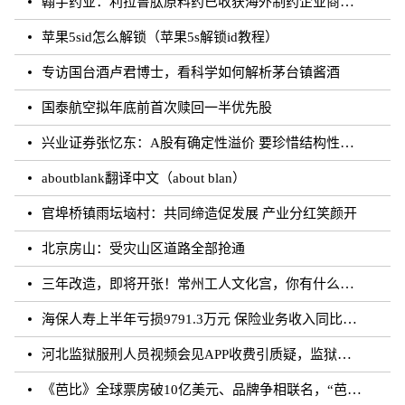
翰宇药业：利拉鲁肽原料药已收获海外制药企业商业批订单
苹果5sid怎么解锁（苹果5s解锁id教程）
专访国台酒卢君博士，看科学如何解析茅台镇酱酒
国泰航空拟年底前首次赎回一半优先股
兴业证券张忆东：A股有确定性溢价 要珍惜结构性行情
aboutblank翻译中文（about blan）
官埠桥镇雨坛垴村：共同缔造促发展 产业分红笑颜开
北京房山：受灾山区道路全部抢通
三年改造，即将开张！常州工人文化宫，你有什么话说？
海保人寿上半年亏损9791.3万元 保险业务收入同比增长约50.73%
河北监狱服刑人员视频会见APP收费引质疑，监狱：开发公司收取
《芭比》全球票房破10亿美元、品牌争相联名，“芭比”IP第二春来临？