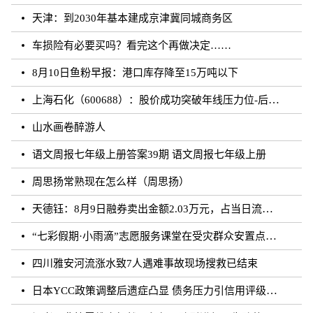
天津：到2030年基本建成京津冀同城商务区
车损险有必要买吗？看完这个再做决定……
8月10日鱼粉早报：港口库存降至15万吨以下
上海石化（600688）：股价成功突破年线压力位-后市看多（涨）（08-10）
山水画卷醉游人
语文周报七年级上册答案39期 语文周报七年级上册
周思扬常熟现在怎么样（周思扬）
天德钰：8月9日融券卖出金额2.03万元，占当日流出金额的0.41%
“七彩假期·小雨滴”志愿服务课堂在受灾群众安置点开课
四川雅安河流涨水致7人遇难事故现场搜救已结束
日本YCC政策调整后遗症凸显 债务压力引信用评级下调隐忧