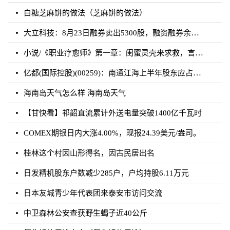
白糖芝麻饼的做法（芝麻饼的做法）
大立科技：8月23日融券卖出5300股，融资融券余额7.64亿元
小说/《职业疗愈师》第一章：闺蜜灵壳来求救，言闻雨对付暗灵
亿都(国际控股)(00259)：南通江海上半年股东应占溢利约3.62亿元 同比增加21.01%
海南岛天气怎么样 海南岛天气
【甘快看】祁韶直流累计外送电量突破1400亿千瓦时
COMEX期银日内大涨4.00%，现报24.39美元/盎司。
桂林这个村因山形得名，因古民居出名
日发精机股东户数减少285户，户均持股6.11万元
日本友城青少年代表团来泰安市访问交流
中卫森林公安查获野生蝎子近40公斤