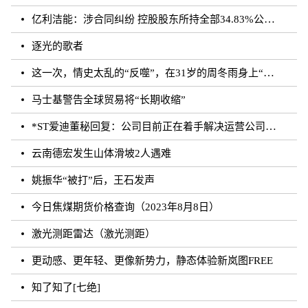
亿利洁能：涉合同纠纷 控股股东所持全部34.83%公司股份被司法轮候冻结
逐光的歌者
这一次，情史太乱的“反噬”，在31岁的周冬雨身上“应验”了！
马士基警告全球贸易将“长期收缩”
*ST爱迪董秘回复：公司目前正在着手解决运营公司剩余无法确权的委托代销商品相关事宜，如有进展
云南德宏发生山体滑坡2人遇难
姚振华“被打”后，王石发声
今日焦煤期货价格查询（2023年8月8日）
激光测距雷达（激光测距）
更动感、更年轻、更像新势力，静态体验新岚图FREE
知了知了[七绝]