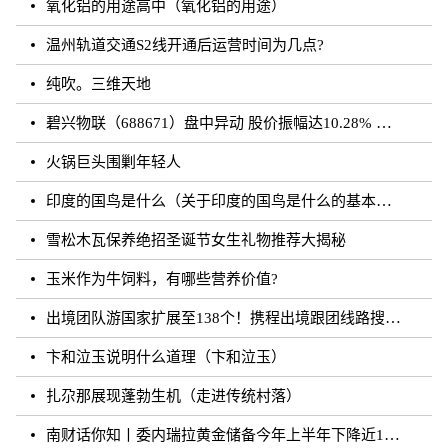
氧化铝的用途高中（氧化铝的用途）
温州轨道交通S2线开通后运营时间为几点?
纯吹。三维天地
碧兴物联（688671）盘中异动 股价振幅达10.28% 跌7.03% 报55.2元（08-23）
火锅巨头围剿年轻人
印度的国鸟是什么（关于印度的国鸟是什么的基本详情介绍）
雪松木瓦保养绝招圣诞节女生礼物推荐大揭秘
玉米作为牛饲料，有哪些营养价值?
出境团队游国家扩展至138个！携程出境跟团线路搜索涨超20倍
卞和泣玉说明什么道理（卞和泣玉）
扎尕那展现蓬勃生机（走进传统村落）
南财话你知丨委内瑞拉黄金储备今年上半年下降近12%，原因何在？广东“织网”记：全面迈入“高铁时代”，轨道沿线隆起大产业带