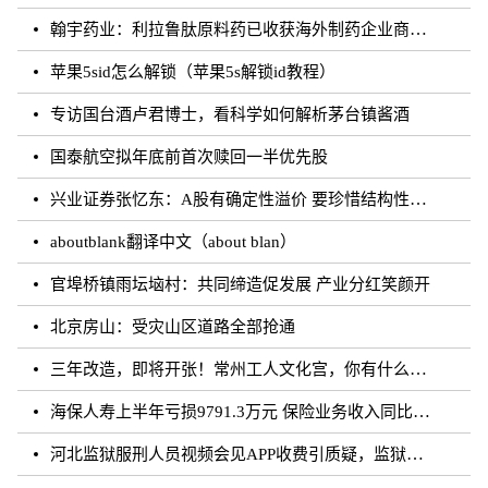
翰宇药业：利拉鲁肽原料药已收获海外制药企业商业批订单
苹果5sid怎么解锁（苹果5s解锁id教程）
专访国台酒卢君博士，看科学如何解析茅台镇酱酒
国泰航空拟年底前首次赎回一半优先股
兴业证券张忆东：A股有确定性溢价 要珍惜结构性行情
aboutblank翻译中文（about blan）
官埠桥镇雨坛垴村：共同缔造促发展 产业分红笑颜开
北京房山：受灾山区道路全部抢通
三年改造，即将开张！常州工人文化宫，你有什么话说？
海保人寿上半年亏损9791.3万元 保险业务收入同比增长约50.73%
河北监狱服刑人员视频会见APP收费引质疑，监狱：开发公司收取