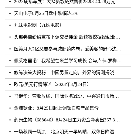
2023成都车展：大众新款威然售价28.98-40.28万元
天山电子8月25日盘中跌幅达5%
九妹电影网（九妹电影）
头部券商纷纷宣布下调交易佣金 后续将挖掘经纪业务佣金降费潜力
医美月入2亿又要参与减肥药内卷，爱美客的野心边界在哪？
佩莱格里诺：我希望在米兰学习成长 会与卢卡-罗梅罗团结互助
教练决策大揭秘！中国男篮走向，外界的猜测揭晓
欧元/美元行情综述（2023年8月24日）
马继华：营收放缓、国际业务减少，中兴通讯市场重心向国内靠拢？
金浦钛业：8月25日起上调钛白粉产品售价
药康生物（688046）8月24日主力资金净卖出367.31万元
一场秋雨一场凉！北京明天一早转晴，双休日降温雨再来