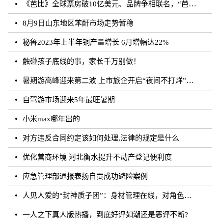
《芭比》全球票房破10亿美元、品牌争相联名，“芭比”IP第二春来临？
8月9日山东地区苯酐市场走势暂稳
秘鲁2023年上半年铜产量增长 6月增幅达22%
触碰孩子底线的事，家长千万别做！
暑期游高峰迎来第二波 上市旅企开启“夜间不打烊”模式
自驾游市场迎来5年最旺暑期
小米max哪年出的
对方违反合同约定该如何处理,法律的规定是什么
优化营商环境 河北衡水提升不动产登记便利度
应急管理部通报表扬自贡成功避险案例
人见人爱的“封神质子团”：身材管理在线，对角色有信念｜文化观察
一人之下真人版热播，到底好评如潮还是恶评不断?