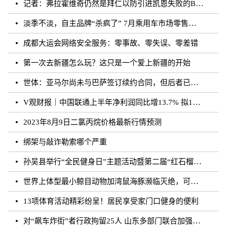
记者：弗拉霍维奇仍然是拜仁以防引进凯恩失败的B方案
淡季不淡，自主品牌“杀疯了” 7月乘用车市场零售达177.5万辆
成都大运会网络安全服务：零事故、零失误、零差错
第一次去新疆怎么玩？这只是一个爱上新疆的开始
世体：亚马尔尚未与巴萨签订续约合同，但后者已得到门德斯承诺
V观财报｜中国联通上半年净利润同比增13.7% 拟10派0.796元
2023年8月9日二氯丙烷价格最新行情预测
绑架与敲诈勒索哪个严重
孙吴县举行“全民健身日”主题活动暨第二届“红石榴杯”羽毛球比赛
世界上体型最小鲸目动物加湾鼠海豚濒临灭绝，可能仅剩10至13头
13项体育活动精彩纷呈！居民享受家门口健身的便利
对“飙车炸街”者行政拘留25人 山东多部门联合加强噪声污染防治工作