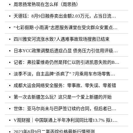
周思扬常熟现在怎么样（周思扬）
天德钰：8月9日融券卖出金额2.03万元，占当日流出金额的0.41%
“七彩假期·小雨滴”志愿服务课堂在受灾群众安置点开课
四川雅安河流涨水致7人遇难事故现场搜救已结束
日本YCC政策调整后遗症凸显 债务压力引信用评级下调隐忧
记者：弗拉霍维奇仍然是拜仁以防引进凯恩失败的B方案
淡季不淡，自主品牌“杀疯了” 7月乘用车市场零售达177.5万辆
成都大运会网络安全服务：零事故、零失误、零差错
第一次去新疆怎么玩？这只是一个爱上新疆的开始
世体：亚马尔尚未与巴萨签订续约合同，但后者已得到门德斯承诺
V观财报｜中国联通上半年净利润同比增13.7% 拟10派0.796元
2023年8月9日二氯丙烷价格最新行情预测