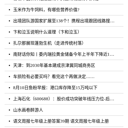
玉米作为牛饲料，有哪些营养价值?
出境团队游国家扩展至138个！携程出境跟团线路搜索涨超20倍
卞和泣玉说明什么道理（卞和泣玉）
扎尕那展现蓬勃生机（走进传统村落）
南财话你知丨委内瑞拉黄金储备今年上半年下降近12%，原因何在？广东“织网”记：全面迈入“高铁时代”，轨道沿线隆起大产业带
天津：到2030年基本建成京津冀同城商务区
车损险有必要买吗？看完这个再做决定……
8月10日鱼粉早报：港口库存降至15万吨以下
上海石化（600688）：股价成功突破年线压力位-后市看多（涨）（08-10）
山水画卷醉游人
语文周报七年级上册答案39期 语文周报七年级上册