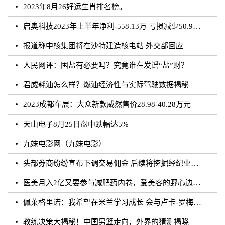
2023年8月26好运生肖排名榜。
启奥科技2023年上半年净利-558.13万 亏损减少50.91%
报道称中核集团将在沙特建造核电站 外交部回应
人民网评：囤盐有必要吗？究竟谁在发谣“盐”财？
君威耗油怎么样？燃油经济性与实际驾驶数据揭秘
2023成都车展：大众新款威然售价28.98-40.28万元
天山电子8月25日盘中跌幅达5%
九妹电影网（九妹电影）
头部券商纷纷宣布下调交易佣金 后续将挖掘经纪业务佣金降费潜力
医美月入2亿又要参与减肥药内卷，爱美客的野心边界在哪？
佩莱格里诺：我希望在米兰学习成长 会与卢卡-罗梅罗团结互助
教练决策大揭秘！中国男篮走向，外界的猜测揭晓