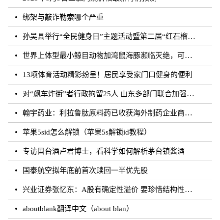
绑架与敲诈勒索哪个严重
孙吴县举行“全民健身日”主题活动暨第二届“红石榴杯”羽毛球比赛
世界上体型最小鲸目动物加湾鼠海豚濒临灭绝，可能仅剩10至13头
13项体育活动精彩纷呈！居民享受家门口健身的便利
对“飙车炸街”者行政拘留25人 山东多部门联合加强噪声污染防治工作
翰宇药业：利拉鲁肽原料药已收获海外制药企业商业批订单
苹果5sid怎么解锁（苹果5s解锁id教程）
专访国台酒卢君博士，看科学如何解析茅台镇酱酒
国泰航空拟年底前首次赎回一半优先股
兴业证券张忆东：A股有确定性溢价 要珍惜结构性行情
aboutblank翻译中文（about blan）