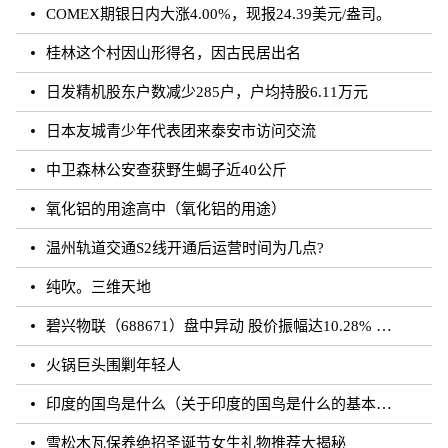
COMEX期银日内大涨4.00%，现报24.39美元/盎司。
桂林这个村因山形得名，因古民居出名
日发精机股东户数减少285户，户均持股6.11万元
日本友城青少年代表团来泰安市访问交流
中卫森林公安查获野生蝎子近40公斤
氧化铝的用途高中（氧化铝的用途）
温州轨道交通S2线开通后运营时间为几点?
纯吹。三维天地
碧兴物联（688671）盘中异动 股价振幅达10.28% 跌7.03% 报55.2元（08-23）
火锅巨头围剿年轻人
印度的国鸟是什么（关于印度的国鸟是什么的基本详情介绍）
雪松木瓦保养绝招圣诞节女生礼物推荐大揭秘