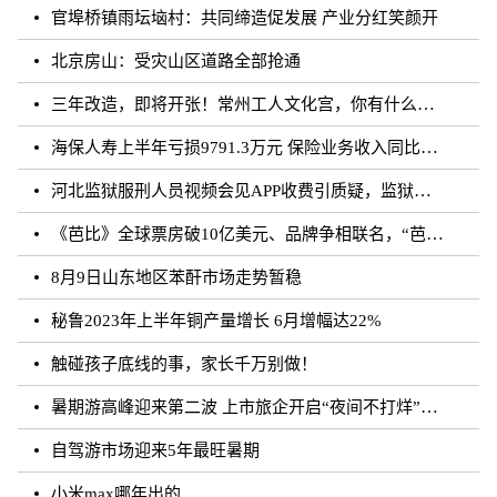
官埠桥镇雨坛垴村：共同缔造促发展 产业分红笑颜开
北京房山：受灾山区道路全部抢通
三年改造，即将开张！常州工人文化宫，你有什么话说？
海保人寿上半年亏损9791.3万元 保险业务收入同比增长约50.73%
河北监狱服刑人员视频会见APP收费引质疑，监狱：开发公司收取
《芭比》全球票房破10亿美元、品牌争相联名，“芭比”IP第二春来临？
8月9日山东地区苯酐市场走势暂稳
秘鲁2023年上半年铜产量增长 6月增幅达22%
触碰孩子底线的事，家长千万别做！
暑期游高峰迎来第二波 上市旅企开启“夜间不打烊”模式
自驾游市场迎来5年最旺暑期
小米max哪年出的