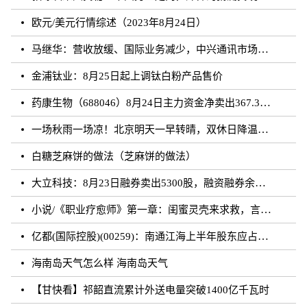
欧元/美元行情综述（2023年8月24日）
马继华：营收放缓、国际业务减少，中兴通讯市场重心向国内靠拢？
金浦钛业：8月25日起上调钛白粉产品售价
药康生物（688046）8月24日主力资金净卖出367.31万元
一场秋雨一场凉！北京明天一早转晴，双休日降温雨再来
白糖芝麻饼的做法（芝麻饼的做法）
大立科技：8月23日融券卖出5300股，融资融券余额7.64亿元
小说/《职业疗愈师》第一章：闺蜜灵壳来求救，言闻雨对付暗灵
亿都(国际控股)(00259)：南通江海上半年股东应占溢利约3.62亿元 同比增加21.01%
海南岛天气怎么样 海南岛天气
【甘快看】祁韶直流累计外送电量突破1400亿千瓦时