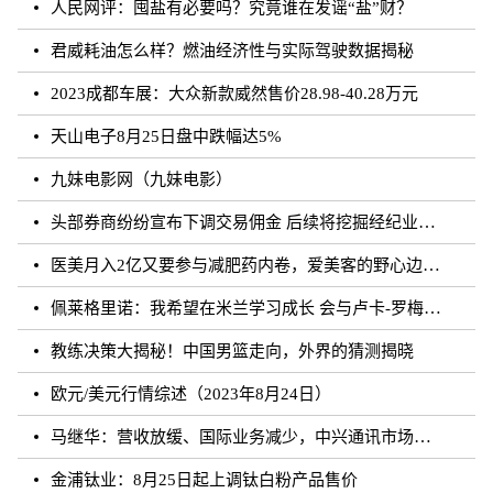
人民网评：囤盐有必要吗？究竟谁在发谣“盐”财？
君威耗油怎么样？燃油经济性与实际驾驶数据揭秘
2023成都车展：大众新款威然售价28.98-40.28万元
天山电子8月25日盘中跌幅达5%
九妹电影网（九妹电影）
头部券商纷纷宣布下调交易佣金 后续将挖掘经纪业务佣金降费潜力
医美月入2亿又要参与减肥药内卷，爱美客的野心边界在哪？
佩莱格里诺：我希望在米兰学习成长 会与卢卡-罗梅罗团结互助
教练决策大揭秘！中国男篮走向，外界的猜测揭晓
欧元/美元行情综述（2023年8月24日）
马继华：营收放缓、国际业务减少，中兴通讯市场重心向国内靠拢？
金浦钛业：8月25日起上调钛白粉产品售价