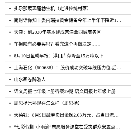
扎尕那展现蓬勃生机（走进传统村落）
南财话你知丨委内瑞拉黄金储备今年上半年下降近12%，原因何在？广东“织网”记：全面迈入“高铁时代”，轨道沿线隆起大产业带
天津：到2030年基本建成京津冀同城商务区
车损险有必要买吗？看完这个再做决定……
8月10日鱼粉早报：港口库存降至15万吨以下
上海石化（600688）：股价成功突破年线压力位-后市看多（涨）（08-10）
山水画卷醉游人
语文周报七年级上册答案39期 语文周报七年级上册
周思扬常熟现在怎么样（周思扬）
天德钰：8月9日融券卖出金额2.03万元，占当日流出金额的0.41%
“七彩假期·小雨滴”志愿服务课堂在受灾群众安置点开课