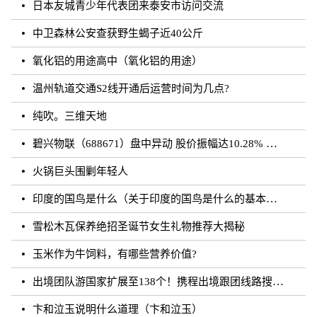
日本友城青少年代表团来泰安市访问交流
中卫森林公安查获野生蝎子近40公斤
氧化铝的用途高中（氧化铝的用途）
温州轨道交通S2线开通后运营时间为几点?
纯吹。三维天地
碧兴物联（688671）盘中异动 股价振幅达10.28% 跌7.03% 报55.2元（08-23）
火锅巨头围剿年轻人
印度的国鸟是什么（关于印度的国鸟是什么的基本详情介绍）
雪松木瓦保养绝招圣诞节女生礼物推荐大揭秘
玉米作为牛饲料，有哪些营养价值?
出境团队游国家扩展至138个！携程出境跟团线路搜索涨超20倍
卞和泣玉说明什么道理（卞和泣玉）