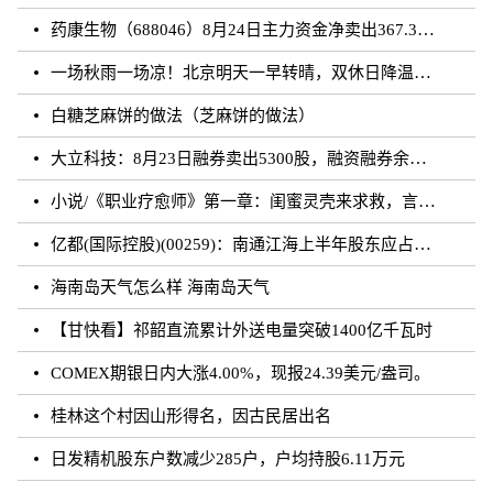
药康生物（688046）8月24日主力资金净卖出367.31万元
一场秋雨一场凉！北京明天一早转晴，双休日降温雨再来
白糖芝麻饼的做法（芝麻饼的做法）
大立科技：8月23日融券卖出5300股，融资融券余额7.64亿元
小说/《职业疗愈师》第一章：闺蜜灵壳来求救，言闻雨对付暗灵
亿都(国际控股)(00259)：南通江海上半年股东应占溢利约3.62亿元 同比增加21.01%
海南岛天气怎么样 海南岛天气
【甘快看】祁韶直流累计外送电量突破1400亿千瓦时
COMEX期银日内大涨4.00%，现报24.39美元/盎司。
桂林这个村因山形得名，因古民居出名
日发精机股东户数减少285户，户均持股6.11万元