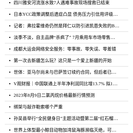
四川雅安河流涨水致7人遇难事故现场搜救已结束
日本YCC政策调整后遗症凸显 债务压力引信用评级下调隐忧
记者：弗拉霍维奇仍然是拜仁以防引进凯恩失败的B方案
淡季不淡，自主品牌“杀疯了” 7月乘用车市场零售达177.5万辆
成都大运会网络安全服务：零事故、零失误、零差错
第一次去新疆怎么玩？这只是一个爱上新疆的开始
世体：亚马尔尚未与巴萨签订续约合同，但后者已得到门德斯承诺
V观财报｜中国联通上半年净利润同比增13.7% 拟10派0.796元
2023年8月9日二氯丙烷价格最新行情预测
绑架与敲诈勒索哪个严重
孙吴县举行“全民健身日”主题活动暨第二届“红石榴杯”羽毛球比赛
世界上体型最小鲸目动物加湾鼠海豚濒临灭绝，可能仅剩10至13头