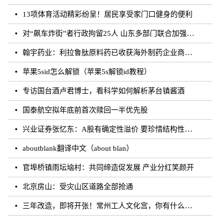
13项体育活动精彩纷呈！居民享受家门口健身的便利
对“飙车炸街”者行政拘留25人 山东多部门联合加强噪声污染防治工作
翰宇药业：利拉鲁肽原料药已收获海外制药企业商业批订单
苹果5sid怎么解锁（苹果5s解锁id教程）
专访国台酒卢君博士，看科学如何解析茅台镇酱酒
国泰航空拟年底前首次赎回一半优先股
兴业证券张忆东：A股有确定性溢价 要珍惜结构性行情
aboutblank翻译中文（about blan）
官埠桥镇雨坛垴村：共同缔造促发展 产业分红笑颜开
北京房山：受灾山区道路全部抢通
三年改造，即将开张！常州工人文化宫，你有什么话说？