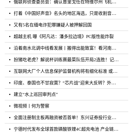
俄联邦侦查委员会：确认普里戈任在特维尔州飞机失事事件中遇难
打着《中国好声音》名头的地区海选，只是收割音乐梦想的圈钱游戏？
又有5名在缅电诈犯罪嫌疑人被押解回国
超越主机 曝《阿凡达：潘多拉边境》PC版性能炸裂
沿着南水北调中线看发展丨搬得出能致富！看河南各地“移民村”如何变身“宜民村”
扮猪吃老虎？解说杯训练赛最菜队伍开局2连胜！记得躺枪
互联网大厂个人信息保护监督机构将有细化标准 或须六个月内完成组建
印度、泰国也不甘寂寞？“芯片战”迎来大反转？外媒：风云再起
建立“水上巡回审判点”
微视频丨何为警察
全面注册制主板再融资被否首单！东兴证券投行业务再遭打击
宁德时代发布全球首款磷酸铁锂4C超充电池 产业链上市公司相继规划和布局