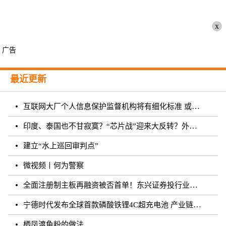
x
广告
最近更新
互联网大厂个人信息保护监督机构将有细化标准 或须六个月内完成组建
印度、泰国也不甘寂寞？“芯片战”迎来大反转？外媒：风云再起
建立“水上巡回审判点”
微视频丨何为警察
全面注册制主板再融资被否首单！东兴证券投行业务再遭打击
宁德时代发布全球首款磷酸铁锂4C超充电池 产业链上市公司相继规划和布局
栖凤渡鱼粉的做法