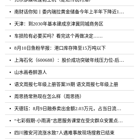
南财话你知丨委内瑞拉黄金储备今年上半年下降近12%，原因何在？广东“织网”记：全面迈入“高铁时代”，轨道沿线隆起大产业带
天津：到2030年基本建成京津冀同城商务区
车损险有必要买吗？看完这个再做决定……
8月10日鱼粉早报：港口库存降至15万吨以下
上海石化（600688）：股价成功突破年线压力位-后市看多（涨）（08-10）
山水画卷醉游人
语文周报七年级上册答案39期 语文周报七年级上册
周思扬常熟现在怎么样（周思扬）
天德钰：8月9日融券卖出金额2.03万元，占当日流出金额的0.41%
“七彩假期·小雨滴”志愿服务课堂在受灾群众安置点开课
四川雅安河流涨水致7人遇难事故现场搜救已结束