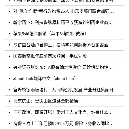
对“飙车炸街”者行政拘留25人 山东多部门联合加强噪声污染防治工作
翰宇药业：利拉鲁肽原料药已收获海外制药企业商业批订单
苹果5sid怎么解锁（苹果5s解锁id教程）
专访国台酒卢君博士，看科学如何解析茅台镇酱酒
国泰航空拟年底前首次赎回一半优先股
兴业证券张忆东：A股有确定性溢价 要珍惜结构性行情
aboutblank翻译中文（about blan）
官埠桥镇雨坛垴村：共同缔造促发展 产业分红笑颜开
北京房山：受灾山区道路全部抢通
三年改造，即将开张！常州工人文化宫，你有什么话说？
海保人寿上半年亏损9791.3万元 保险业务收入同比增长约50.73%