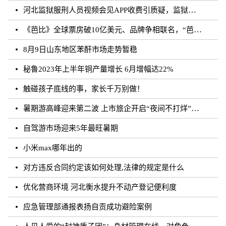
河北监狱服刑人员视频会见APP收费引质疑，监狱：开发公司收取
《芭比》全球票房破10亿美元、品牌争相联名，“芭比”IP第二春来临？
8月9日山东地区苯酐市场走势暂稳
秘鲁2023年上半年铜产量增长 6月增幅达22%
触碰孩子底线的事，家长千万别做！
暑期游高峰迎来第二波 上市旅企开启“夜间不打烊”模式
自驾游市场迎来5年最旺暑期
小米max哪年出的
对方违反合同约定该如何处理,法律的规定是什么
优化营商环境 河北衡水提升不动产登记便利度
应急管理部通报表扬自贡成功避险案例