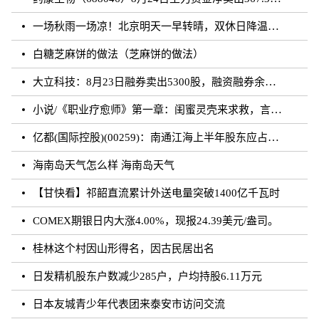
一场秋雨一场凉！北京明天一早转晴，双休日降温雨再来
白糖芝麻饼的做法（芝麻饼的做法）
大立科技：8月23日融券卖出5300股，融资融券余额7.64亿元
小说/《职业疗愈师》第一章：闺蜜灵壳来求救，言闻雨对付暗灵
亿都(国际控股)(00259)：南通江海上半年股东应占溢利约3.62亿元 同比增加21.01%
海南岛天气怎么样 海南岛天气
【甘快看】祁韶直流累计外送电量突破1400亿千瓦时
COMEX期银日内大涨4.00%，现报24.39美元/盎司。
桂林这个村因山形得名，因古民居出名
日发精机股东户数减少285户，户均持股6.11万元
日本友城青少年代表团来泰安市访问交流