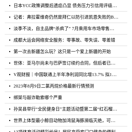
日本YCC政策调整后遗症凸显 债务压力引信用评级下调隐忧
记者：弗拉霍维奇仍然是拜仁以防引进凯恩失败的B方案
淡季不淡，自主品牌“杀疯了” 7月乘用车市场零售达177.5万辆
成都大运会网络安全服务：零事故、零失误、零差错
第一次去新疆怎么玩？这只是一个爱上新疆的开始
世体：亚马尔尚未与巴萨签订续约合同，但后者已得到门德斯承诺
V观财报｜中国联通上半年净利润同比增13.7% 拟10派0.796元
2023年8月9日二氯丙烷价格最新行情预测
绑架与敲诈勒索哪个严重
孙吴县举行“全民健身日”主题活动暨第二届“红石榴杯”羽毛球比赛
世界上体型最小鲸目动物加湾鼠海豚濒临灭绝，可能仅剩10至13头
13项体育活动精彩纷呈！居民享受家门口健身的便利