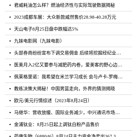
君威耗油怎么样？燃油经济性与实际驾驶数据揭秘
2023成都车展：大众新款威然售价28.98-40.28万元
天山电子8月25日盘中跌幅达5%
九妹电影网（九妹电影）
头部券商纷纷宣布下调交易佣金 后续将挖掘经纪业务佣金降费潜力
医美月入2亿又要参与减肥药内卷，爱美客的野心边界在哪？
佩莱格里诺：我希望在米兰学习成长 会与卢卡-罗梅罗团结互助
教练决策大揭秘！中国男篮走向，外界的猜测揭晓
欧元/美元行情综述（2023年8月24日）
马继华：营收放缓、国际业务减少，中兴通讯市场重心向国内靠拢？
金浦钛业：8月25日起上调钛白粉产品售价
药康生物（688046）8月24日主力资金净卖出367.31万元