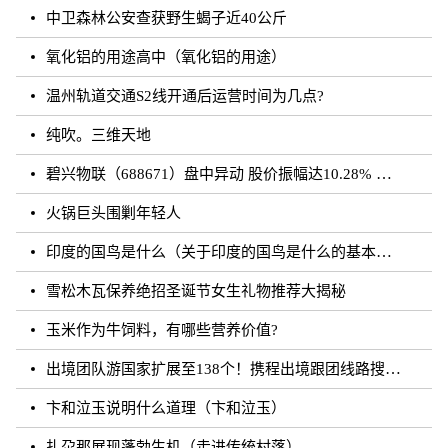
中卫森林公安查获野生蝎子近40公斤
氧化铝的用途高中（氧化铝的用途）
温州轨道交通S2线开通后运营时间为几点?
纯吹。三维天地
碧兴物联（688671）盘中异动 股价振幅达10.28% 跌7.03% 报55.2元（08-23）
火锅巨头围剿年轻人
印度的国鸟是什么（关于印度的国鸟是什么的基本详情介绍）
雪松木瓦保养绝招圣诞节女生礼物推荐大揭秘
玉米作为牛饲料，有哪些营养价值?
出境团队游国家扩展至138个！携程出境跟团线路搜索涨超20倍
卞和泣玉说明什么道理（卞和泣玉）
扎尕那展现蓬勃生机（走进传统村落）