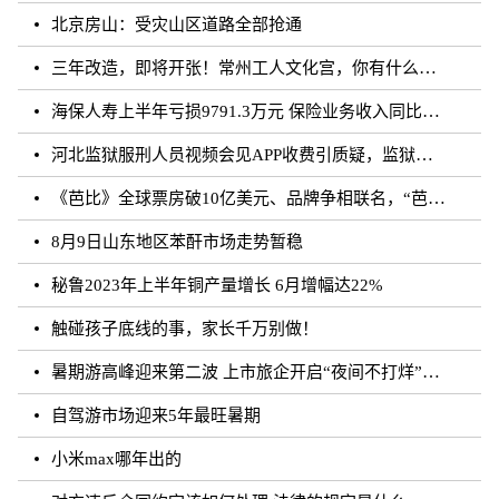
北京房山：受灾山区道路全部抢通
三年改造，即将开张！常州工人文化宫，你有什么话说？
海保人寿上半年亏损9791.3万元 保险业务收入同比增长约50.73%
河北监狱服刑人员视频会见APP收费引质疑，监狱：开发公司收取
《芭比》全球票房破10亿美元、品牌争相联名，“芭比”IP第二春来临？
8月9日山东地区苯酐市场走势暂稳
秘鲁2023年上半年铜产量增长 6月增幅达22%
触碰孩子底线的事，家长千万别做！
暑期游高峰迎来第二波 上市旅企开启“夜间不打烊”模式
自驾游市场迎来5年最旺暑期
小米max哪年出的