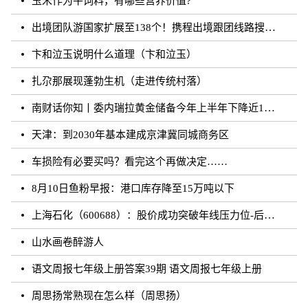
玉米作为牛饲料，有哪些营养价值?
出境团队游国家扩展至138个！携程出境跟团线路搜索涨超20倍
卞和泣玉说明什么道理（卞和泣玉）
扎尕那展现蓬勃生机（走进传统村落）
南财话你知丨委内瑞拉黄金储备今年上半年下降近12%，原因何在？广东“织网”记：全面迈入“高铁时代”，轨道沿线隆起大产业带
天津：到2030年基本建成京津冀同城商务区
车损险有必要买吗？看完这个再做决定……
8月10日鱼粉早报：港口库存降至15万吨以下
上海石化（600688）：股价成功突破年线压力位-后市看多（涨）（08-10）
山水画卷醉游人
语文周报七年级上册答案39期 语文周报七年级上册
周思扬常熟现在怎么样（周思扬）