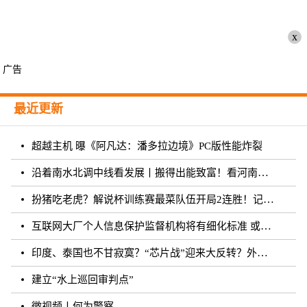
x
广告
最近更新
超越主机 曝《阿凡达：潘多拉边境》PC版性能炸裂
沿着南水北调中线看发展丨搬得出能致富！看河南各地“移民村”如何变身“宜民村”
扮猪吃老虎？解说杯训练赛最菜队伍开局2连胜！记得躺枪
互联网大厂个人信息保护监督机构将有细化标准 或须六个月内完成组建
印度、泰国也不甘寂寞？“芯片战”迎来大反转？外媒：风云再起
建立“水上巡回审判点”
微视频丨何为警察