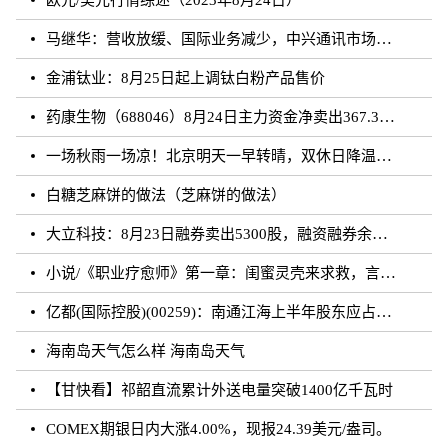
马继华：营收放缓、国际业务减少，中兴通讯市场重心向国内靠拢？
金浦钛业：8月25日起上调钛白粉产品售价
药康生物（688046）8月24日主力资金净卖出367.31万元
一场秋雨一场凉！北京明天一早转晴，双休日降温雨再来
白糖芝麻饼的做法（芝麻饼的做法）
大立科技：8月23日融券卖出5300股，融资融券余额7.64亿元
小说/《职业疗愈师》第一章：闺蜜灵壳来求救，言闻雨对付暗灵
亿都(国际控股)(00259)：南通江海上半年股东应占溢利约3.62亿元 同比增加21.01%
海南岛天气怎么样 海南岛天气
【甘快看】祁韶直流累计外送电量突破1400亿千瓦时
COMEX期银日内大涨4.00%，现报24.39美元/盎司。