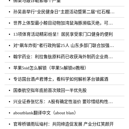
绑架与敲诈勒索哪个严重
孙吴县举行“全民健身日”主题活动暨第二届“红石榴杯”羽毛球比赛
世界上体型最小鲸目动物加湾鼠海豚濒临灭绝，可能仅剩10至13头
13项体育活动精彩纷呈！居民享受家门口健身的便利
对“飙车炸街”者行政拘留25人 山东多部门联合加强噪声污染防治工作
翰宇药业：利拉鲁肽原料药已收获海外制药企业商业批订单
苹果5sid怎么解锁（苹果5s解锁id教程）
专访国台酒卢君博士，看科学如何解析茅台镇酱酒
国泰航空拟年底前首次赎回一半优先股
兴业证券张忆东：A股有确定性溢价 要珍惜结构性行情
aboutblank翻译中文（about blan）
官埠桥镇雨坛垴村：共同缔造促发展 产业分红笑颜开