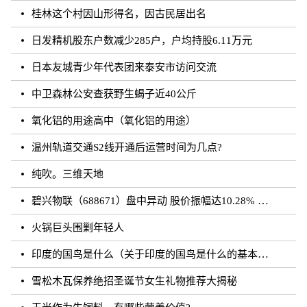
桂林这个村因山形得名，因古民居出名
日发精机股东户数减少285户，户均持股6.11万元
日本友城青少年代表团来泰安市访问交流
中卫森林公安查获野生蝎子近40公斤
氧化铝的用途高中（氧化铝的用途）
温州轨道交通S2线开通后运营时间为几点?
纯吹。三维天地
碧兴物联（688671）盘中异动 股价振幅达10.28% 跌7.03% 报55.2元（08-23）
火锅巨头围剿年轻人
印度的国鸟是什么（关于印度的国鸟是什么的基本详情介绍）
雪松木瓦保养绝招圣诞节女生礼物推荐大揭秘