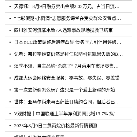
天德钰：8月9日融券卖出金额2.03万元，占当日流出金额的0.41%
“七彩假期·小雨滴”志愿服务课堂在受灾群众安置点开课
四川雅安河流涨水致7人遇难事故现场搜救已结束
日本YCC政策调整后遗症凸显 债务压力引信用评级下调隐忧
记者：弗拉霍维奇仍然是拜仁以防引进凯恩失败的B方案
淡季不淡，自主品牌“杀疯了” 7月乘用车市场零售达177.5万辆
成都大运会网络安全服务：零事故、零失误、零差错
第一次去新疆怎么玩？这只是一个爱上新疆的开始
世体：亚马尔尚未与巴萨签订续约合同，但后者已得到门德斯承诺
V观财报｜中国联通上半年净利润同比增13.7% 拟10派0.796元
2023年8月9日二氯丙烷价格最新行情预测