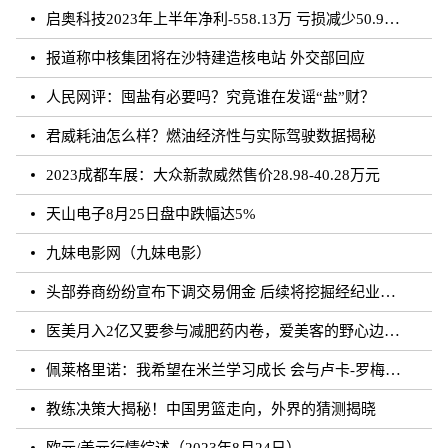
启奥科技2023年上半年净利-558.13万 亏损减少50.91%
报道称中核集团将在沙特建造核电站 外交部回应
人民网评：囤盐有必要吗？究竟谁在发谣“盐”财？
君威耗油怎么样？燃油经济性与实际驾驶数据揭秘
2023成都车展：大众新款威然售价28.98-40.28万元
天山电子8月25日盘中跌幅达5%
九妹电影网（九妹电影）
头部券商纷纷宣布下调交易佣金 后续将挖掘经纪业务佣金降费潜力
医美月入2亿又要参与减肥药内卷，爱美客的野心边界在哪？
佩莱格里诺：我希望在米兰学习成长 会与卢卡-罗梅罗团结互助
教练决策大揭秘！中国男篮走向，外界的猜测揭晓
欧元/美元行情综述（2023年8月24日）