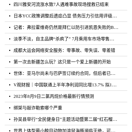
四川雅安河流涨水致7人遇难事故现场搜救已结束
日本YCC政策调整后遗症凸显 债务压力引信用评级下调隐忧
记者：弗拉霍维奇仍然是拜仁以防引进凯恩失败的B方案
淡季不淡，自主品牌“杀疯了” 7月乘用车市场零售达177.5万辆
成都大运会网络安全服务：零事故、零失误、零差错
第一次去新疆怎么玩？这只是一个爱上新疆的开始
世体：亚马尔尚未与巴萨签订续约合同，但后者已得到门德斯承诺
V观财报｜中国联通上半年净利润同比增13.7% 拟10派0.796元
2023年8月9日二氯丙烷价格最新行情预测
绑架与敲诈勒索哪个严重
孙吴县举行“全民健身日”主题活动暨第二届“红石榴杯”羽毛球比赛
世界上体型最小鲸目动物加湾鼠海豚濒临灭绝，可能仅剩10至13头