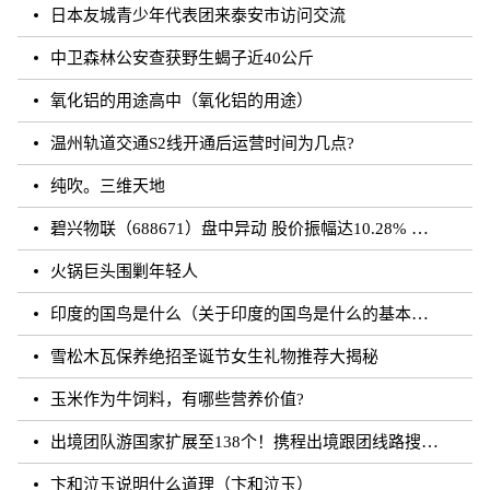
日本友城青少年代表团来泰安市访问交流
中卫森林公安查获野生蝎子近40公斤
氧化铝的用途高中（氧化铝的用途）
温州轨道交通S2线开通后运营时间为几点?
纯吹。三维天地
碧兴物联（688671）盘中异动 股价振幅达10.28% 跌7.03% 报55.2元（08-23）
火锅巨头围剿年轻人
印度的国鸟是什么（关于印度的国鸟是什么的基本详情介绍）
雪松木瓦保养绝招圣诞节女生礼物推荐大揭秘
玉米作为牛饲料，有哪些营养价值?
出境团队游国家扩展至138个！携程出境跟团线路搜索涨超20倍
卞和泣玉说明什么道理（卞和泣玉）