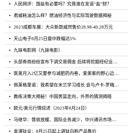
人民网评：囤盐有必要吗？究竟谁在发谣“盐”财？
君威耗油怎么样？燃油经济性与实际驾驶数据揭秘
2023成都车展：大众新款威然售价28.98-40.28万元
天山电子8月25日盘中跌幅达5%
九妹电影网（九妹电影）
头部券商纷纷宣布下调交易佣金 后续将挖掘经纪业务佣金降费潜力
医美月入2亿又要参与减肥药内卷，爱美客的野心边界在哪？
佩莱格里诺：我希望在米兰学习成长 会与卢卡-罗梅罗团结互助
教练决策大揭秘！中国男篮走向，外界的猜测揭晓
欧元/美元行情综述（2023年8月24日）
马继华：营收放缓、国际业务减少，中兴通讯市场重心向国内靠拢？
金浦钛业：8月25日起上调钛白粉产品售价