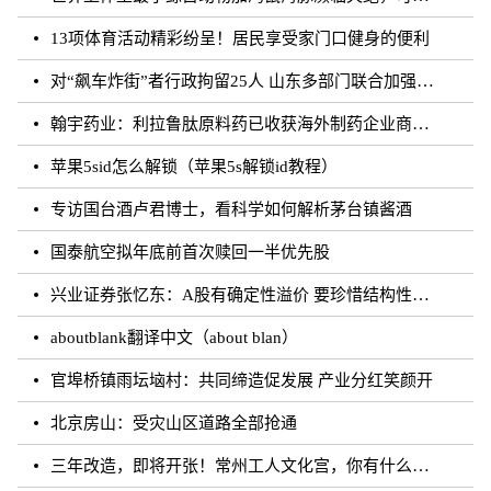
13项体育活动精彩纷呈！居民享受家门口健身的便利
对“飙车炸街”者行政拘留25人 山东多部门联合加强噪声污染防治工作
翰宇药业：利拉鲁肽原料药已收获海外制药企业商业批订单
苹果5sid怎么解锁（苹果5s解锁id教程）
专访国台酒卢君博士，看科学如何解析茅台镇酱酒
国泰航空拟年底前首次赎回一半优先股
兴业证券张忆东：A股有确定性溢价 要珍惜结构性行情
aboutblank翻译中文（about blan）
官埠桥镇雨坛垴村：共同缔造促发展 产业分红笑颜开
北京房山：受灾山区道路全部抢通
三年改造，即将开张！常州工人文化宫，你有什么话说？