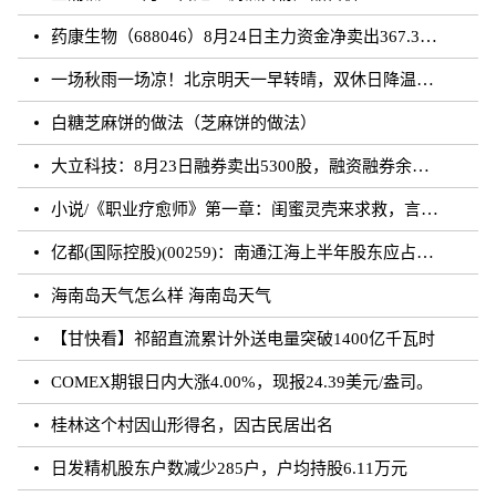
药康生物（688046）8月24日主力资金净卖出367.31万元
一场秋雨一场凉！北京明天一早转晴，双休日降温雨再来
白糖芝麻饼的做法（芝麻饼的做法）
大立科技：8月23日融券卖出5300股，融资融券余额7.64亿元
小说/《职业疗愈师》第一章：闺蜜灵壳来求救，言闻雨对付暗灵
亿都(国际控股)(00259)：南通江海上半年股东应占溢利约3.62亿元 同比增加21.01%
海南岛天气怎么样 海南岛天气
【甘快看】祁韶直流累计外送电量突破1400亿千瓦时
COMEX期银日内大涨4.00%，现报24.39美元/盎司。
桂林这个村因山形得名，因古民居出名
日发精机股东户数减少285户，户均持股6.11万元