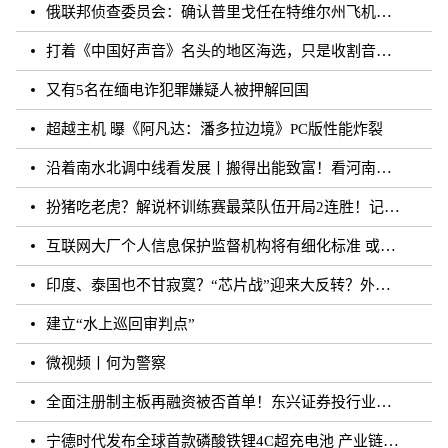
俄联邦侦查委员会：确认普里戈任在特维尔州飞机失事事件中遇难
打着《中国好声音》名头的地区海选，只是收割音乐梦想的圈钱游戏？
又有5名在缅电诈犯罪嫌疑人被押解回国
超越主机 曝《阿凡达：潘多拉边境》PC版性能炸裂
沿着南水北调中线看发展丨搬得出能致富！看河南各地“移民村”如何变身“宜民村”
扮猪吃老虎？解说杯训练赛最菜队伍开局2连胜！记得躺枪
互联网大厂个人信息保护监督机构将有细化标准 或须六个月内完成组建
印度、泰国也不甘寂寞？“芯片战”迎来大反转？外媒：风云再起
建立“水上巡回审判点”
微视频丨何为警察
全面注册制主板再融资被否首单！东兴证券投行业务再遭打击
宁德时代发布全球首款磷酸铁锂4C超充电池 产业链上市公司相继规划和布局