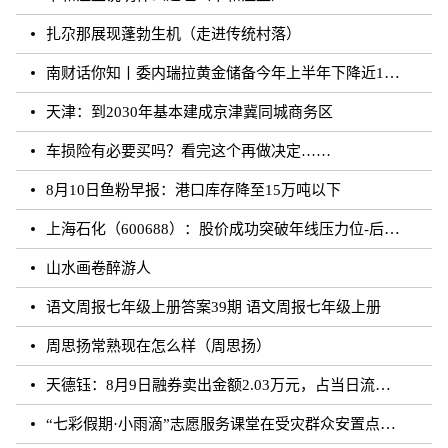
扎尕那展现蓬勃生机（走进传统村落）
南财话你知丨委内瑞拉黄金储备今年上半年下降近12%，原因何在？广东“织网”记：全面迈入“高铁时代”，轨道沿线隆起大产业带
天津：到2030年基本建成京津冀同城商务区
车损险有必要买吗？看完这个再做决定……
8月10日鱼粉早报：港口库存降至15万吨以下
上海石化（600688）：股价成功突破年线压力位-后市看多（涨）（08-10）
山水画卷醉游人
语文周报七年级上册答案39期 语文周报七年级上册
周思扬常熟现在怎么样（周思扬）
天德钰：8月9日融券卖出金额2.03万元，占当日流出金额的0.41%
“七彩假期·小雨滴”志愿服务课堂在受灾群众安置点开课