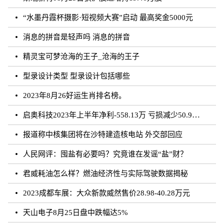
“水墨丹霞杯摄影·短视频大赛”启动 最高奖金5000元
消息的拼音是轻声吗 消息的拼音
精灵宝可梦沧海的王子_沧海的王子
型录设计类型 型录设计包括哪些
2023年8月26好运生肖排名榜。
启奥科技2023年上半年净利-558.13万 亏损减少50.91%
报道称中核集团将在沙特建造核电站 外交部回应
人民网评：囤盐有必要吗？究竟谁在发谣“盐”财？
君威耗油怎么样？燃油经济性与实际驾驶数据揭秘
2023成都车展：大众新款威然售价28.98-40.28万元
天山电子8月25日盘中跌幅达5%