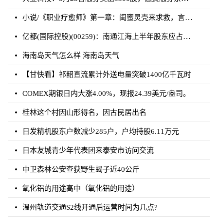
小说/《职业疗愈师》第一章：闺蜜灵壳来求救，言闻雨对付暗灵
亿都(国际控股)(00259)：南通江海上半年股东应占溢利约3.62亿元 同比增加21.01%
海南岛天气怎么样 海南岛天气
【甘快看】祁韶直流累计外送电量突破1400亿千瓦时
COMEX期银日内大涨4.00%，现报24.39美元/盎司。
桂林这个村因山形得名，因古民居出名
日发精机股东户数减少285户，户均持股6.11万元
日本友城青少年代表团来泰安市访问交流
中卫森林公安查获野生蝎子近40公斤
氧化铝的用途高中（氧化铝的用途）
温州轨道交通S2线开通后运营时间为几点?