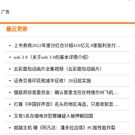
广告
最近更新
上市券商2022年度分红合计超410亿元 8家股利支付率超50%
usb 3 0（关于usb 3 0的基本详情介绍）
云彩面包动画片全集视频（云彩面包动画片）
证券交易印花税减半征收！28日起实施
俄联邦侦查委员会：确认普里戈任在特维尔州飞机失事事件中遇难
打着《中国好声音》名头的地区海选，只是收割音乐梦想的圈钱游戏？
又有5名在缅电诈犯罪嫌疑人被押解回国
超越主机 曝《阿凡达：潘多拉边境》PC版性能炸裂