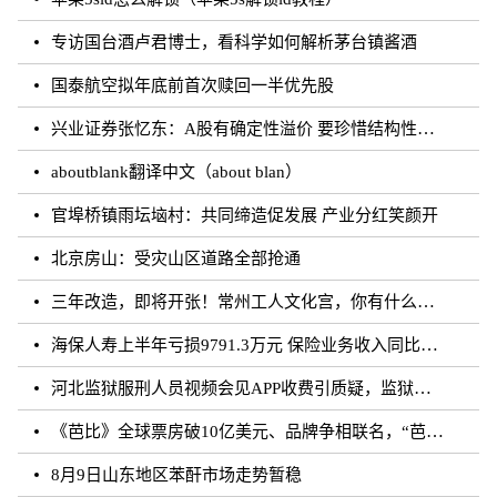
专访国台酒卢君博士，看科学如何解析茅台镇酱酒
国泰航空拟年底前首次赎回一半优先股
兴业证券张忆东：A股有确定性溢价 要珍惜结构性行情
aboutblank翻译中文（about blan）
官埠桥镇雨坛垴村：共同缔造促发展 产业分红笑颜开
北京房山：受灾山区道路全部抢通
三年改造，即将开张！常州工人文化宫，你有什么话说？
海保人寿上半年亏损9791.3万元 保险业务收入同比增长约50.73%
河北监狱服刑人员视频会见APP收费引质疑，监狱：开发公司收取
《芭比》全球票房破10亿美元、品牌争相联名，“芭比”IP第二春来临？
8月9日山东地区苯酐市场走势暂稳