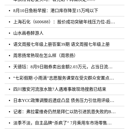
8月10日鱼粉早报：港口库存降至15万吨以下
上海石化（600688）：股价成功突破年线压力位-后市看多（涨）（08-10）
山水画卷醉游人
语文周报七年级上册答案39期 语文周报七年级上册
周思扬常熟现在怎么样（周思扬）
天德钰：8月9日融券卖出金额2.03万元，占当日流出金额的0.41%
“七彩假期·小雨滴”志愿服务课堂在受灾群众安置点开课
四川雅安河流涨水致7人遇难事故现场搜救已结束
日本YCC政策调整后遗症凸显 债务压力引信用评级下调隐忧
记者：弗拉霍维奇仍然是拜仁以防引进凯恩失败的B方案
淡季不淡，自主品牌“杀疯了” 7月乘用车市场零售达177.5万辆