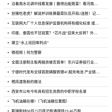
沿着南水北调中线看发展丨搬得出能致富！看河南各地“移民村”如何变身“宜民村”
扮猪吃老虎？解说杯训练赛最菜队伍开局2连胜！记得躺枪
互联网大厂个人信息保护监督机构将有细化标准 或须六个月内完成组建
印度、泰国也不甘寂寞？“芯片战”迎来大反转？外媒：风云再起
建立“水上巡回审判点”
微视频丨何为警察
全面注册制主板再融资被否首单！东兴证券投行业务再遭打击
宁德时代发布全球首款磷酸铁锂4C超充电池 产业链上市公司相继规划和布局
栖凤渡鱼粉的做法
西安市公布今年具有招生资质的中职学校名录
飞机油箱在哪?（飞机油箱位置图）
斯瑞新材08月25日获沪股通增持19.46万股