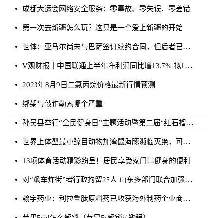
成都大运会网络安全服务：零事故、零失误、零差错
第一次去新疆怎么玩？这只是一个爱上新疆的开始
世体：亚马尔尚未与巴萨签订续约合同，但后者已得到门德斯承诺
V观财报｜中国联通上半年净利润同比增13.7% 拟10派0.796元
2023年8月9日二氯丙烷价格最新行情预测
绑架与敲诈勒索哪个严重
孙吴县举行“全民健身日”主题活动暨第二届“红石榴杯”羽毛球比赛
世界上体型最小鲸目动物加湾鼠海豚濒临灭绝，可能仅剩10至13头
13项体育活动精彩纷呈！居民享受家门口健身的便利
对“飙车炸街”者行政拘留25人 山东多部门联合加强噪声污染防治工作
翰宇药业：利拉鲁肽原料药已收获海外制药企业商业批订单
苹果5sid怎么解锁（苹果5s解锁id教程）