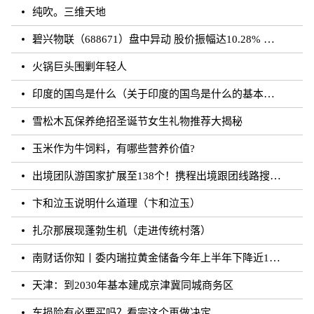
纯吹。三维天地
碧兴物联（688671）盘中异动 股价振幅达10.28% 跌7.03% 报55.2元（08-23）
火锅巨头围剿年轻人
印度的国鸟是什么（关于印度的国鸟是什么的基本详情介绍）
雪松木瓦保养绝招圣诞节女生礼物推荐大揭秘
玉米作为牛饲料，有哪些营养价值?
出境团队游国家扩展至138个！携程出境跟团线路搜索涨超20倍
卞和泣玉说明什么道理（卞和泣玉）
扎尕那展现蓬勃生机（走进传统村落）
南财话你知丨委内瑞拉黄金储备今年上半年下降近12%，原因何在？广东“织网”记：全面迈入“高铁时代”，轨道沿线隆起大产业带
天津：到2030年基本建成京津冀同城商务区
车损险有必要买吗？看完这个再做决定……