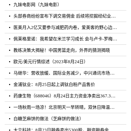
九妹电影网（九妹电影）
头部券商纷纷宣布下调交易佣金 后续将挖掘经纪业务佣金降费潜力
医美月入2亿又要参与减肥药内卷，爱美客的野心边界在哪？
佩莱格里诺：我希望在米兰学习成长 会与卢卡-罗梅罗团结互助
教练决策大揭秘！中国男篮走向，外界的猜测揭晓
欧元/美元行情综述（2023年8月24日）
马继华：营收放缓、国际业务减少，中兴通讯市场重心向国内靠拢？
金浦钛业：8月25日起上调钛白粉产品售价
药康生物（688046）8月24日主力资金净卖出367.31万元
一场秋雨一场凉！北京明天一早转晴，双休日降温雨再来
白糖芝麻饼的做法（芝麻饼的做法）
大立科技：8月23日融券卖出5300股，融资融券余额7.64亿元