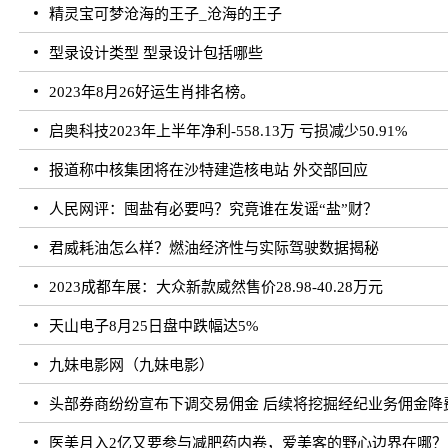
精灵宝可梦沧海的王子_沧海的王子
型录设计类型 型录设计包括哪些
2023年8月26好运生肖排名榜。
启奥科技2023年上半年净利-558.13万 亏损减少50.91%
报道称中核集团将在沙特建造核电站 外交部回应
人民网评：囤盐有必要吗？究竟谁在发谣“盐”财？
君威耗油怎么样？燃油经济性与实际驾驶数据揭秘
2023成都车展：大众新款威然售价28.98-40.28万元
天山电子8月25日盘中跌幅达5%
九妹电影网（九妹电影）
头部券商纷纷宣布下调交易佣金 后续将挖掘经纪业务佣金降
医美月入2亿又要参与减肥药内卷，爱美客的野心边界在哪？