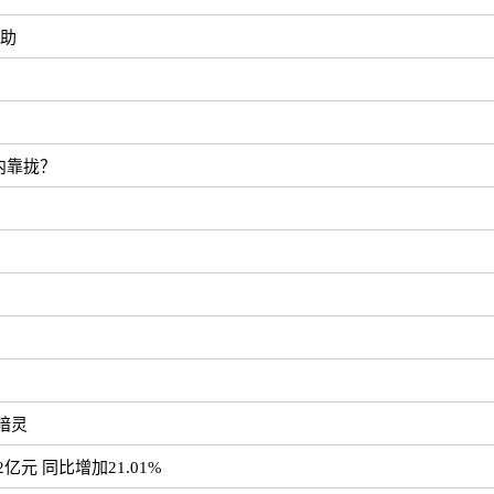
互助
内靠拢？
元
暗灵
亿元 同比增加21.01%