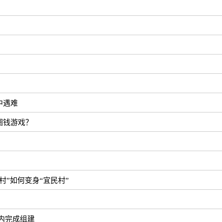
中遇难
圈钱游戏？
”如何变身“宜民村”
内完成组建