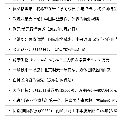
佩莱格里诺：我希望在米兰学习成长 会与卢卡-罗梅罗团结
教练决策大揭秘！中国男篮走向，外界的猜测揭晓
欧元/美元行情综述（2023年8月24日）
马继华：营收放缓、国际业务减少，中兴通讯市场重心向国
金浦钛业：8月25日起上调钛白粉产品售价
药康生物（688046）8月24日主力资金净卖出367.31万元
一场秋雨一场凉！北京明天一早转晴，双休日降温雨再来
白糖芝麻饼的做法（芝麻饼的做法）
大立科技：8月23日融券卖出5300股，融资融券余额7.64亿
小说/《职业疗愈师》第一章：闺蜜灵壳来求救，言闻雨对付
亿都(国际控股)(00259)：南通江海上半年股东应占溢利约3.62