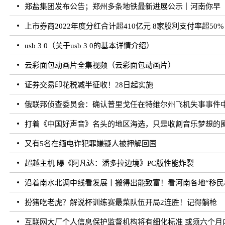
郑盐集团发布公告；郑州多条地铁最新进展公示｜河南你早
上市券商2022年度分红合计超410亿元 8家股利支付率超50%
usb 3 0（关于usb 3 0的基本详情介绍）
云彩面包动画片全集视频（云彩面包动画片）
证券交易印花税减半征收！28日起实施
俄联邦侦查委员会：确认普里戈任在特维尔州飞机失事事件
打着《中国好声音》名头的地区海选，只是收割音乐梦想的
又有5名在缅电诈犯罪嫌疑人被押解回国
超越主机 曝《阿凡达：潘多拉边境》PC版性能炸裂
沿着南水北调中线看发展丨搬得出能致富！看河南各地“移民村
扮猪吃老虎？解说杯训练赛最菜队伍开局2连胜！记得躺枪
互联网大厂个人信息保护监督机构将有细化标准 或须六个月