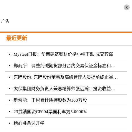
x
广告
最近更新
Mysteel日报：华南建筑钢材价格小幅下跌 成交较弱
郑商所：调整纯碱期货部分合约交易保证金标准和涨跌停板幅度
东睦股份: 东睦股份董事及高级管理人员提前终止减持计划暨减持股份结果公告
太保集团财务负责人兼总精算师张远瀚：投资收益率不存在利差损风险，长期仍向好
新雷能：王彬累计质押股数为160万股
23武清国资CP004票面利率为5.0000%
精心准备迎开学