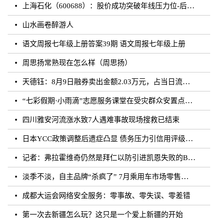
上海石化（600688）：股价成功突破年线压力位-后市看多（涨）（08-10）
山水画卷醉游人
语文周报七年级上册答案39期 语文周报七年级上册
周思扬常熟现在怎么样（周思扬）
天德钰：8月9日融券卖出金额2.03万元，占当日流出金额的0.41%
“七彩假期·小雨滴”志愿服务课堂在受灾群众安置点开课
四川雅安河流涨水致7人遇难事故现场搜救已结束
日本YCC政策调整后遗症凸显 债务压力引信用评级下调隐忧
记者：弗拉霍维奇仍然是拜仁以防引进凯恩失败的B方案
淡季不淡，自主品牌“杀疯了” 7月乘用车市场零售达177.5万辆
成都大运会网络安全服务：零事故、零失误、零差错
第一次去新疆怎么玩？这只是一个爱上新疆的开始