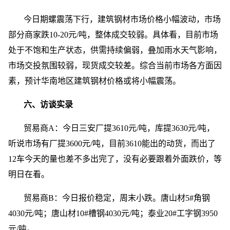
今日期螺震荡下行，建筑钢材市场价格小幅波动，市场
部分商家跌10-20元/吨，整体成交较弱。具体看，目前市场
处于不饱和生产状态，供需持续偏弱，叠加雨水天气影响，
市场交投氛围较弱，现货成交较差。综合当前市场各方面因
素，预计华南地区建筑钢材价格或将小幅震荡。
六、访谈实录
贸易商A：今日三安厂提3610元/吨，库提3630元/吨，
听说市场有厂提3600元/吨，目前3610能出的动货，而出了
12车今天的量也差不多出完了，没有必要跟着外面跌价，等
明日在看。
贸易商B：今日报价稳定，周末小跌。唐山材5#角钢
4030元/吨；唐山材10#槽钢4030元/吨；泰业20#工字钢3950
元/吨。