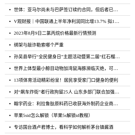
世体：亚马尔尚未与巴萨签订续约合同，但后者已得到门德斯承诺
V观财报｜中国联通上半年净利润同比增13.7% 拟10派0.796元
2023年8月9日二氯丙烷价格最新行情预测
绑架与敲诈勒索哪个严重
孙吴县举行“全民健身日”主题活动暨第二届“红石榴杯”羽毛球比赛
世界上体型最小鲸目动物加湾鼠海豚濒临灭绝，可能仅剩10至13头
13项体育活动精彩纷呈！居民享受家门口健身的便利
对“飙车炸街”者行政拘留25人 山东多部门联合加强噪声污染防治工作
翰宇药业：利拉鲁肽原料药已收获海外制药企业商业批订单
苹果5sid怎么解锁（苹果5s解锁id教程）
专访国台酒卢君博士，看科学如何解析茅台镇酱酒