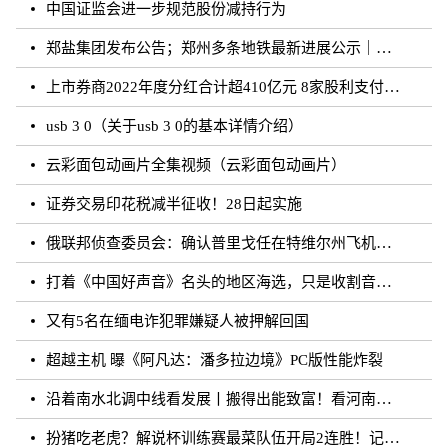
中国证监会进一步规范股份减持行为
郑盐集团发布公告；郑州多条地铁最新进展公示｜河南你早
上市券商2022年度分红合计超410亿元 8家股利支付率超50%
usb 3 0（关于usb 3 0的基本详情介绍）
云彩面包动画片全集视频（云彩面包动画片）
证券交易印花税减半征收！28日起实施
俄联邦侦查委员会：确认普里戈任在特维尔州飞机失事事件中遇难
打着《中国好声音》名头的地区海选，只是收割音乐梦想的圈钱游戏？
又有5名在缅电诈犯罪嫌疑人被押解回国
超越主机 曝《阿凡达：潘多拉边境》PC版性能炸裂
沿着南水北调中线看发展丨搬得出能致富！看河南各地“移民村”如何变身“宜民村”
扮猪吃老虎？解说杯训练赛最菜队伍开局2连胜！记得躺枪