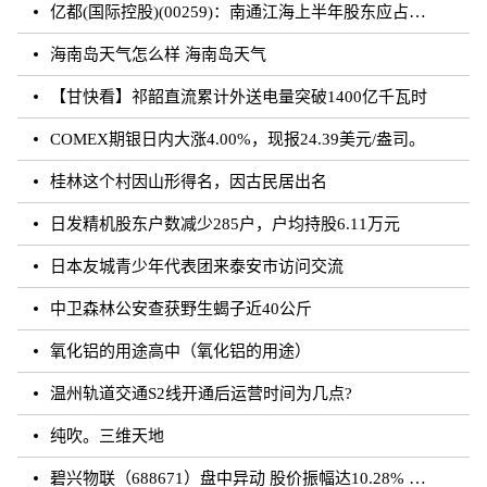
亿都(国际控股)(00259)：南通江海上半年股东应占溢利约3.62亿元 同比增加21.01%
海南岛天气怎么样 海南岛天气
【甘快看】祁韶直流累计外送电量突破1400亿千瓦时
COMEX期银日内大涨4.00%，现报24.39美元/盎司。
桂林这个村因山形得名，因古民居出名
日发精机股东户数减少285户，户均持股6.11万元
日本友城青少年代表团来泰安市访问交流
中卫森林公安查获野生蝎子近40公斤
氧化铝的用途高中（氧化铝的用途）
温州轨道交通S2线开通后运营时间为几点?
纯吹。三维天地
碧兴物联（688671）盘中异动 股价振幅达10.28% 跌7.03% 报55.2元（08-23）