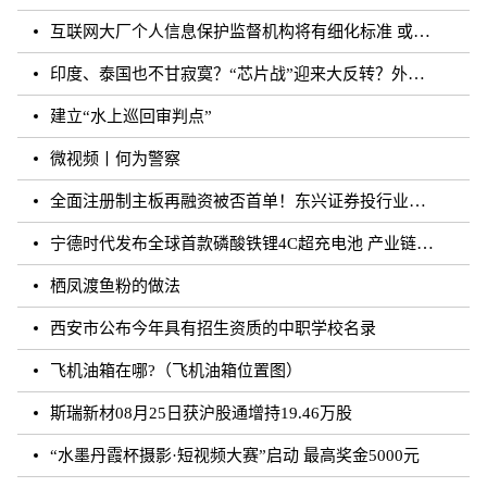
互联网大厂个人信息保护监督机构将有细化标准 或须六个月内完成组建
印度、泰国也不甘寂寞？“芯片战”迎来大反转？外媒：风云再起
建立“水上巡回审判点”
微视频丨何为警察
全面注册制主板再融资被否首单！东兴证券投行业务再遭打击
宁德时代发布全球首款磷酸铁锂4C超充电池 产业链上市公司相继规划和布局
栖凤渡鱼粉的做法
西安市公布今年具有招生资质的中职学校名录
飞机油箱在哪?（飞机油箱位置图）
斯瑞新材08月25日获沪股通增持19.46万股
“水墨丹霞杯摄影·短视频大赛”启动 最高奖金5000元