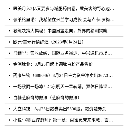
医美月入2亿又要参与减肥药内卷，爱美客的野心边界在哪？
佩莱格里诺：我希望在米兰学习成长 会与卢卡-罗梅罗团结互助
教练决策大揭秘！中国男篮走向，外界的猜测揭晓
欧元/美元行情综述（2023年8月24日）
马继华：营收放缓、国际业务减少，中兴通讯市场重心向国内靠拢？
金浦钛业：8月25日起上调钛白粉产品售价
药康生物（688046）8月24日主力资金净卖出367.31万元
一场秋雨一场凉！北京明天一早转晴，双休日降温雨再来
白糖芝麻饼的做法（芝麻饼的做法）
大立科技：8月23日融券卖出5300股，融资融券余额7.64亿元
小说/《职业疗愈师》第一章：闺蜜灵壳来求救，言闻雨对付暗灵