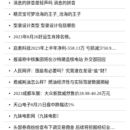
消息的拼音是轻声吗 消息的拼音
精灵宝可梦沧海的王子_沧海的王子
型录设计类型 型录设计包括哪些
2023年8月26好运生肖排名榜。
启奥科技2023年上半年净利-558.13万 亏损减少50.91%
报道称中核集团将在沙特建造核电站 外交部回应
人民网评：囤盐有必要吗？究竟谁在发谣“盐”财？
君威耗油怎么样？燃油经济性与实际驾驶数据揭秘
2023成都车展：大众新款威然售价28.98-40.28万元
天山电子8月25日盘中跌幅达5%
九妹电影网（九妹电影）
头部券商纷纷宣布下调交易佣金 后续将挖掘经纪业务佣金降费潜力