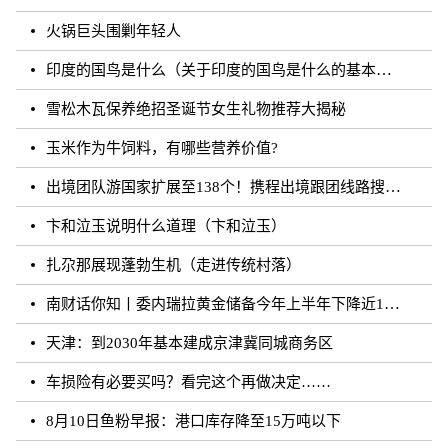
火锅巨头围剿年轻人
印度的国鸟是什么（关于印度的国鸟是什么的基本详情介绍）
雪松木瓦保养绝招圣诞节女生礼物推荐大揭秘
玉米作为牛饲料，有哪些营养价值?
出境团队游国家扩展至138个！携程出境跟团线路搜索涨超20倍
卞和泣玉说明什么道理（卞和泣玉）
扎尕那展现蓬勃生机（走进传统村落）
南财话你知丨委内瑞拉黄金储备今年上半年下降近12%，原因何在？广东“织网”记：全面迈入“高铁时代”，轨道沿线隆起大产业带
天津：到2030年基本建成京津冀同城商务区
车损险有必要买吗？看完这个再做决定……
8月10日鱼粉早报：港口库存降至15万吨以下