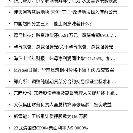
银河证券：供给收缩缓解库存压力 水泥需求缓慢恢复
涉天河智慧城地块!天河“三旧”改造地块标入库前公示
中国超四分之三人口能上网意味着什么？
德马科技：融资净偿还65.91万元，融资余额6918.76万元（08-28）
孕气来袭：总裁强势宠(关于孕气来袭：总裁强势宠简述)
海信上半年财报：归母净利润同比增141.45%，扣非归母净利润同比增195.10%
Mysteel日报：华南建筑钢材价格小幅下跌 成交较弱
郑商所：调整纯碱期货部分合约交易保证金标准和涨跌停板幅度
东睦股份: 东睦股份董事及高级管理人员提前终止减持计划暨减持股份结果公告
太保集团财务负责人兼总精算师张远瀚：投资收益率不存在利差损风险，长期仍向好
新雷能：王彬累计质押股数为160万股
23武清国资CP004票面利率为5.0000%