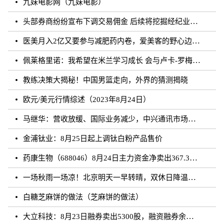
九妹电影网（九妹电影）
头部券商纷纷宣布下调交易佣金 后续将挖掘经纪业务佣金降费潜力
医美月入2亿又要参与减肥药内卷，爱美客的野心边界在哪？
佩莱格里诺：我希望在米兰学习成长 会与卢卡-罗梅罗团结互助
教练决策大揭秘！中国男篮走向，外界的猜测揭晓
欧元/美元行情综述（2023年8月24日）
马继华：营收放缓、国际业务减少，中兴通讯市场重心向国内靠拢？
金浦钛业：8月25日起上调钛白粉产品售价
药康生物（688046）8月24日主力资金净卖出367.31万元
一场秋雨一场凉！北京明天一早转晴，双休日降温雨再来
白糖芝麻饼的做法（芝麻饼的做法）
大立科技：8月23日融券卖出5300股，融资融券余额7.64亿元