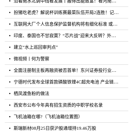
沿着南水北调中线看发展丨搬得出能致富！看河南各地“移民村”如何变身“宜民村”
扮猪吃老虎？解说杯训练赛最菜队伍开局2连胜！记得躺枪
互联网大厂个人信息保护监督机构将有细化标准 或须六个月内完成组建
印度、泰国也不甘寂寞？“芯片战”迎来大反转？外媒：风云再起
建立“水上巡回审判点”
微视频丨何为警察
全面注册制主板再融资被否首单！东兴证券投行业务再遭打击
宁德时代发布全球首款磷酸铁锂4C超充电池 产业链上市公司相继规划和布局
栖凤渡鱼粉的做法
西安市公布今年具有招生资质的中职学校名录
飞机油箱在哪?（飞机油箱位置图）
斯瑞新材08月25日获沪股通增持19.46万股