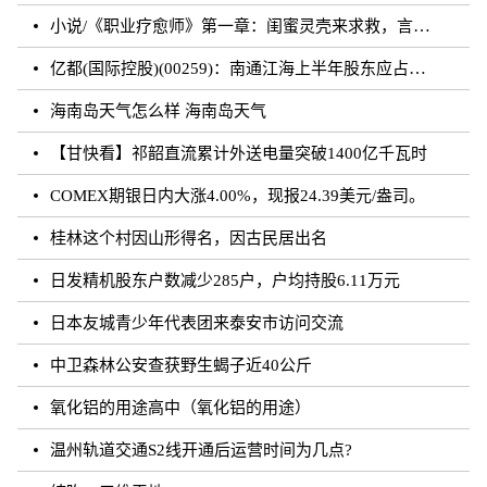
小说/《职业疗愈师》第一章：闺蜜灵壳来求救，言闻雨对付暗灵
亿都(国际控股)(00259)：南通江海上半年股东应占溢利约3.62亿元 同比增加21.01%
海南岛天气怎么样 海南岛天气
【甘快看】祁韶直流累计外送电量突破1400亿千瓦时
COMEX期银日内大涨4.00%，现报24.39美元/盎司。
桂林这个村因山形得名，因古民居出名
日发精机股东户数减少285户，户均持股6.11万元
日本友城青少年代表团来泰安市访问交流
中卫森林公安查获野生蝎子近40公斤
氧化铝的用途高中（氧化铝的用途）
温州轨道交通S2线开通后运营时间为几点?