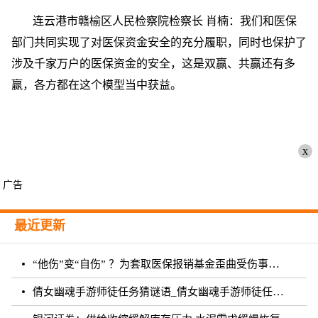
连云港市赣榆区人民检察院检察长 肖楠：我们和医保
部门共同实现了对医保资金安全的充分履职，同时也保护了
涉及千家万户的医保资金的安全，这是双赢、共赢还有多
赢，各方都在这个模型当中获益。
x
广告
最近更新
“他伤”变“自伤” ？为套取医保报销基金歪曲受伤事实 罚！
倩女幽魂手游师徒任务猜谜语_倩女幽魂手游师徒任务猜成语