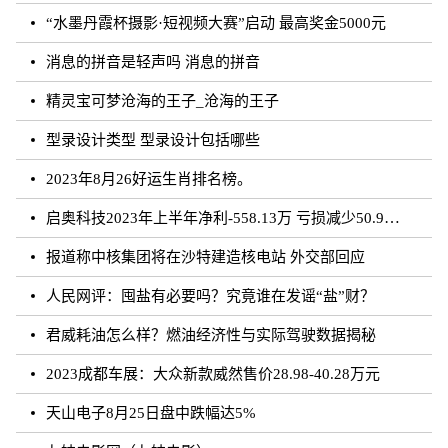
“水墨丹霞杯摄影·短视频大赛”启动 最高奖金5000元
消息的拼音是轻声吗 消息的拼音
精灵宝可梦沧海的王子_沧海的王子
型录设计类型 型录设计包括哪些
2023年8月26好运生肖排名榜。
启奥科技2023年上半年净利-558.13万 亏损减少50.91%
报道称中核集团将在沙特建造核电站 外交部回应
人民网评：囤盐有必要吗？究竟谁在发谣“盐”财？
君威耗油怎么样？燃油经济性与实际驾驶数据揭秘
2023成都车展：大众新款威然售价28.98-40.28万元
天山电子8月25日盘中跌幅达5%