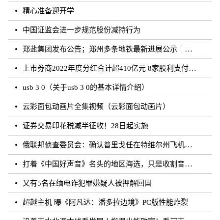
精心准备迎开学
中国证监会进一步规范股份减持行为
郑盐集团发布公告；郑州多条地铁最新进展公示｜河南你早
上市券商2022年度分红合计超410亿元 8家股利支付率超50%
usb 3 0（关于usb 3 0的基本详情介绍）
云彩面包动画片全集视频（云彩面包动画片）
证券交易印花税减半征收！28日起实施
俄联邦侦查委员会：确认普里戈任在特维尔州飞机失事事件中遇难
打着《中国好声音》名头的地区海选，只是收割音乐梦想的圈钱游戏？
又有5名在缅电诈犯罪嫌疑人被押解回国
超越主机 曝《阿凡达：潘多拉边境》PC版性能炸裂