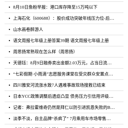
8月10日鱼粉早报：港口库存降至15万吨以下
上海石化（600688）：股价成功突破年线压力位-后市看多（涨）（08-10）
山水画卷醉游人
语文周报七年级上册答案39期 语文周报七年级上册
周思扬常熟现在怎么样（周思扬）
天德钰：8月9日融券卖出金额2.03万元，占当日流出金额的0.41%
“七彩假期·小雨滴”志愿服务课堂在受灾群众安置点开课
四川雅安河流涨水致7人遇难事故现场搜救已结束
日本YCC政策调整后遗症凸显 债务压力引信用评级下调隐忧
记者：弗拉霍维奇仍然是拜仁以防引进凯恩失败的B方案
淡季不淡，自主品牌“杀疯了” 7月乘用车市场零售达177.5万辆