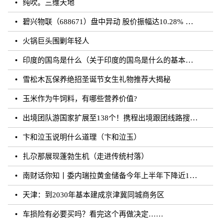
纯吹。三维天地
碧兴物联（688671）盘中异动 股价振幅达10.28% 跌7.03% 报55.2元（08-23）
火锅巨头围剿年轻人
印度的国鸟是什么（关于印度的国鸟是什么的基本详情介绍）
雪松木瓦保养绝招圣诞节女生礼物推荐大揭秘
玉米作为牛饲料，有哪些营养价值?
出境团队游国家扩展至138个！携程出境跟团线路搜索涨超20倍
卞和泣玉说明什么道理（卞和泣玉）
扎尕那展现蓬勃生机（走进传统村落）
南财话你知丨委内瑞拉黄金储备今年上半年下降近12%，原因何在？广东“织网”记：全面迈入“高铁时代”，轨道沿线隆起大产业带
天津：到2030年基本建成京津冀同城商务区
车损险有必要买吗？看完这个再做决定……