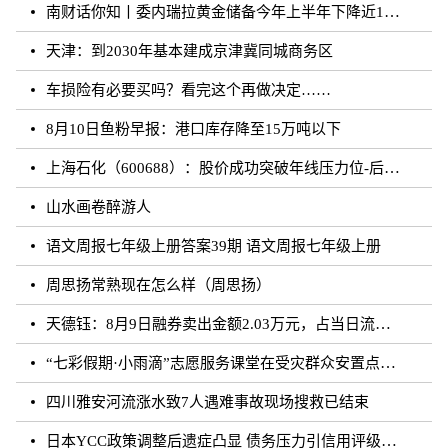
南财话你知丨委内瑞拉黄金储备今年上半年下降近12%，原因何在？广东“织网”记：全面迈入“高铁时代”，轨道沿线隆起大产业带
天津：到2030年基本建成京津冀同城商务区
车损险有必要买吗？看完这个再做决定……
8月10日鱼粉早报：港口库存降至15万吨以下
上海石化（600688）：股价成功突破年线压力位-后市看多（涨）（08-10）
山水画卷醉游人
语文周报七年级上册答案39期 语文周报七年级上册
周思扬常熟现在怎么样（周思扬）
天德钰：8月9日融券卖出金额2.03万元，占当日流出金额的0.41%
“七彩假期·小雨滴”志愿服务课堂在受灾群众安置点开课
四川雅安河流涨水致7人遇难事故现场搜救已结束
日本YCC政策调整后遗症凸显 债务压力引信用评级下调隐忧