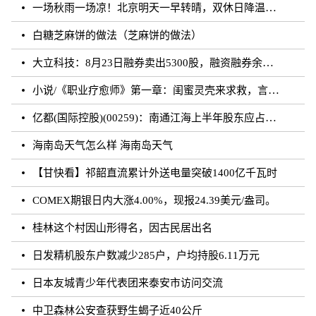
一场秋雨一场凉！北京明天一早转晴，双休日降温雨再来
白糖芝麻饼的做法（芝麻饼的做法）
大立科技：8月23日融券卖出5300股，融资融券余额7.64亿元
小说/《职业疗愈师》第一章：闺蜜灵壳来求救，言闻雨对付暗灵
亿都(国际控股)(00259)：南通江海上半年股东应占溢利约3.62亿元 同比增加21.01%
海南岛天气怎么样 海南岛天气
【甘快看】祁韶直流累计外送电量突破1400亿千瓦时
COMEX期银日内大涨4.00%，现报24.39美元/盎司。
桂林这个村因山形得名，因古民居出名
日发精机股东户数减少285户，户均持股6.11万元
日本友城青少年代表团来泰安市访问交流
中卫森林公安查获野生蝎子近40公斤