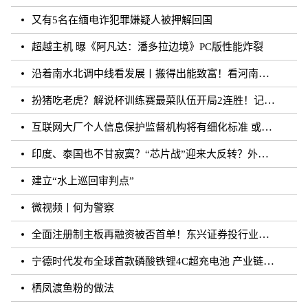
又有5名在缅电诈犯罪嫌疑人被押解回国
超越主机 曝《阿凡达：潘多拉边境》PC版性能炸裂
沿着南水北调中线看发展丨搬得出能致富！看河南各地“移民村”如何变身“宜民村”
扮猪吃老虎？解说杯训练赛最菜队伍开局2连胜！记得躺枪
互联网大厂个人信息保护监督机构将有细化标准 或须六个月内完成组建
印度、泰国也不甘寂寞？“芯片战”迎来大反转？外媒：风云再起
建立“水上巡回审判点”
微视频丨何为警察
全面注册制主板再融资被否首单！东兴证券投行业务再遭打击
宁德时代发布全球首款磷酸铁锂4C超充电池 产业链上市公司相继规划和布局
栖凤渡鱼粉的做法