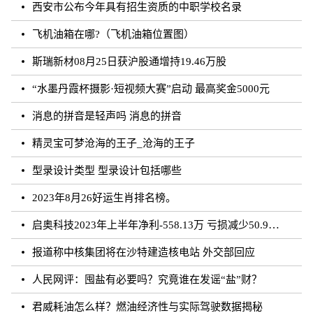
西安市公布今年具有招生资质的中职学校名录
飞机油箱在哪?（飞机油箱位置图）
斯瑞新材08月25日获沪股通增持19.46万股
“水墨丹霞杯摄影·短视频大赛”启动 最高奖金5000元
消息的拼音是轻声吗 消息的拼音
精灵宝可梦沧海的王子_沧海的王子
型录设计类型 型录设计包括哪些
2023年8月26好运生肖排名榜。
启奥科技2023年上半年净利-558.13万 亏损减少50.91%
报道称中核集团将在沙特建造核电站 外交部回应
人民网评：囤盐有必要吗？究竟谁在发谣“盐”财？
君威耗油怎么样？燃油经济性与实际驾驶数据揭秘