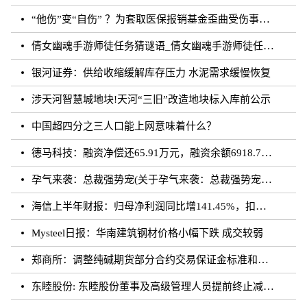
“他伤”变“自伤” ？为套取医保报销基金歪曲受伤事实 罚！
倩女幽魂手游师徒任务猜谜语_倩女幽魂手游师徒任务猜成语
银河证券：供给收缩缓解库存压力 水泥需求缓慢恢复
涉天河智慧城地块!天河“三旧”改造地块标入库前公示
中国超四分之三人口能上网意味着什么？
德马科技：融资净偿还65.91万元，融资余额6918.76万元（08-28）
孕气来袭：总裁强势宠(关于孕气来袭：总裁强势宠简述)
海信上半年财报：归母净利润同比增141.45%，扣非归母净利润同比增195.10%
Mysteel日报：华南建筑钢材价格小幅下跌 成交较弱
郑商所：调整纯碱期货部分合约交易保证金标准和涨跌停板幅度
东睦股份: 东睦股份董事及高级管理人员提前终止减持计划暨减持股份结果公告