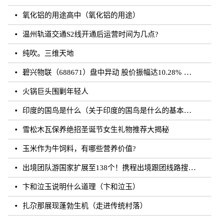
氧化铝的用途高中（氧化铝的用途）
温州轨道交通S2线开通后运营时间为几点?
纯吹。三维天地
碧兴物联（688671）盘中异动 股价振幅达10.28% 跌7.03% 报55.2元（08-23）
火锅巨头围剿年轻人
印度的国鸟是什么（关于印度的国鸟是什么的基本详情介绍）
雪松木瓦保养绝招圣诞节女生礼物推荐大揭秘
玉米作为牛饲料，有哪些营养价值?
出境团队游国家扩展至138个！携程出境跟团线路搜索涨超20倍
卞和泣玉说明什么道理（卞和泣玉）
扎尕那展现蓬勃生机（走进传统村落）