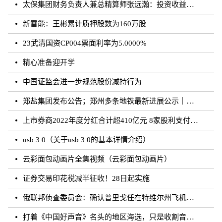
太保集团财务负责人兼总精算师张远瀚：投资收益率不存在利差损风险，长期仍向好
新雷能：王彬累计质押股数为160万股
23武清国资CP004票面利率为5.0000%
精心准备迎开学
中国证监会进一步规范股份减持行为
郑盐集团发布公告；郑州多条地铁最新进展公示｜河南你早
上市券商2022年度分红合计超410亿元 8家股利支付率超50%
usb 3 0（关于usb 3 0的基本详情介绍）
云彩面包动画片全集视频（云彩面包动画片）
证券交易印花税减半征收！28日起实施
俄联邦侦查委员会：确认普里戈任在特维尔州飞机失事事件中遇难
打着《中国好声音》名头的地区海选，只是收割音乐梦想的圈钱游戏？