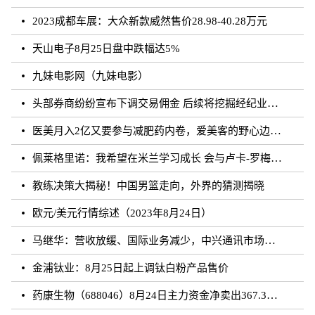
2023成都车展：大众新款威然售价28.98-40.28万元
天山电子8月25日盘中跌幅达5%
九妹电影网（九妹电影）
头部券商纷纷宣布下调交易佣金 后续将挖掘经纪业务佣金降费潜力
医美月入2亿又要参与减肥药内卷，爱美客的野心边界在哪？
佩莱格里诺：我希望在米兰学习成长 会与卢卡-罗梅罗团结互助
教练决策大揭秘！中国男篮走向，外界的猜测揭晓
欧元/美元行情综述（2023年8月24日）
马继华：营收放缓、国际业务减少，中兴通讯市场重心向国内靠拢？
金浦钛业：8月25日起上调钛白粉产品售价
药康生物（688046）8月24日主力资金净卖出367.31万元