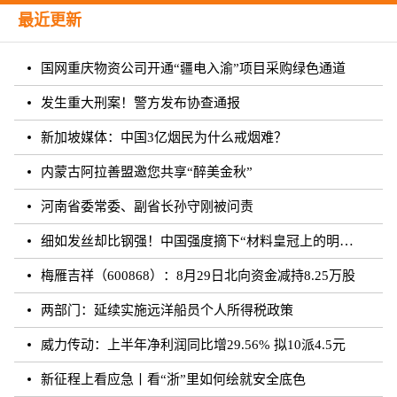
最近更新
国网重庆物资公司开通“疆电入渝”项目采购绿色通道
发生重大刑案！警方发布协查通报
新加坡媒体：中国3亿烟民为什么戒烟难？
内蒙古阿拉善盟邀您共享“醉美金秋”
河南省委常委、副省长孙守刚被问责
细如发丝却比钢强！中国强度摘下“材料皇冠上的明珠”
梅雁吉祥（600868）：8月29日北向资金减持8.25万股
两部门：延续实施远洋船员个人所得税政策
威力传动：上半年净利润同比增29.56% 拟10派4.5元
新征程上看应急丨看“浙”里如何绘就安全底色