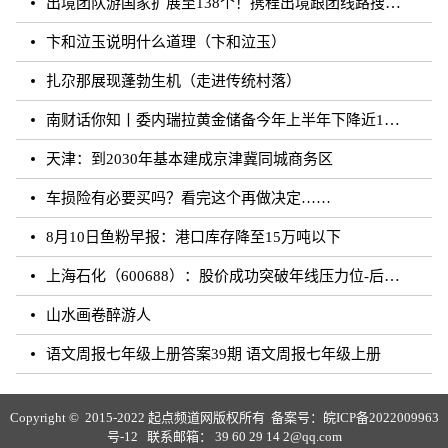
出境团队游国家扩展至138个！携程出境跟团线路搜索涨超20倍
卞和泣玉说明什么道理（卞和泣玉）
扎尕那展现蓬勃生机（走进传统村落）
南财话你知丨委内瑞拉黄金储备今年上半年下降近12%，原因何在？广东“织网”记：全面迈入“高铁时代”，轨道沿线隆起大产业带
天津：到2030年基本建成京津冀同城商务区
车损险有必要买吗？看完这个再做决定……
8月10日鱼粉早报：港口库存降至15万吨以下
上海石化（600688）：股价成功突破年线压力位-后市看多（涨）（08-10）
山水画卷醉游人
语文周报七年级上册答案39期 语文周报七年级上册
Copyright © 2015-2022 起点频道网版权所有 备案号：
皖ICP备2022009963
号-12
联系邮箱： 39 60 29 14 2@qq.com