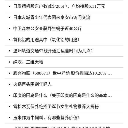
日发精机股东户数减少285户，户均持股6.11万元
日本友城青少年代表团来泰安市访问交流
中卫森林公安查获野生蝎子近40公斤
氧化铝的用途高中（氧化铝的用途）
温州轨道交通S2线开通后运营时间为几点?
纯吹。三维天地
碧兴物联（688671）盘中异动 股价振幅达10.28% 跌7.03% 报55.2元（08-23）
火锅巨头围剿年轻人
印度的国鸟是什么（关于印度的国鸟是什么的基本详情介绍）
雪松木瓦保养绝招圣诞节女生礼物推荐大揭秘
玉米作为牛饲料，有哪些营养价值?