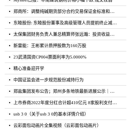
郑商所：调整纯碱期货部分合约交易保证金标准和涨跌停板幅度
东睦股份: 东睦股份董事及高级管理人员提前终止减持计划暨减持股份结果公告
太保集团财务负责人兼总精算师张远瀚：投资收益率不存在利差损风险，长期仍向好
新雷能：王彬累计质押股数为160万股
23武清国资CP004票面利率为5.0000%
精心准备迎开学
中国证监会进一步规范股份减持行为
郑盐集团发布公告；郑州多条地铁最新进展公示｜河南你早
上市券商2022年度分红合计超410亿元 8家股利支付率超50%
usb 3 0（关于usb 3 0的基本详情介绍）
云彩面包动画片全集视频（云彩面包动画片）