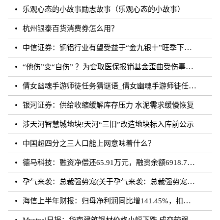
乐观心态的小故事励志故事（乐观心态的小故事）
杭州银泰百货消费券怎么用？
中信证券：铜铝行业有望受益于“金九银十”旺季下的需求增长
“他伤”变“自伤” ？为套取医保报销基金歪曲受伤事实 罚！
倩女幽魂手游师徒任务猜谜语_倩女幽魂手游师徒任务猜成语
银河证券：供给收缩缓解库存压力 水泥需求缓慢恢复
涉天河智慧城地块!天河“三旧”改造地块标入库前公示
中国超四分之三人口能上网意味着什么？
德马科技：融资净偿还65.91万元，融资余额6918.76万元（08-28）
孕气来袭：总裁强势宠(关于孕气来袭：总裁强势宠简述)
海信上半年财报：归母净利润同比增141.45%，扣非归母净利润同比增195.10%
Mysteel日报：华南建筑钢材价格小幅下跌 成交较弱