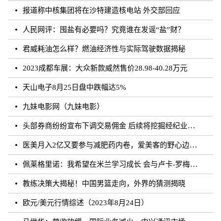
报道称中核集团将在沙特建造核电站 外交部回应
人民网评：囤盐有必要吗？究竟谁在发谣“盐”财？
君威耗油怎么样？燃油经济性与实际驾驶数据揭秘
2023成都车展：大众新款威然售价28.98-40.28万元
天山电子8月25日盘中跌幅达5%
九妹电影网（九妹电影）
头部券商纷纷宣布下调交易佣金 后续将挖掘经纪业务佣金降费潜力
医美月入2亿又要参与减肥药内卷，爱美客的野心边界在哪？
佩莱格里诺：我希望在米兰学习成长 会与卢卡-罗梅罗团结互助
教练决策大揭秘！中国男篮走向，外界的猜测揭晓
欧元/美元行情综述（2023年8月24日）