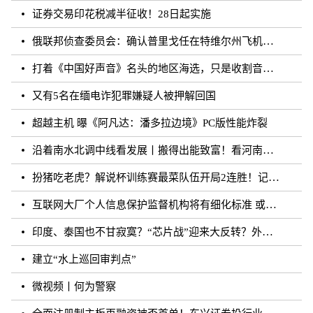
证券交易印花税减半征收！28日起实施
俄联邦侦查委员会：确认普里戈任在特维尔州飞机失事事件中遇难
打着《中国好声音》名头的地区海选，只是收割音乐梦想的圈钱游戏？
又有5名在缅电诈犯罪嫌疑人被押解回国
超越主机 曝《阿凡达：潘多拉边境》PC版性能炸裂
沿着南水北调中线看发展丨搬得出能致富！看河南各地“移民村”如何变身“宜民村”
扮猪吃老虎？解说杯训练赛最菜队伍开局2连胜！记得躺枪
互联网大厂个人信息保护监督机构将有细化标准 或须六个月内完成组建
印度、泰国也不甘寂寞？“芯片战”迎来大反转？外媒：风云再起
建立“水上巡回审判点”
微视频丨何为警察