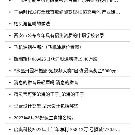
全面注册制主板再融资被否首单！东兴证券投行业务再遭打击
宁德时代发布全球首款磷酸铁锂4C超充电池 产业链上市公司相继规划和布局
栖凤渡鱼粉的做法
西安市公布今年具有招生资质的中职学校名录
飞机油箱在哪?（飞机油箱位置图）
斯瑞新材08月25日获沪股通增持19.46万股
“水墨丹霞杯摄影·短视频大赛”启动 最高奖金5000元
消息的拼音是轻声吗 消息的拼音
精灵宝可梦沧海的王子_沧海的王子
型录设计类型 型录设计包括哪些
2023年8月26好运生肖排名榜。
启奥科技2023年上半年净利-558.13万 亏损减少50.91%