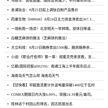
马继华：营收放缓、国际业务减少，中兴通讯市场重心向国内靠拢？
金浦钛业：8月25日起上调钛白粉产品售价
药康生物（688046）8月24日主力资金净卖出367.31万元
一场秋雨一场凉！北京明天一早转晴，双休日降温雨再来
白糖芝麻饼的做法（芝麻饼的做法）
大立科技：8月23日融券卖出5300股，融资融券余额7.64亿元
小说/《职业疗愈师》第一章：闺蜜灵壳来求救，言闻雨对付暗灵
亿都(国际控股)(00259)：南通江海上半年股东应占溢利约3.62亿元 同比增加21.01%
海南岛天气怎么样 海南岛天气
【甘快看】祁韶直流累计外送电量突破1400亿千瓦时
COMEX期银日内大涨4.00%，现报24.39美元/盎司。
桂林这个村因山形得名，因古民居出名