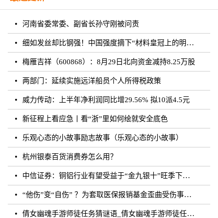
河南省委常委、副省长孙守刚被问责
细如发丝却比钢强！中国强度摘下“材料皇冠上的明珠”
梅雁吉祥（600868）：8月29日北向资金减持8.25万股
两部门：延续实施远洋船员个人所得税政策
威力传动：上半年净利润同比增29.56% 拟10派4.5元
新征程上看应急丨看“浙”里如何绘就安全底色
乐观心态的小故事励志故事（乐观心态的小故事）
杭州银泰百货消费券怎么用？
中信证券：铜铝行业有望受益于“金九银十”旺季下的需求增长
“他伤”变“自伤” ？为套取医保报销基金歪曲受伤事实 罚！
倩女幽魂手游师徒任务猜谜语_倩女幽魂手游师徒任务猜成语