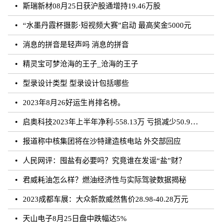
斯瑞新材08月25日获沪股通增持19.46万股
“水墨丹霞杯摄影·短视频大赛”启动 最高奖金5000元
消息的拼音是轻声吗 消息的拼音
精灵宝可梦沧海的王子_沧海的王子
型录设计类型 型录设计包括哪些
2023年8月26好运生肖排名榜。
启奥科技2023年上半年净利-558.13万 亏损减少50.91%
报道称中核集团将在沙特建造核电站 外交部回应
人民网评：囤盐有必要吗？究竟谁在发谣“盐”财？
君威耗油怎么样？燃油经济性与实际驾驶数据揭秘
2023成都车展：大众新款威然售价28.98-40.28万元
天山电子8月25日盘中跌幅达5%