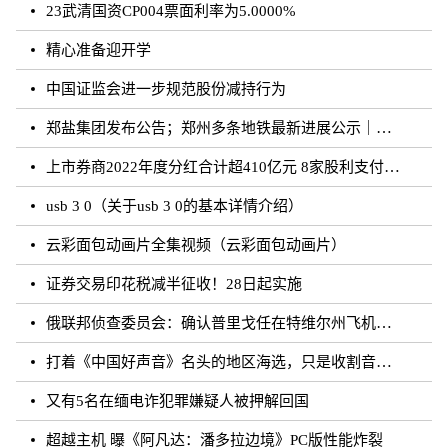
23武清国资CP004票面利率为5.0000%
精心准备迎开学
中国证监会进一步规范股份减持行为
郑盐集团发布公告；郑州多条地铁最新进展公示｜河南你早
上市券商2022年度分红合计超410亿元 8家股利支付率超50%
usb 3 0（关于usb 3 0的基本详情介绍）
云彩面包动画片全集视频（云彩面包动画片）
证券交易印花税减半征收！28日起实施
俄联邦侦查委员会：确认普里戈任在特维尔州飞机失事事件中遇难
打着《中国好声音》名头的地区海选，只是收割音乐梦想的圈钱游戏？
又有5名在缅电诈犯罪嫌疑人被押解回国
超越主机 曝《阿凡达：潘多拉边境》PC版性能炸裂