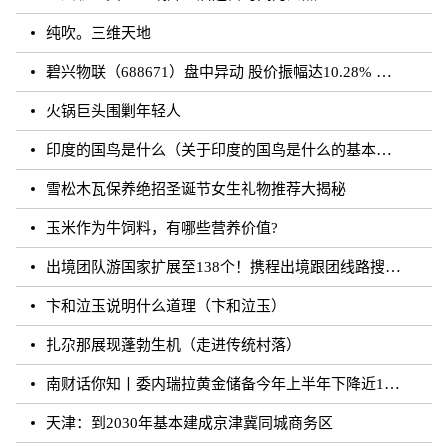
纯吹。三维天地
碧兴物联（688671）盘中异动 股价振幅达10.28% 跌7.03% 报55.2元（08-23）
火锅巨头围剿年轻人
印度的国鸟是什么（关于印度的国鸟是什么的基本详情介绍）
雪松木瓦保养绝招圣诞节女生礼物推荐大揭秘
玉米作为牛饲料，有哪些营养价值?
出境团队游国家扩展至138个！携程出境跟团线路搜索涨超20倍
卞和泣玉说明什么道理（卞和泣玉）
扎尕那展现蓬勃生机（走进传统村落）
南财话你知丨委内瑞拉黄金储备今年上半年下降近12%，原因何在？广东“织网”记：全面迈入“高铁时代”，轨道沿线隆起大产业带
天津：到2030年基本建成京津冀同城商务区