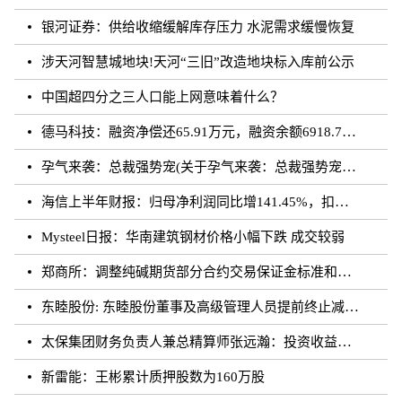
银河证券：供给收缩缓解库存压力 水泥需求缓慢恢复
涉天河智慧城地块!天河“三旧”改造地块标入库前公示
中国超四分之三人口能上网意味着什么？
德马科技：融资净偿还65.91万元，融资余额6918.76万元（08-28）
孕气来袭：总裁强势宠(关于孕气来袭：总裁强势宠简述)
海信上半年财报：归母净利润同比增141.45%，扣非归母净利润同比增195.10%
Mysteel日报：华南建筑钢材价格小幅下跌 成交较弱
郑商所：调整纯碱期货部分合约交易保证金标准和涨跌停板幅度
东睦股份: 东睦股份董事及高级管理人员提前终止减持计划暨减持股份结果公告
太保集团财务负责人兼总精算师张远瀚：投资收益率不存在利差损风险，长期仍向好
新雷能：王彬累计质押股数为160万股