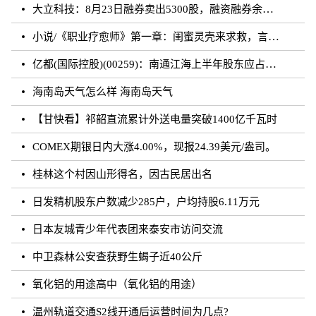
大立科技：8月23日融券卖出5300股，融资融券余额7.64亿元
小说/《职业疗愈师》第一章：闺蜜灵壳来求救，言闻雨对付暗灵
亿都(国际控股)(00259)：南通江海上半年股东应占溢利约3.62亿元 同比增加21.01%
海南岛天气怎么样 海南岛天气
【甘快看】祁韶直流累计外送电量突破1400亿千瓦时
COMEX期银日内大涨4.00%，现报24.39美元/盎司。
桂林这个村因山形得名，因古民居出名
日发精机股东户数减少285户，户均持股6.11万元
日本友城青少年代表团来泰安市访问交流
中卫森林公安查获野生蝎子近40公斤
氧化铝的用途高中（氧化铝的用途）
温州轨道交通S2线开通后运营时间为几点?