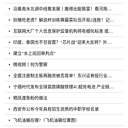
沿着南水北调中线看发展丨搬得出能致富！看河南各地“移民村”如何变身“宜民村”
扮猪吃老虎？解说杯训练赛最菜队伍开局2连胜！记得躺枪
互联网大厂个人信息保护监督机构将有细化标准 或须六个月内完成组建
印度、泰国也不甘寂寞？“芯片战”迎来大反转？外媒：风云再起
建立“水上巡回审判点”
微视频丨何为警察
全面注册制主板再融资被否首单！东兴证券投行业务再遭打击
宁德时代发布全球首款磷酸铁锂4C超充电池 产业链上市公司相继规划和布局
栖凤渡鱼粉的做法
西安市公布今年具有招生资质的中职学校名录
飞机油箱在哪?（飞机油箱位置图）