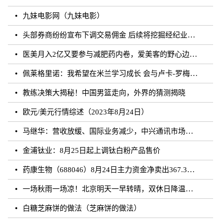
九妹电影网（九妹电影）
头部券商纷纷宣布下调交易佣金 后续将挖掘经纪业务佣金降费潜力
医美月入2亿又要参与减肥药内卷，爱美客的野心边界在哪？
佩莱格里诺：我希望在米兰学习成长 会与卢卡-罗梅罗团结互助
教练决策大揭秘！中国男篮走向，外界的猜测揭晓
欧元/美元行情综述（2023年8月24日）
马继华：营收放缓、国际业务减少，中兴通讯市场重心向国内靠拢？
金浦钛业：8月25日起上调钛白粉产品售价
药康生物（688046）8月24日主力资金净卖出367.31万元
一场秋雨一场凉！北京明天一早转晴，双休日降温雨再来
白糖芝麻饼的做法（芝麻饼的做法）