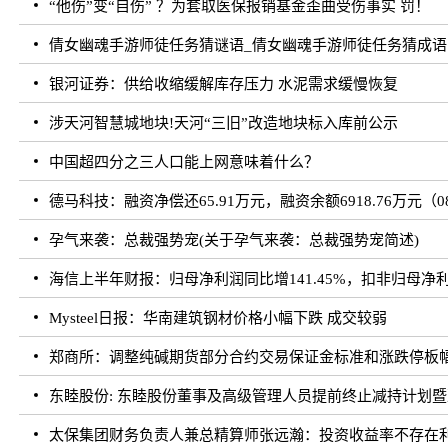
“他伤”变“自伤” ？为套取医保报销基金歪曲受伤事实 罚！
倩女幽魂手游师徒任务猜谜语_倩女幽魂手游师徒任务猜成语
银河证券：供给收缩缓解库存压力 水泥需求缓慢恢复
涉天河智慧城地块!天河“三旧”改造地块标入库前公示
中国超四分之三人口能上网意味着什么？
德马科技：融资净偿还65.91万元，融资余额6918.76万元（08
孕气来袭：总裁强势宠(关于孕气来袭：总裁强势宠简述)
海信上半年财报：归母净利润同比增141.45%，扣非归母净利润
Mysteel日报：华南建筑钢材价格小幅下跌 成交较弱
郑商所：调整纯碱期货部分合约交易保证金标准和涨跌停板
东睦股份: 东睦股份董事及高级管理人员提前终止减持计划
太保集团财务负责人兼总精算师张远瀚：投资收益率不存在