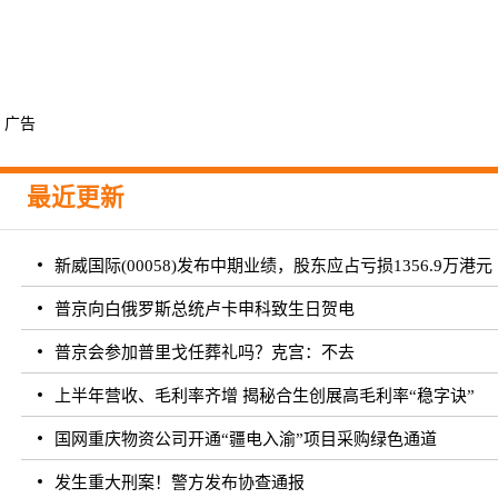
广告
最近更新
新威国际(00058)发布中期业绩，股东应占亏损1356.9万港元 
普京向白俄罗斯总统卢卡申科致生日贺电
普京会参加普里戈任葬礼吗？克宫：不去
上半年营收、毛利率齐增 揭秘合生创展高毛利率“稳字诀”
国网重庆物资公司开通“疆电入渝”项目采购绿色通道
发生重大刑案！警方发布协查通报