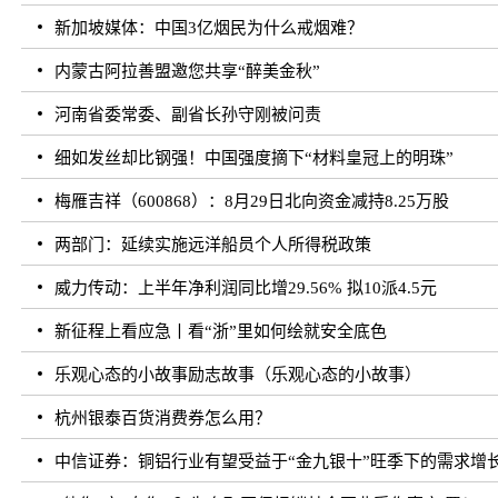
新加坡媒体：中国3亿烟民为什么戒烟难？
内蒙古阿拉善盟邀您共享“醉美金秋”
河南省委常委、副省长孙守刚被问责
细如发丝却比钢强！中国强度摘下“材料皇冠上的明珠”
梅雁吉祥（600868）：8月29日北向资金减持8.25万股
两部门：延续实施远洋船员个人所得税政策
威力传动：上半年净利润同比增29.56% 拟10派4.5元
新征程上看应急丨看“浙”里如何绘就安全底色
乐观心态的小故事励志故事（乐观心态的小故事）
杭州银泰百货消费券怎么用？
中信证券：铜铝行业有望受益于“金九银十”旺季下的需求增