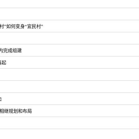
”如何变身“宜民村”
内完成组建
再起
击
司相继规划和布局