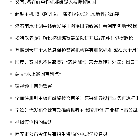
又有5名在缅电诈犯罪嫌疑人被押解回国
超越主机 曝《阿凡达：潘多拉边境》PC版性能炸裂
沿着南水北调中线看发展丨搬得出能致富！看河南各地“移民村
扮猪吃老虎？解说杯训练赛最菜队伍开局2连胜！记得躺枪
互联网大厂个人信息保护监督机构将有细化标准 或须六个月
印度、泰国也不甘寂寞？“芯片战”迎来大反转？外媒：风云
建立“水上巡回审判点”
微视频丨何为警察
全面注册制主板再融资被否首单！东兴证券投行业务再遭打
宁德时代发布全球首款磷酸铁锂4C超充电池 产业链上市公
栖凤渡鱼粉的做法
西安市公布今年具有招生资质的中职学校名录