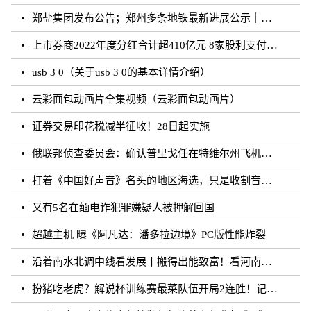
郑盐集团发布公告；郑州多条地铁最新进展公示｜河南你早
上市券商2022年度分红合计超410亿元 8家股利支付率超50%
usb 3 0（关于usb 3 0的基本详情介绍）
云彩面包动画片全集视频（云彩面包动画片）
证券交易印花税减半征收！28日起实施
俄联邦侦查委员会：确认普里戈任在特维尔州飞机失事事件中遇难
打着《中国好声音》名头的地区海选，只是收割音乐梦想的圈钱游戏？
又有5名在缅电诈犯罪嫌疑人被押解回国
超越主机 曝《阿凡达：潘多拉边境》PC版性能炸裂
沿着南水北调中线看发展丨搬得出能致富！看河南各地“移民村”如何变身“宜民村”
扮猪吃老虎？解说杯训练赛最菜队伍开局2连胜！记得躺枪