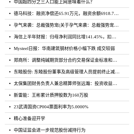
中国超四分之三人口能上网意味着什么？
德马科技：融资净偿还65.91万元，融资余额6918.76万元（08-28）
孕气来袭：总裁强势宠(关于孕气来袭：总裁强势宠简述)
海信上半年财报：归母净利润同比增141.45%，扣非归母净利润同比增195.10%
Mysteel日报：华南建筑钢材价格小幅下跌 成交较弱
郑商所：调整纯碱期货部分合约交易保证金标准和涨跌停板幅度
东睦股份: 东睦股份董事及高级管理人员提前终止减持计划暨减持股份结果公告
太保集团财务负责人兼总精算师张远瀚：投资收益率不存在利差损风险，长期仍向好
新雷能：王彬累计质押股数为160万股
23武清国资CP004票面利率为5.0000%
精心准备迎开学
中国证监会进一步规范股份减持行为