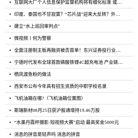
互联网大厂个人信息保护监督机构将有细化标准 或须六个月内完成组建
印度、泰国也不甘寂寞？“芯片战”迎来大反转？外媒：风云再起
建立“水上巡回审判点”
微视频丨何为警察
全面注册制主板再融资被否首单！东兴证券投行业务再遭打击
宁德时代发布全球首款磷酸铁锂4C超充电池 产业链上市公司相继规划和布局
栖凤渡鱼粉的做法
西安市公布今年具有招生资质的中职学校名录
飞机油箱在哪?（飞机油箱位置图）
斯瑞新材08月25日获沪股通增持19.46万股
“水墨丹霞杯摄影·短视频大赛”启动 最高奖金5000元
消息的拼音是轻声吗 消息的拼音