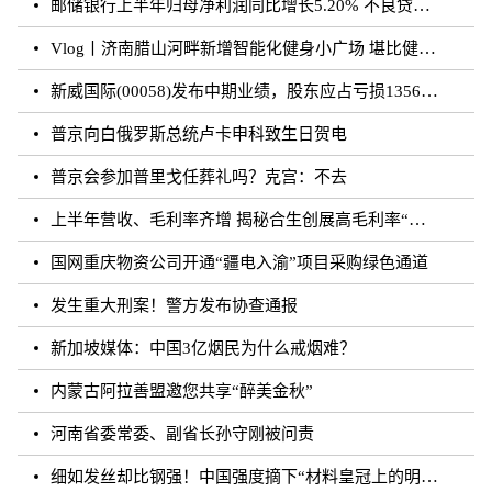
邮储银行上半年归母净利润同比增长5.20% 不良贷款率0.81%
Vlog丨济南腊山河畔新增智能化健身小广场 堪比健身房
新威国际(00058)发布中期业绩，股东应占亏损1356.9万港元 同比扩大47.89%
普京向白俄罗斯总统卢卡申科致生日贺电
普京会参加普里戈任葬礼吗？克宫：不去
上半年营收、毛利率齐增 揭秘合生创展高毛利率“稳字诀”
国网重庆物资公司开通“疆电入渝”项目采购绿色通道
发生重大刑案！警方发布协查通报
新加坡媒体：中国3亿烟民为什么戒烟难？
内蒙古阿拉善盟邀您共享“醉美金秋”
河南省委常委、副省长孙守刚被问责
细如发丝却比钢强！中国强度摘下“材料皇冠上的明珠”