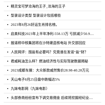
精灵宝可梦沧海的王子_沧海的王子
型录设计类型 型录设计包括哪些
2023年8月26好运生肖排名榜。
启奥科技2023年上半年净利-558.13万 亏损减少50.91%
报道称中核集团将在沙特建造核电站 外交部回应
人民网评：囤盐有必要吗？究竟谁在发谣“盐”财？
君威耗油怎么样？燃油经济性与实际驾驶数据揭秘
2023成都车展：大众新款威然售价28.98-40.28万元
天山电子8月25日盘中跌幅达5%
九妹电影网（九妹电影）
头部券商纷纷宣布下调交易佣金 后续将挖掘经纪业务佣金降费潜力