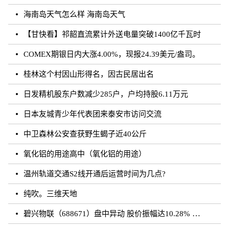
海南岛天气怎么样 海南岛天气
【甘快看】祁韶直流累计外送电量突破1400亿千瓦时
COMEX期银日内大涨4.00%，现报24.39美元/盎司。
桂林这个村因山形得名，因古民居出名
日发精机股东户数减少285户，户均持股6.11万元
日本友城青少年代表团来泰安市访问交流
中卫森林公安查获野生蝎子近40公斤
氧化铝的用途高中（氧化铝的用途）
温州轨道交通S2线开通后运营时间为几点?
纯吹。三维天地
碧兴物联（688671）盘中异动 股价振幅达10.28% 跌7.03% 报55.2元（08-23）