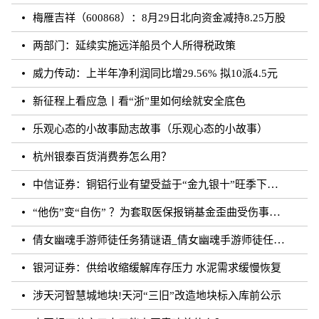
梅雁吉祥（600868）：8月29日北向资金减持8.25万股
两部门：延续实施远洋船员个人所得税政策
威力传动：上半年净利润同比增29.56% 拟10派4.5元
新征程上看应急丨看“浙”里如何绘就安全底色
乐观心态的小故事励志故事（乐观心态的小故事）
杭州银泰百货消费券怎么用？
中信证券：铜铝行业有望受益于“金九银十”旺季下的需求增长
“他伤”变“自伤” ？为套取医保报销基金歪曲受伤事实 罚！
倩女幽魂手游师徒任务猜谜语_倩女幽魂手游师徒任务猜成语
银河证券：供给收缩缓解库存压力 水泥需求缓慢恢复
涉天河智慧城地块!天河“三旧”改造地块标入库前公示