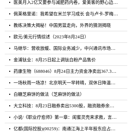
医美月入2亿又要参与减肥药内卷，爱美客的野心边界在哪？
佩莱格里诺：我希望在米兰学习成长 会与卢卡-罗梅罗团结互助
教练决策大揭秘！中国男篮走向，外界的猜测揭晓
欧元/美元行情综述（2023年8月24日）
马继华：营收放缓、国际业务减少，中兴通讯市场重心向国内靠拢？
金浦钛业：8月25日起上调钛白粉产品售价
药康生物（688046）8月24日主力资金净卖出367.31万元
一场秋雨一场凉！北京明天一早转晴，双休日降温雨再来
白糖芝麻饼的做法（芝麻饼的做法）
大立科技：8月23日融券卖出5300股，融资融券余额7.64亿元
小说/《职业疗愈师》第一章：闺蜜灵壳来求救，言闻雨对付暗灵
亿都(国际控股)(00259)：南通江海上半年股东应占溢利约3.62亿元 同比增加21.01%