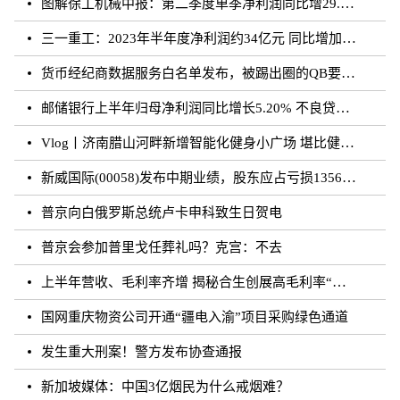
图解徐工机械中报：第二季度单季净利润同比增29.35%
三一重工：2023年半年度净利润约34亿元 同比增加29.07%
货币经纪商数据服务白名单发布，被踢出圈的QB要回归了？
邮储银行上半年归母净利润同比增长5.20% 不良贷款率0.81%
Vlog丨济南腊山河畔新增智能化健身小广场 堪比健身房
新威国际(00058)发布中期业绩，股东应占亏损1356.9万港元 同比扩大47.89%
普京向白俄罗斯总统卢卡申科致生日贺电
普京会参加普里戈任葬礼吗？克宫：不去
上半年营收、毛利率齐增 揭秘合生创展高毛利率“稳字诀”
国网重庆物资公司开通“疆电入渝”项目采购绿色通道
发生重大刑案！警方发布协查通报
新加坡媒体：中国3亿烟民为什么戒烟难？