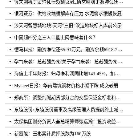
倩女幽魂手游师徒任务猜谜语_倩女幽魂手游师徒任务猜成语
银河证券：供给收缩缓解库存压力 水泥需求缓慢恢复
涉天河智慧城地块!天河“三旧”改造地块标入库前公示
中国超四分之三人口能上网意味着什么？
德马科技：融资净偿还65.91万元，融资余额6918.76万元（08-28）
孕气来袭：总裁强势宠(关于孕气来袭：总裁强势宠简述)
海信上半年财报：归母净利润同比增141.45%，扣非归母净利润同比增195.10%
Mysteel日报：华南建筑钢材价格小幅下跌 成交较弱
郑商所：调整纯碱期货部分合约交易保证金标准和涨跌停板幅度
东睦股份: 东睦股份董事及高级管理人员提前终止减持计划暨减持股份结果公告
太保集团财务负责人兼总精算师张远瀚：投资收益率不存在利差损风险，长期仍向好
新雷能：王彬累计质押股数为160万股