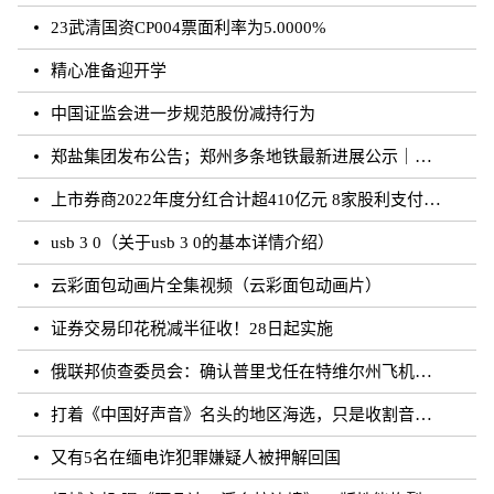
23武清国资CP004票面利率为5.0000%
精心准备迎开学
中国证监会进一步规范股份减持行为
郑盐集团发布公告；郑州多条地铁最新进展公示｜河南你早
上市券商2022年度分红合计超410亿元 8家股利支付率超50%
usb 3 0（关于usb 3 0的基本详情介绍）
云彩面包动画片全集视频（云彩面包动画片）
证券交易印花税减半征收！28日起实施
俄联邦侦查委员会：确认普里戈任在特维尔州飞机失事事件中遇难
打着《中国好声音》名头的地区海选，只是收割音乐梦想的圈钱游戏？
又有5名在缅电诈犯罪嫌疑人被押解回国