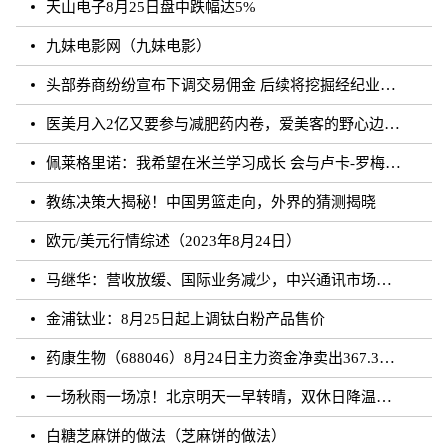
天山电子8月25日盘中跌幅达5%
九妹电影网（九妹电影）
头部券商纷纷宣布下调交易佣金 后续将挖掘经纪业务佣金降费潜力
医美月入2亿又要参与减肥药内卷，爱美客的野心边界在哪？
佩莱格里诺：我希望在米兰学习成长 会与卢卡-罗梅罗团结互助
教练决策大揭秘！中国男篮走向，外界的猜测揭晓
欧元/美元行情综述（2023年8月24日）
马继华：营收放缓、国际业务减少，中兴通讯市场重心向国内靠拢？
金浦钛业：8月25日起上调钛白粉产品售价
药康生物（688046）8月24日主力资金净卖出367.31万元
一场秋雨一场凉！北京明天一早转晴，双休日降温雨再来
白糖芝麻饼的做法（芝麻饼的做法）