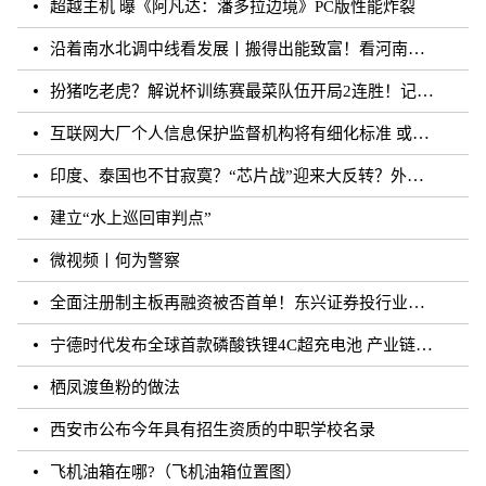
超越主机 曝《阿凡达：潘多拉边境》PC版性能炸裂
沿着南水北调中线看发展丨搬得出能致富！看河南各地“移民村”如何变身“宜民村”
扮猪吃老虎？解说杯训练赛最菜队伍开局2连胜！记得躺枪
互联网大厂个人信息保护监督机构将有细化标准 或须六个月内完成组建
印度、泰国也不甘寂寞？“芯片战”迎来大反转？外媒：风云再起
建立“水上巡回审判点”
微视频丨何为警察
全面注册制主板再融资被否首单！东兴证券投行业务再遭打击
宁德时代发布全球首款磷酸铁锂4C超充电池 产业链上市公司相继规划和布局
栖凤渡鱼粉的做法
西安市公布今年具有招生资质的中职学校名录
飞机油箱在哪?（飞机油箱位置图）