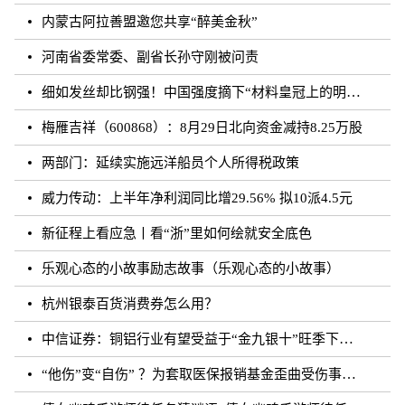
内蒙古阿拉善盟邀您共享“醉美金秋”
河南省委常委、副省长孙守刚被问责
细如发丝却比钢强！中国强度摘下“材料皇冠上的明珠”
梅雁吉祥（600868）：8月29日北向资金减持8.25万股
两部门：延续实施远洋船员个人所得税政策
威力传动：上半年净利润同比增29.56% 拟10派4.5元
新征程上看应急丨看“浙”里如何绘就安全底色
乐观心态的小故事励志故事（乐观心态的小故事）
杭州银泰百货消费券怎么用？
中信证券：铜铝行业有望受益于“金九银十”旺季下的需求增长
“他伤”变“自伤” ？为套取医保报销基金歪曲受伤事实 罚！