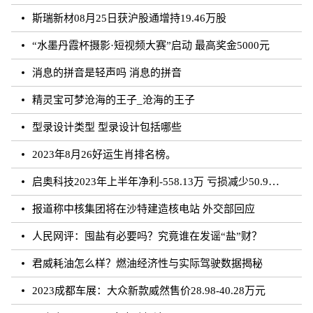
斯瑞新材08月25日获沪股通增持19.46万股
“水墨丹霞杯摄影·短视频大赛”启动 最高奖金5000元
消息的拼音是轻声吗 消息的拼音
精灵宝可梦沧海的王子_沧海的王子
型录设计类型 型录设计包括哪些
2023年8月26好运生肖排名榜。
启奥科技2023年上半年净利-558.13万 亏损减少50.91%
报道称中核集团将在沙特建造核电站 外交部回应
人民网评：囤盐有必要吗？究竟谁在发谣“盐”财？
君威耗油怎么样？燃油经济性与实际驾驶数据揭秘
2023成都车展：大众新款威然售价28.98-40.28万元