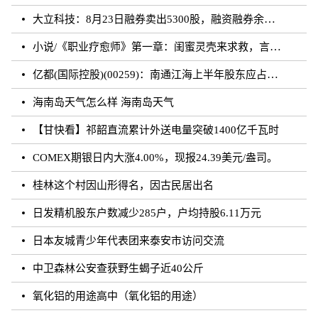
大立科技：8月23日融券卖出5300股，融资融券余额7.64亿元
小说/《职业疗愈师》第一章：闺蜜灵壳来求救，言闻雨对付暗灵
亿都(国际控股)(00259)：南通江海上半年股东应占溢利约3.62亿元 同比增加21.01%
海南岛天气怎么样 海南岛天气
【甘快看】祁韶直流累计外送电量突破1400亿千瓦时
COMEX期银日内大涨4.00%，现报24.39美元/盎司。
桂林这个村因山形得名，因古民居出名
日发精机股东户数减少285户，户均持股6.11万元
日本友城青少年代表团来泰安市访问交流
中卫森林公安查获野生蝎子近40公斤
氧化铝的用途高中（氧化铝的用途）