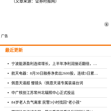
（文章来源：证券时报网）
x
广告
最近更新
宁波能源盈利连续增长，上半年净利润接近翻倍，研发支出行业前列，新能源业务顺利发展
航天电器：8月30日融券净卖出2600股，连续3日累计净卖出7.09万股
佩恩天道超 慢镜头（佩恩天道专属装逼台词
中广核技江苏常州北辐照中心正式投运
84岁老人负气离家 民警3小时找回“老小孩”