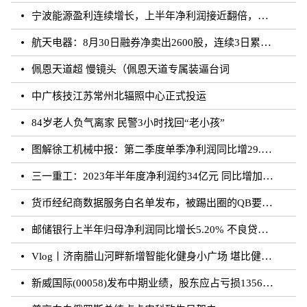
宁波能源盈利连续增长，上半年净利润接近翻倍，研发支出行业前列，新能源业务顺利发展
航天电器：8月30日融券净卖出2600股，连续3日累计净卖出7.09万股
佩恩天道超 慢镜头（佩恩天道专属装逼台词
中广核技江苏常州北辐照中心正式投运
84岁老人负气离家 民警3小时找回“老小孩”
图解徐工机械中报：第二季度单季净利润同比增29.35%
三一重工：2023年半年度净利润约34亿元 同比增加29.07%
货币经纪商数据服务白名单发布，被踢出圈的QB要回归了？
邮储银行上半年归母净利润同比增长5.20% 不良贷款率0.81%
Vlog丨济南腊山河畔新增智能化健身小广场 堪比健身房
新威国际(00058)发布中期业绩，股东应占亏损1356.9万港元 同比扩大47.89%