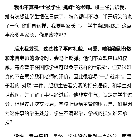
我也不算是*个被学生“挑衅”的老师。
班主任告诉我，
她有次想让学生把值日做了，怎么都叫不动，半开玩笑的说
了一句“你们再这样，我要叫家长了。”学生当即回怼：这点
事都要叫家长，你是废物吗？
后来我发现，这些孩子平时礼貌、可爱，唯独碰到分数
和来自老师的命令时，会马上反弹。
他们不喜欢应试和权
威，寄希望于在国际学校可以免于这样的“情况”，但又很难
真的不在意分数和老师的评价，因此很容易“一点就炸”。至
于我的“对联”事件，起初主管看完我的打分逻辑、和学生对
话截图，并了解了事情经过后，他非常生气，认定是学生过
分。但经过几次交涉后，学校上级给主管的压力是，如果因
为这件事给学生处分，学生不满退学，学校的损失谁来承
担？
没错，我来承担。最终，学生没有受到一点处分。而我