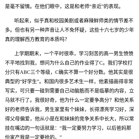
是毫不留情。在他们眼中，这是和老师“亲近”的表现。
听起来，似乎真和校园美剧或者麻辣鲜师类的情节差不
多。但也有另一种声音让人不免怀疑，这些十六七岁的少年
真的理解西方教育的本质吗？
上学期期末，一个平时很乖，学习刻苦的高一男生愤愤
不平地找到我，想问为什么自己的作业得了C。我们学校打
分只有ABC三个等级，C确实不算一个好分数。他其实是很
典型的“好学生”。和国内很多艺术生一样，他素描画得非常
写实，可只要一碰到需要自己动脑筋而不是临摹的内容，立
马就不行了。我很好奇，他为什么一定要争高分？和他关系
好的老师告诉我，男生家里有个妹妹，长得漂亮学习好，深
得父母偏爱，他从小是在和妹妹的竞争关系中长大，所以常
挂在嘴边的一句话就是：“我一定要努力学习，以后爸妈那
份家产我是一定要抢的。”