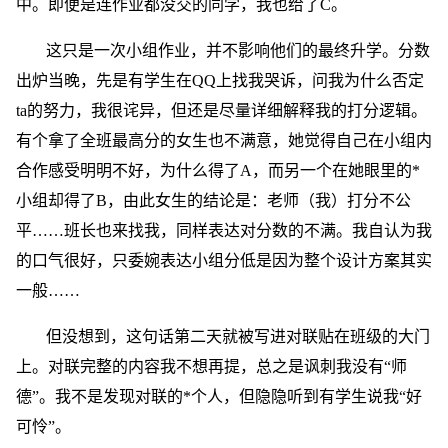
中。即便是连作业都没交的同学，我也给了C。
这只是一次小组作业，并不影响他们的最终升学。分数
出炉当晚，先是有学生在QQ上找我哭诉，问我为什么否定
ta的努力，我很诧异，但还是尽量详细解释我的打分逻辑。
有个拿了全班最高分的女生也不满意，她觉得自己在小组内
合作感受明明不好，为什么得了A，而另一个在她眼里的*
小组却得了B，由此女生的结论是：老师（我）打分不公
平……班长也来找我，同样表达对分数的不满。我自认为我
的口气很好，只委婉表达小组分低是因为整个设计方案其实
一般……
但没想到，这句话第二天就被写进对联贴在班级的大门
上。对联完整的内容我不想再提，总之是讽刺我没有“师
德”。我不是发现对联的*个人，但隐隐听到有学生说我“好
可怜”。