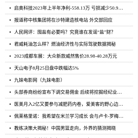
启奥科技2023年上半年净利-558.13万 亏损减少50.91%
报道称中核集团将在沙特建造核电站 外交部回应
人民网评：囤盐有必要吗？究竟谁在发谣“盐”财？
君威耗油怎么样？燃油经济性与实际驾驶数据揭秘
2023成都车展：大众新款威然售价28.98-40.28万元
天山电子8月25日盘中跌幅达5%
九妹电影网（九妹电影）
头部券商纷纷宣布下调交易佣金 后续将挖掘经纪业务佣金降费潜力
医美月入2亿又要参与减肥药内卷，爱美客的野心边界在哪？
佩莱格里诺：我希望在米兰学习成长 会与卢卡-罗梅罗团结互助
教练决策大揭秘！中国男篮走向，外界的猜测揭晓