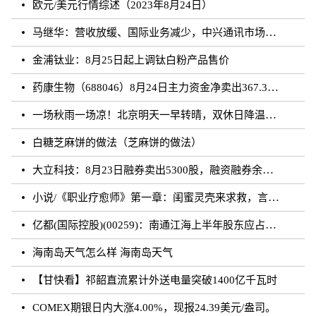
欧元/美元行情综述（2023年8月24日）
马继华：营收放缓、国际业务减少，中兴通讯市场重心向国内靠拢？
金浦钛业：8月25日起上调钛白粉产品售价
药康生物（688046）8月24日主力资金净卖出367.31万元
一场秋雨一场凉！北京明天一早转晴，双休日降温雨再来
白糖芝麻饼的做法（芝麻饼的做法）
大立科技：8月23日融券卖出5300股，融资融券余额7.64亿元
小说/《职业疗愈师》第一章：闺蜜灵壳来求救，言闻雨对付暗灵
亿都(国际控股)(00259)：南通江海上半年股东应占溢利约3.62亿元 同比增加21.01%
海南岛天气怎么样 海南岛天气
【甘快看】祁韶直流累计外送电量突破1400亿千瓦时
COMEX期银日内大涨4.00%，现报24.39美元/盎司。