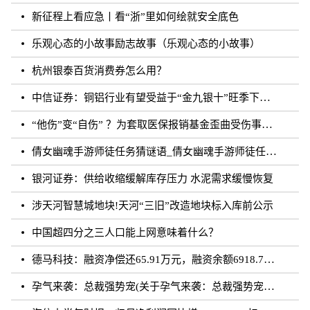
新征程上看应急丨看“浙”里如何绘就安全底色
乐观心态的小故事励志故事（乐观心态的小故事）
杭州银泰百货消费券怎么用？
中信证券：铜铝行业有望受益于“金九银十”旺季下的需求增长
“他伤”变“自伤” ？为套取医保报销基金歪曲受伤事实 罚！
倩女幽魂手游师徒任务猜谜语_倩女幽魂手游师徒任务猜成语
银河证券：供给收缩缓解库存压力 水泥需求缓慢恢复
涉天河智慧城地块!天河“三旧”改造地块标入库前公示
中国超四分之三人口能上网意味着什么？
德马科技：融资净偿还65.91万元，融资余额6918.76万元（08-28）
孕气来袭：总裁强势宠(关于孕气来袭：总裁强势宠简述)