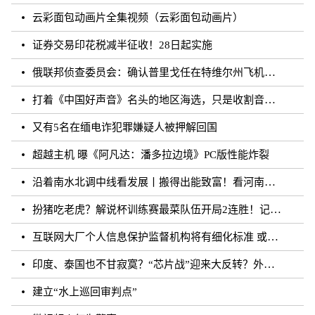
云彩面包动画片全集视频（云彩面包动画片）
证券交易印花税减半征收！28日起实施
俄联邦侦查委员会：确认普里戈任在特维尔州飞机失事事件中遇难
打着《中国好声音》名头的地区海选，只是收割音乐梦想的圈钱游戏？
又有5名在缅电诈犯罪嫌疑人被押解回国
超越主机 曝《阿凡达：潘多拉边境》PC版性能炸裂
沿着南水北调中线看发展丨搬得出能致富！看河南各地“移民村”如何变身“宜民村”
扮猪吃老虎？解说杯训练赛最菜队伍开局2连胜！记得躺枪
互联网大厂个人信息保护监督机构将有细化标准 或须六个月内完成组建
印度、泰国也不甘寂寞？“芯片战”迎来大反转？外媒：风云再起
建立“水上巡回审判点”