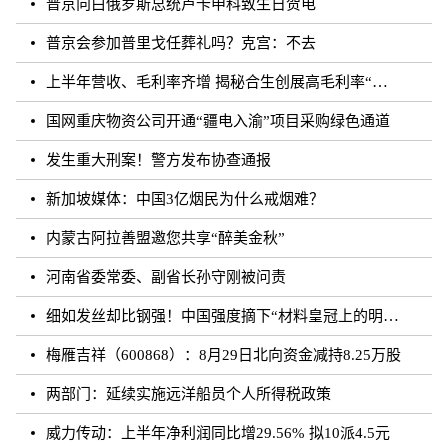
普京向白俄罗斯总统卢卡申科致生日贺电
普京会参加普里戈任葬礼吗？克宫：不去
上半年营收、毛利率齐增 揭秘合生创展高毛利率“稳字诀”
国网重庆物资公司开通“疆电入渝”项目采购绿色通道
发生重大刑案！警方发布协查通报
新加坡媒体：中国3亿烟民为什么戒烟难？
内蒙古阿拉善盟邀您共享“醉美金秋”
河南省委常委、副省长孙守刚被问责
细如发丝却比钢强！中国强度摘下“材料皇冠上的明珠”
梅雁吉祥（600868）：8月29日北向资金减持8.25万股
两部门：延续实施远洋船员个人所得税政策
威力传动：上半年净利润同比增29.56% 拟10派4.5元