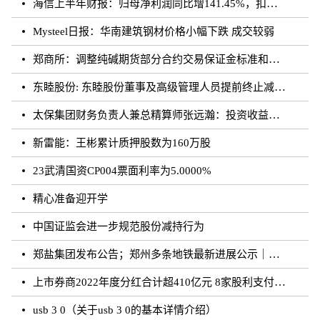
海信上半年财报：归母净利润同比增141.45%，扣非归母净利润同比增195.10%
Mysteel日报：华南建筑钢材价格小幅下跌 成交较弱
郑商所：调整纯碱期货部分合约交易保证金标准和涨跌停板幅度
东睦股份: 东睦股份董事及高级管理人员提前终止减持计划暨减持股份结果公告
太保集团财务负责人兼总精算师张远瀚：投资收益率不存在利差损风险，长期仍向好
新雷能：王彬累计质押股数为160万股
23武清国资CP004票面利率为5.0000%
精心准备迎开学
中国证监会进一步规范股份减持行为
郑盐集团发布公告；郑州多条地铁最新进展公示｜河南你早
上市券商2022年度分红合计超410亿元 8家股利支付率超50%
usb 3 0（关于usb 3 0的基本详情介绍）