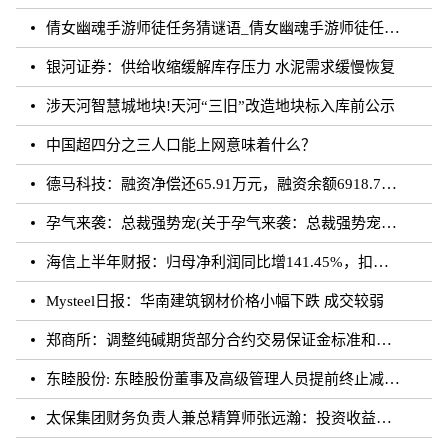
倩女幽魂手游师徒任务猜谜语_倩女幽魂手游师徒任务猜成语
银河证券：供给收缩缓解库存压力 水泥需求缓慢恢复
涉天河智慧城地块!天河“三旧”改造地块标入库前公示
中国超四分之三人口能上网意味着什么？
德马科技：融资净偿还65.91万元，融资余额6918.76万元（08-28）
孕气来袭：总裁强势宠(关于孕气来袭：总裁强势宠简述)
海信上半年财报：归母净利润同比增141.45%，扣非归母净利润同比增195.10%
Mysteel日报：华南建筑钢材价格小幅下跌 成交较弱
郑商所：调整纯碱期货部分合约交易保证金标准和涨跌停板幅度
东睦股份: 东睦股份董事及高级管理人员提前终止减持计划暨减持股份结果公告
太保集团财务负责人兼总精算师张远瀚：投资收益率不存在利差损风险，长期仍向好