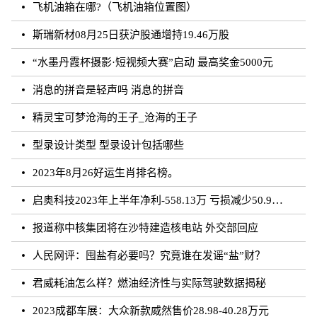
飞机油箱在哪?（飞机油箱位置图）
斯瑞新材08月25日获沪股通增持19.46万股
“水墨丹霞杯摄影·短视频大赛”启动 最高奖金5000元
消息的拼音是轻声吗 消息的拼音
精灵宝可梦沧海的王子_沧海的王子
型录设计类型 型录设计包括哪些
2023年8月26好运生肖排名榜。
启奥科技2023年上半年净利-558.13万 亏损减少50.91%
报道称中核集团将在沙特建造核电站 外交部回应
人民网评：囤盐有必要吗？究竟谁在发谣“盐”财？
君威耗油怎么样？燃油经济性与实际驾驶数据揭秘
2023成都车展：大众新款威然售价28.98-40.28万元