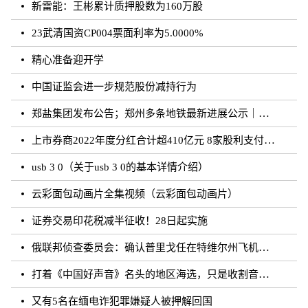
新雷能：王彬累计质押股数为160万股
23武清国资CP004票面利率为5.0000%
精心准备迎开学
中国证监会进一步规范股份减持行为
郑盐集团发布公告；郑州多条地铁最新进展公示｜河南你早
上市券商2022年度分红合计超410亿元 8家股利支付率超50%
usb 3 0（关于usb 3 0的基本详情介绍）
云彩面包动画片全集视频（云彩面包动画片）
证券交易印花税减半征收！28日起实施
俄联邦侦查委员会：确认普里戈任在特维尔州飞机失事事件中遇难
打着《中国好声音》名头的地区海选，只是收割音乐梦想的圈钱游戏？
又有5名在缅电诈犯罪嫌疑人被押解回国