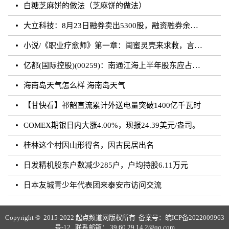
白糖芝麻饼的做法（芝麻饼的做法）
大立科技：8月23日融券卖出5300股，融资融券余额7.64亿元
小说/《职业疗愈师》第一章：闺蜜灵壳来求救，言闻雨对付暗灵
亿都(国际控股)(00259)：南通江海上半年股东应占溢利约3.62亿元 同比增加21.01%
海南岛天气怎么样 海南岛天气
【甘快看】祁韶直流累计外送电量突破1400亿千瓦时
COMEX期银日内大涨4.00%，现报24.39美元/盎司。
桂林这个村因山形得名，因古民居出名
日发精机股东户数减少285户，户均持股6.11万元
日本友城青少年代表团来泰安市访问交流
Copyright © 2015-2022 起点频道网版权所有 备案号：
皖ICP备2022009963
号-12
联系邮箱： 39 60 29 14 2@qq.com