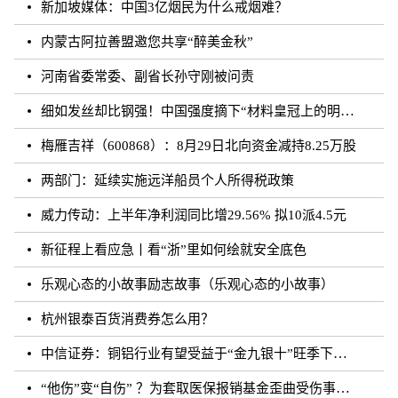
新加坡媒体：中国3亿烟民为什么戒烟难？
内蒙古阿拉善盟邀您共享“醉美金秋”
河南省委常委、副省长孙守刚被问责
细如发丝却比钢强！中国强度摘下“材料皇冠上的明珠”
梅雁吉祥（600868）：8月29日北向资金减持8.25万股
两部门：延续实施远洋船员个人所得税政策
威力传动：上半年净利润同比增29.56% 拟10派4.5元
新征程上看应急丨看“浙”里如何绘就安全底色
乐观心态的小故事励志故事（乐观心态的小故事）
杭州银泰百货消费券怎么用？
中信证券：铜铝行业有望受益于“金九银十”旺季下的需求增长
“他伤”变“自伤” ？为套取医保报销基金歪曲受伤事实 罚！