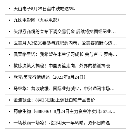
天山电子8月25日盘中跌幅达5%
九妹电影网（九妹电影）
头部券商纷纷宣布下调交易佣金 后续将挖掘经纪业务佣金降费潜力
医美月入2亿又要参与减肥药内卷，爱美客的野心边界在哪？
佩莱格里诺：我希望在米兰学习成长 会与卢卡-罗梅罗团结互助
教练决策大揭秘！中国男篮走向，外界的猜测揭晓
欧元/美元行情综述（2023年8月24日）
马继华：营收放缓、国际业务减少，中兴通讯市场重心向国内靠拢？
金浦钛业：8月25日起上调钛白粉产品售价
药康生物（688046）8月24日主力资金净卖出367.31万元
一场秋雨一场凉！北京明天一早转晴，双休日降温雨再来