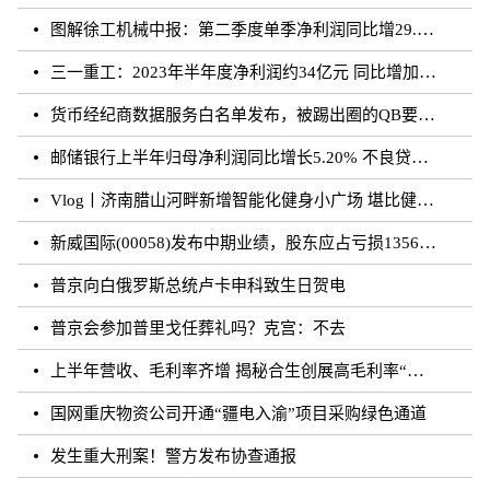
图解徐工机械中报：第二季度单季净利润同比增29.35%
三一重工：2023年半年度净利润约34亿元 同比增加29.07%
货币经纪商数据服务白名单发布，被踢出圈的QB要回归了？
邮储银行上半年归母净利润同比增长5.20% 不良贷款率0.81%
Vlog丨济南腊山河畔新增智能化健身小广场 堪比健身房
新威国际(00058)发布中期业绩，股东应占亏损1356.9万港元 同比扩大47.89%
普京向白俄罗斯总统卢卡申科致生日贺电
普京会参加普里戈任葬礼吗？克宫：不去
上半年营收、毛利率齐增 揭秘合生创展高毛利率“稳字诀”
国网重庆物资公司开通“疆电入渝”项目采购绿色通道
发生重大刑案！警方发布协查通报