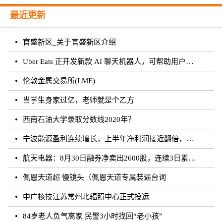
最近更新
官盛新区_关于官盛新区介绍
Uber Eats 正开发新款 AI 聊天机器人，可帮助用户下单
伦敦金属交易所(LME)
当学生身家过亿，老师就是个乙方
西南石油大学录取分数线2020年？
宁波能源盈利连续增长，上半年净利润接近翻倍，研发支出行业前列，新能源业务顺利发展
航天电器：8月30日融券净卖出2600股，连续3日累计净卖出7.09万股
佩恩天道超 慢镜头（佩恩天道专属装逼台词
中广核技江苏常州北辐照中心正式投运
84岁老人负气离家 民警3小时找回“老小孩”