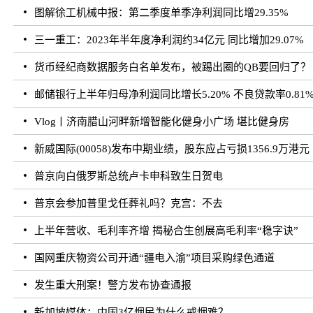
图解徐工机械中报：第二季度单季净利润同比增29.35%
三一重工：2023年半年度净利润约34亿元 同比增加29.07%
货币经纪商数据服务白名单发布，被踢出圈的QB要回归了？
邮储银行上半年归母净利润同比增长5.20% 不良贷款率0.81
Vlog丨济南腊山河畔新增智能化健身小广场 堪比健身房
新威国际(00058)发布中期业绩，股东应占亏损1356.9万港元 
普京向白俄罗斯总统卢卡申科致生日贺电
普京会参加普里戈任葬礼吗？克宫：不去
上半年营收、毛利率齐增 揭秘合生创展高毛利率“稳字诀”
国网重庆物资公司开通“疆电入渝”项目采购绿色通道
发生重大刑案！警方发布协查通报
新加坡媒体：中国3亿烟民为什么戒烟难？