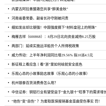
内蒙古阿拉善盟邀您共享“醉美金秋”
河南省委常委、副省长孙守刚被问责
细如发丝却比钢强！中国强度摘下“材料皇冠上的明珠”
梅雁吉祥（600868）：8月29日北向资金减持8.25万股
两部门：延续实施远洋船员个人所得税政策
威力传动：上半年净利润同比增29.56% 拟10派4.5元
新征程上看应急丨看“浙”里如何绘就安全底色
乐观心态的小故事励志故事（乐观心态的小故事）
杭州银泰百货消费券怎么用？
中信证券：铜铝行业有望受益于“金九银十”旺季下的需求增
“他伤”变“自伤” ？为套取医保报销基金歪曲受伤事实 罚！