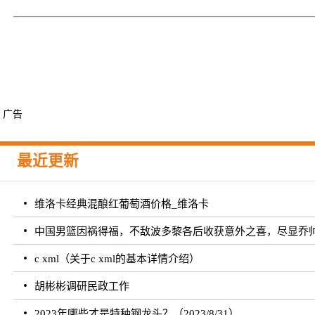
广告
最近更新
维洛卡经典混酿红葡萄酒价格_维洛卡
中国男篮因祸得福，不敌波多黎各后收获意外之喜，尽显乔
c xml（关于c xml的基本详情介绍）
胡彬彬调研民政工作
2023年哪些才是特种钢龙头？（2023/8/31）