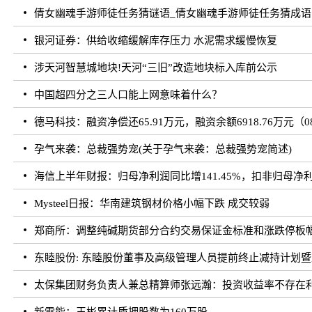
倩女幽魂手游师徒任务猜谜语_倩女幽魂手游师徒任务猜成语
银河证券：供给收缩缓解库存压力 水泥需求缓慢恢复
涉天河智慧城地块!天河“三旧”改造地块标入库前公示
中国超四分之三人口能上网意味着什么？
德马科技：融资净偿还65.91万元，融资余额6918.76万元（08
孕气来袭：总裁强势宠(关于孕气来袭：总裁强势宠简述)
海信上半年财报：归母净利润同比增141.45%，扣非归母净利润
Mysteel日报：华南建筑钢材价格小幅下跌 成交较弱
郑商所：调整纯碱期货部分合约交易保证金标准和涨跌停板
东睦股份: 东睦股份董事及高级管理人员提前终止减持计划
太保集团财务负责人兼总精算师张远瀚：投资收益率不存在