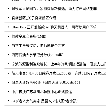
退役军人论国兴：紧抓数据新机遇，助力打击网络犯罪
官盛新区_关于官盛新区介绍
Uber Eats 正开发新款 AI 聊天机器人，可帮助用户下单
伦敦金属交易所(LME)
当学生身家过亿，老师就是个乙方
西南石油大学录取分数线2020年？
宁波能源盈利连续增长，上半年净利润接近翻倍，研发支出
航天电器：8月30日融券净卖出2600股，连续3日累计净卖出7
佩恩天道超 慢镜头（佩恩天道专属装逼台词
中广核技江苏常州北辐照中心正式投运
84岁老人负气离家 民警3小时找回“老小孩”