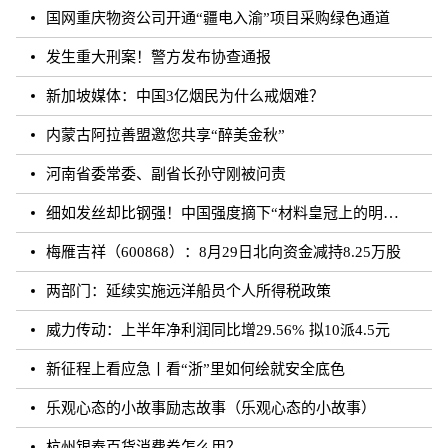
国网重庆物资公司开通“疆电入渝”项目采购绿色通道
发生重大刑案！警方发布协查通报
新加坡媒体：中国3亿烟民为什么戒烟难？
内蒙古阿拉善盟邀您共享“醉美金秋”
河南省委常委、副省长孙守刚被问责
细如发丝却比钢强！中国强度摘下“材料皇冠上的明珠”
梅雁吉祥（600868）：8月29日北向资金减持8.25万股
两部门：延续实施远洋船员个人所得税政策
威力传动：上半年净利润同比增29.56% 拟10派4.5元
新征程上看应急丨看“浙”里如何绘就安全底色
乐观心态的小故事励志故事（乐观心态的小故事）
杭州银泰百货消费券怎么用？