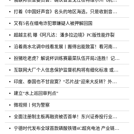
打着《中国好声音》名头的地区海选，只是收割音乐梦想的圈钱游戏？
又有5名在缅电诈犯罪嫌疑人被押解回国
超越主机 曝《阿凡达：潘多拉边境》PC版性能炸裂
沿着南水北调中线看发展丨搬得出能致富！看河南各地“移民村”如何变身“宜民村”
扮猪吃老虎？解说杯训练赛最菜队伍开局2连胜！记得躺枪
互联网大厂个人信息保护监督机构将有细化标准 或须六个月内完成组建
印度、泰国也不甘寂寞？“芯片战”迎来大反转？外媒：风云再起
建立“水上巡回审判点”
微视频丨何为警察
全面注册制主板再融资被否首单！东兴证券投行业务再遭打击
宁德时代发布全球首款磷酸铁锂4C超充电池 产业链上市公司相继规划和布局