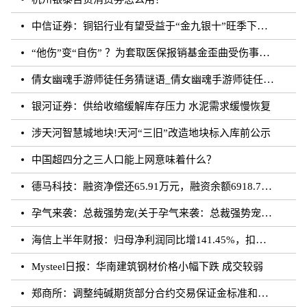
中信证券：铜铝行业有望受益于“金九银十”旺季下的需求增长
“他伤”变“自伤” ？为套取医保报销基金歪曲受伤事实 罚！
倩女幽魂手游师徒任务猜谜语_倩女幽魂手游师徒任务猜成语
银河证券：供给收缩缓解库存压力 水泥需求缓慢恢复
涉天河智慧城地块!天河“三旧”改造地块标入库前公示
中国超四分之三人口能上网意味着什么？
德马科技：融资净偿还65.91万元，融资余额6918.76万元（08-28）
孕气来袭：总裁强势宠(关于孕气来袭：总裁强势宠简述)
海信上半年财报：归母净利润同比增141.45%，扣非归母净利润同比增195.10%
Mysteel日报：华南建筑钢材价格小幅下跌 成交较弱
郑商所：调整纯碱期货部分合约交易保证金标准和涨跌停板幅度