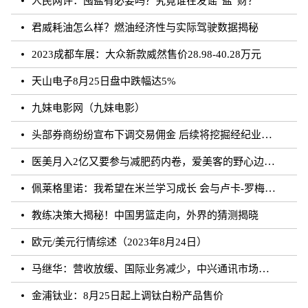
人民网评：囤盐有必要吗？究竟谁在发谣“盐”财？
君威耗油怎么样？燃油经济性与实际驾驶数据揭秘
2023成都车展：大众新款威然售价28.98-40.28万元
天山电子8月25日盘中跌幅达5%
九妹电影网（九妹电影）
头部券商纷纷宣布下调交易佣金 后续将挖掘经纪业务佣金降费潜力
医美月入2亿又要参与减肥药内卷，爱美客的野心边界在哪？
佩莱格里诺：我希望在米兰学习成长 会与卢卡-罗梅罗团结互助
教练决策大揭秘！中国男篮走向，外界的猜测揭晓
欧元/美元行情综述（2023年8月24日）
马继华：营收放缓、国际业务减少，中兴通讯市场重心向国内靠拢？
金浦钛业：8月25日起上调钛白粉产品售价