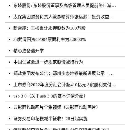
东睦股份: 东睦股份董事及高级管理人员提前终止减持计划暨减持股份结果公告
太保集团财务负责人兼总精算师张远瀚：投资收益率不存在利差损风险，长期仍向好
新雷能：王彬累计质押股数为160万股
23武清国资CP004票面利率为5.0000%
精心准备迎开学
中国证监会进一步规范股份减持行为
郑盐集团发布公告；郑州多条地铁最新进展公示｜河南你早
上市券商2022年度分红合计超410亿元 8家股利支付率超50%
usb 3 0（关于usb 3 0的基本详情介绍）
云彩面包动画片全集视频（云彩面包动画片）
证券交易印花税减半征收！28日起实施
俄联邦侦查委员会：确认普里戈任在特维尔州飞机失事事件中遇难