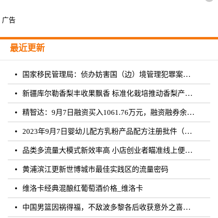
广告
最近更新
国家移民管理局：侦办妨害国（边）境管理犯罪案件9150起
新疆库尔勒香梨丰收果飘香 标准化栽培推动香梨产业提质增效
精智达：9月7日融资买入1061.76万元，融资融券余额6668.51万元
2023年9月7日婴幼儿配方乳粉产品配方注册批件（决定书）邮寄详情单
品类多流量大模式新效率高 小店创业者瞄准线上便利店
黄浦滨江更新世博城市最佳实践区的流量密码
维洛卡经典混酿红葡萄酒价格_维洛卡
中国男篮因祸得福，不敌波多黎各后收获意外之喜，尽显乔帅大智慧