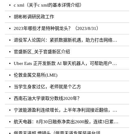
c xml（关于c xml的基本详情介绍）
胡彬彬调研民政工作
2023年哪些才是特种钢龙头？（2023/8/31）
退役军人论国兴：紧抓数据新机遇，助力打击网络犯罪
官盛新区_关于官盛新区介绍
Uber Eats 正开发新款 AI 聊天机器人，可帮助用户下单
伦敦金属交易所(LME)
当学生身家过亿，老师就是个乙方
西南石油大学录取分数线2020年？
宁波能源盈利连续增长，上半年净利润接近翻倍，研发支出行业前列，新能源业务顺利发展
航天电器：8月30日融券净卖出2600股，连续3日累计净卖出7.09万股
佩恩天道超 慢镜头（佩恩天道专属装逼台词