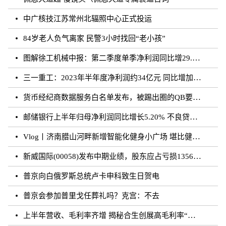
中广核技江苏常州北辐照中心正式投运
84岁老人负气离家 民警3小时找回“老小孩”
图解徐工机械中报：第二季度单季净利润同比增29.35%
三一重工：2023年半年度净利润约34亿元 同比增加29.07%
货币经纪商数据服务白名单发布，被踢出圈的QB要回归了？
邮储银行上半年归母净利润同比增长5.20% 不良贷款率0.81%
Vlog丨济南腊山河畔新增智能化健身小广场 堪比健身房
新威国际(00058)发布中期业绩，股东应占亏损1356.9万港元 同比扩大47.89%
普京向白俄罗斯总统卢卡申科致生日贺电
普京会参加普里戈任葬礼吗？克宫：不去
上半年营收、毛利率齐增 揭秘合生创展高毛利率“稳字诀”